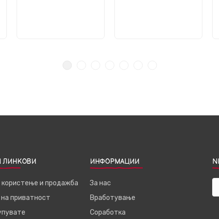
 ЛИНКОВИ
ИНФОРМАЦИИ
N
а користење и продажба
За нас
 на приватност
Вработување
купувате
Соработка