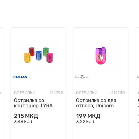
6
ОСТРИЛКИ
214795
ОСТРИЛКИ
214738
Острилка со
Острилка со два
контејнер, LYRA
отвора, Unicorn
Groove, 5 бои
215
МКД
199
МКД
3,48
EUR
3,22
EUR