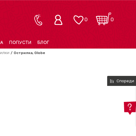
0
0
РА
ПОПУСТИ
БЛОГ
илки
Острилка, Globe
Спореди