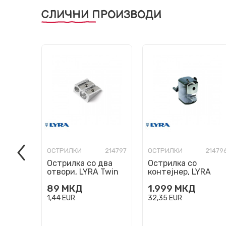
СЛИЧНИ ПРОИЗВОДИ
ОСТРИЛКИ
214797
ОСТРИЛКИ
21479
Острилка со два
Острилка со
отвори, LYRA Twin
контејнер, LYRA
Hole Sharpener
Metal Machine
89
МКД
1.999
МКД
1,44
EUR
32,35
EUR