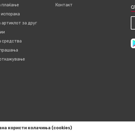
а плаќање
Контакт
С
 испорака
 артиклот за друг
ии
а средства
 прашања
 откажување
ана користи колачиња (cookies)