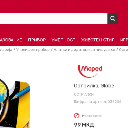
АЗОВАНИЕ
ПРИБОР
УМЕТНОСТ
ЖИВОТЕН СТИЛ
ИГ
ларија
Училишен прибор
Алатки и додатоци за пишување
Остр
Острилка, Globe
ОСТРИЛКИ
Шифра на артикл:
036206
Недостапен
99
МКД