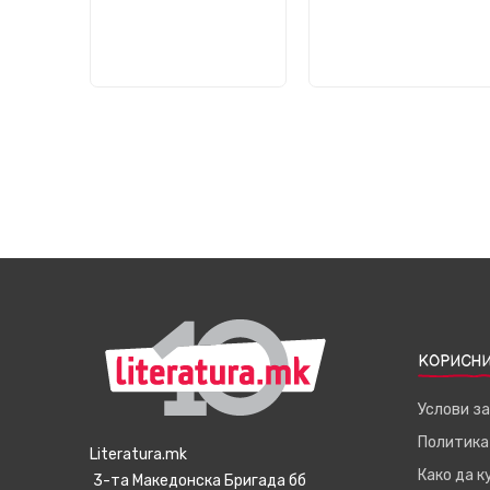
КОРИСНИ
Услови з
Политика
Literatura.mk
Како да 
3-та Македонска Бригада бб