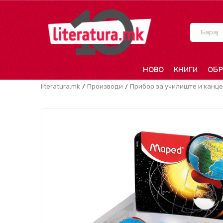
Барај
НОВО
КНИГИ
ОБР
literatura.mk
Производи
Прибор за училиште и канце