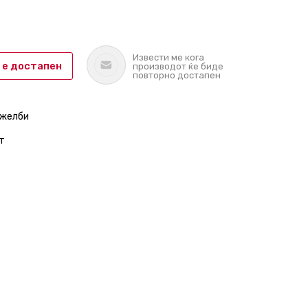
Извести ме кога
 е достапен
производот ќе биде
повторно достапен
 желби
т