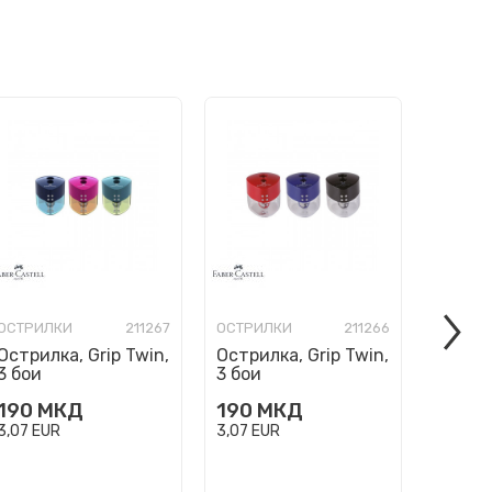
ОСТРИЛКИ
211267
ОСТРИЛКИ
211266
ОСТРИ
Острилка, Grip Twin,
Острилка, Grip Twin,
Острил
3 бои
3 бои
4 бои
190
МКД
190
МКД
60
М
3,07
EUR
3,07
EUR
0,97
EU