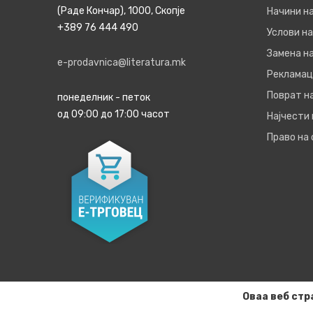
(Раде Кончар), 1000, Скопје
Начини н
+389 76 444 490
Услови на
Замена на
e-prodavnica@literatura.mk
Рекламац
Поврат н
понеделник - петок
од 09:00 до 17:00 часот
Најчести
Право на
Оваа веб стр