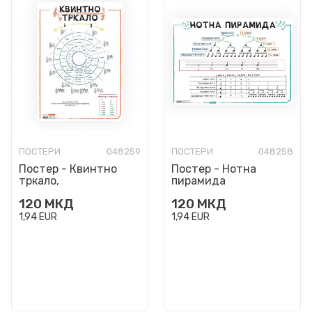
ПОСТЕРИ
048259
ПОСТЕРИ
048258
Постер - Квинтно
Постер - Нотна
тркало,
пирамида
пластифициран
120
МКД
120
МКД
1,94
EUR
1,94
EUR