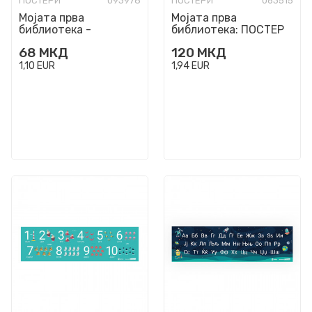
ПОСТЕРИ
093978
ПОСТЕРИ
063515
Мојата прва
Мојата прва
библиотека -
библиотека: ПОСТЕР
ДИПЛОМА
СО МАКЕДОНСКАТА
68
МКД
120
МКД
АЗБУКА
1,10
EUR
1,94
EUR