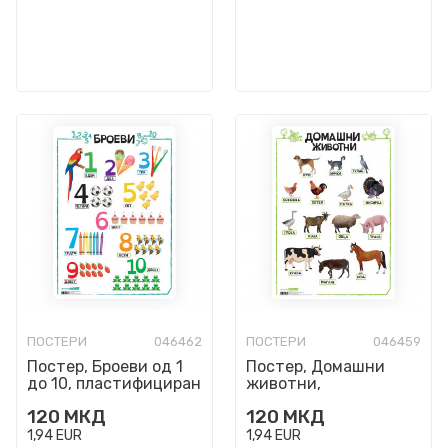
ПОСТЕРИ
046462
ПОСТЕРИ
046459
Постер, Броеви од 1
Постер, Домашни
до 10, пластифициран
животни,
пластифициран
120
МКД
120
МКД
1,94
EUR
1,94
EUR