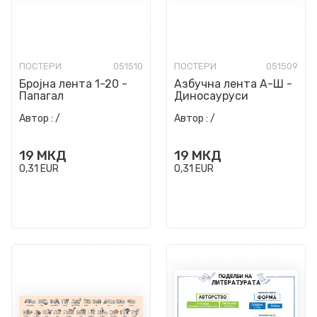
ПОСТЕРИ
051510
ПОСТЕРИ
051509
Бројна лента 1-20 -
Азбучна лента А-Ш -
Папагал
Диносауруси
Автор :
/
Автор :
/
19
МКД
19
МКД
0,31
EUR
0,31
EUR