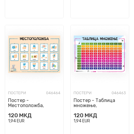
ПОСТЕРИ
046464
ПОСТЕРИ
046463
Постер -
Постер - Таблица
Местоположба,
множење,
пластифициран
пластифициран
120
МКД
120
МКД
1,94
EUR
1,94
EUR