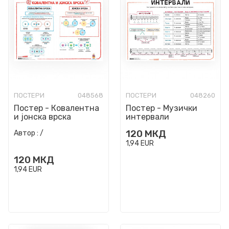
ПОСТЕРИ
048568
ПОСТЕРИ
048260
Постер - Ковалентна
Постер - Музички
и јонска врска
интервали
120
МКД
Автор :
/
1,94
EUR
120
МКД
1,94
EUR