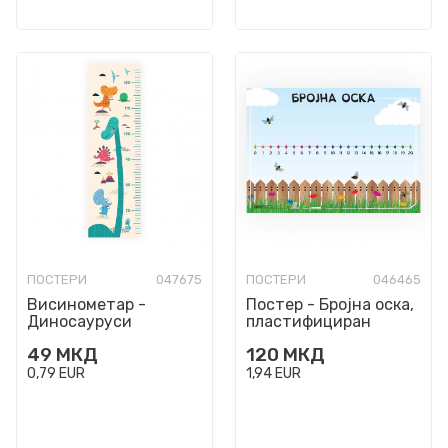
ПОСТЕРИ
047675
ПОСТЕРИ
046465
Висинометар -
Постер - Бројна оска,
Диносауруси
пластифициран
49
МКД
120
МКД
0,79
EUR
1,94
EUR