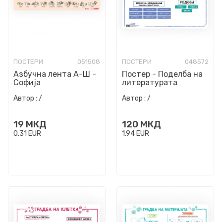
ПОСТЕРИ
051508
ПОСТЕРИ
048572
Азбучна лента А-Ш -
Постер - Поделба на
Софија
литературата
Автор :
/
Автор :
/
19
МКД
120
МКД
0,31
EUR
1,94
EUR