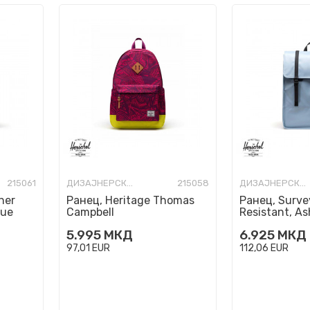
215061
ДИЗАЈНЕРСКИ РАНЦИ
215058
ДИЗАЈНЕРСКИ РАНЦИ
her
Ранец, Heritage Thomas
Ранец, Surve
lue
Campbell
Resistant, As
5.995
МКД
6.925
МКД
97,01
EUR
112,06
EUR