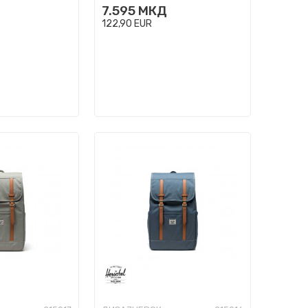
7.595
МКД
122,90
EUR