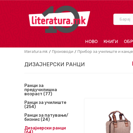
Барај
НОВО
КНИГИ
ОБР
literatura.mk
Производи
Прибор за училиште и канце
ДИЗАЈНЕРСКИ РАНЦИ
Ранци за
предучилишна
возраст
(77)
Ранци за училиште
(254)
Ранци за патување/
бизнис
(24)
Дизајнерски ранци
(64)