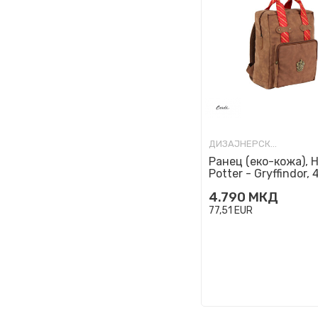
ДИЗАЈНЕРСКИ РАНЦИ
Ранец (еко-кожа), H
Potter - Gryffindor, 
4.790
МКД
77,51
EUR