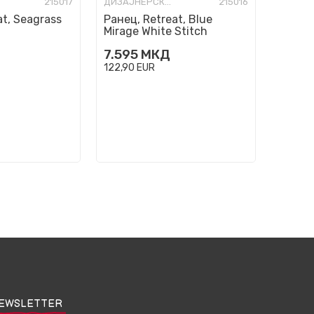
215017
ДИЗАЈНЕРСКИ РАНЦИ
215016
at, Seagrass
Ранец, Retreat, Blue
Mirage White Stitch
7.595
МКД
122,90
EUR
EWSLETTER