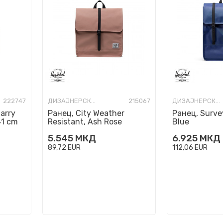
222747
ДИЗАЈНЕРСКИ РАНЦИ
215067
ДИЗАЈНЕРСКИ РАНЦИ
arry
Ранец, City Weather
Ранец, Survey
41 cm
Resistant, Ash Rose
Blue
5.545
МКД
6.925
МКД
89,72
EUR
112,06
EUR