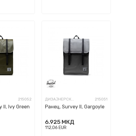
215052
ДИЗАЈНЕРСКИ РАНЦИ
215051
 II, Ivy Green
Ранец, Survey II, Gargoyle
6.925
МКД
112,06
EUR