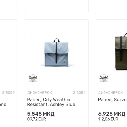
215055
ДИЗАЈНЕРСКИ РАНЦИ
215054
ДИЗАЈНЕРСКИ РАНЦИ
Ранец, City Weather
Ранец, Survey
one
Resistant, Ashley Blue
5.545
МКД
6.925
МКД
89,72
EUR
112,06
EUR