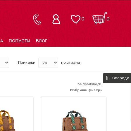
0
0
РА
ПОПУСТИ
БЛОГ
Прикажи
по страна
Спореди
64
производи
Избриши филтри