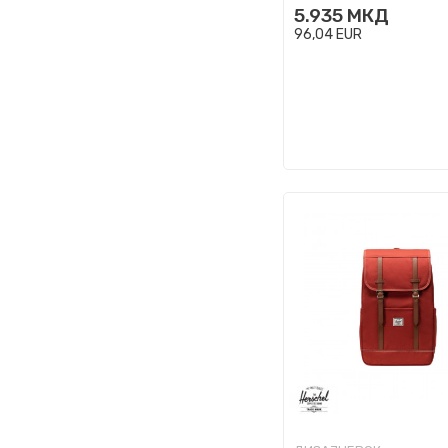
5.935
МКД
96,04
EUR