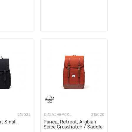
215022
ДИЗАЈНЕРСКИ РАНЦИ
215020
t Small,
Ранец, Retreat, Arabian
Spice Crosshatch / Saddle
Brown