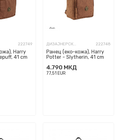
222749
ДИЗАЈНЕРСКИ РАНЦИ
222748
ожа), Harry
Ранец (еко-кожа), Harry
lepuff, 41 cm
Potter - Slytherin, 41 cm
4.790
МКД
77,51
EUR