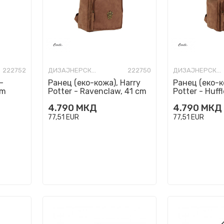
222752
ДИЗАЈНЕРСКИ РАНЦИ
222750
ДИЗАЈНЕРСКИ РАНЦИ
-
Ранец (еко-кожа), Harry
Ранец (еко-к
cm
Potter - Ravenclaw, 41 cm
Potter - Huff
4.790
МКД
4.790
МКД
77,51
EUR
77,51
EUR