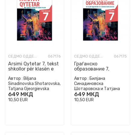
СЕДМО ОДДЕЛЕНИЕ
067176
СЕДМО ОДДЕЛЕНИЕ
067175
Arsimi Qytetar 7, tekst
Граѓанско
shkollor për klasën e
образование 7,
shtatë të arsimit fillor
учебник за седмо
Автор :
Biljana
Автор :
Билјана
одделение во
Sinadinovska Shotarovska,
Синадиновска
основно образование
Tatjana Gjeorgievska
Шотаровска и Татјана
649
МКД
649
МКД
Ѓеоргиевска
10,50
EUR
10,50
EUR