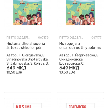
ПЕТТО ОДДЕЛЕНИЕ
067178
ПЕТТО ОДДЕЛЕНИЕ
067177
Historia dhe shoqëria
Историја и
5, tekst shkollor për
општество 5, учебник
klasën e pestë të
за петто одделение
Автор :
T. Gjorgjievska, B.
Автор :
Т. Ѓеоргиевска, Б.
arsimit fillor
во основно
Sinadinovska Shotarovska,
Синадиновска
образование
S. Jakimovska, S. Koleva, D.
Шотаровска, С.
649
МКД
649
МКД
Jakimovska
Јакимовска, С. Колева, Д.
Јакимовска
10,50
EUR
10,50
EUR