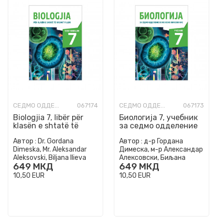
СЕДМО ОДДЕЛЕНИЕ
067174
СЕДМО ОДДЕЛЕНИЕ
067173
Biologjia 7, libër për
Биологија 7, учебник
klasën e shtatë të
за седмо одделение
arsimit fillor
во основно
Автор :
Dr. Gordana
Автор :
д-р Гордана
образование
Dimeska, Mr. Aleksandar
Димеска, м-р Александар
Aleksovski, Biljana Ilieva
Алексовски, Биљана
649
МКД
649
МКД
Илиевска
10,50
EUR
10,50
EUR