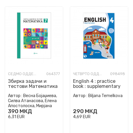
СЕДМО ОДДЕЛЕНИЕ
064377
ЧЕТВРТО ОДДЕЛЕНИЕ
098498
Збирка задачи и
English 4 : practice
тестови Математика
book : supplementary
7 одд
exercises and
Автор :
Весна Бојаџиева,
Автор :
Biljana Temelkova
activities for English
Силва Атанасова, Елена
i...
Апостолоска, Мирјана
390
МКД
290
МКД
Марковска-Димовиќ,
Борис Лушески
6,31
EUR
4,69
EUR