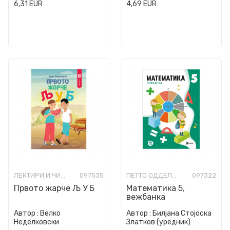
6,31
EUR
4,69
EUR
ЛЕКТИРИ И ЧИТАНКИ ЗА ОСНОВНО ОБРАЗОВАНИЕ
097535
ПЕТТО ОДДЕЛЕНИЕ
097322
Првото жарче Љ У Б
Математика 5,
вежбанка
Автор :
Велко
Автор :
Билјана Стојоска
Неделковски
Златков (уредник)