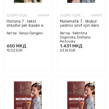
СЕДМО ОДДЕЛЕНИЕ
068614
СЕДМО ОДДЕЛЕНИЕ
068612
Historia 7 : tekst
Matematik 7 : ilkokul
shkollor për klasën e
yedinci sinif için ders
shtatë në arsimin fillor
kitabi
Автор :
Vanço Gjorgjiev
Автор :
Valentina
Gogovska, Snežana
Ristovska
650
МКД
1.431
МКД
10,52
EUR
23,16
EUR