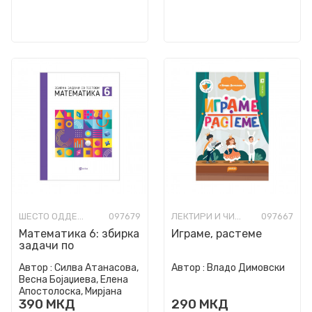
ШЕСТО ОДДЕЛЕНИЕ
097679
ЛЕКТИРИ И ЧИТАНКИ ЗА ОСНОВНО ОБРАЗОВАНИЕ
097667
Математика 6: збирка
Играме, растеме
задачи по
математика за 6
Автор :
Силва Атанасова,
Автор :
Владо Димовски
одделение
Весна Бојаџиева, Елена
Апостолоска, Мирјана
390
МКД
290
МКД
Марковска Димовиќ