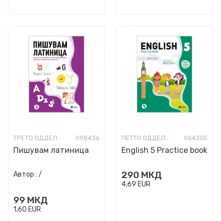
ТРЕТО ОДДЕЛЕНИЕ
098436
ПЕТТО ОДДЕЛЕНИЕ
064305
Пишувам латиница
English 5 Practice book
290
МКД
Автор :
/
4,69
EUR
99
МКД
1,60
EUR