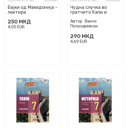
ЛЕКТИРИ И ЧИТАНКИ ЗА ОСНОВНО ОБРАЗОВАНИЕ
068841
ЛЕКТИРИ И ЧИТАНКИ ЗА ОСНОВНО ОБРАЗОВАНИЕ
068840
Бајки од Македонија -
Чудна случка во
лектира
гратчето Капи и
Штици
250
МКД
Автор :
Ванчо
Полазаревски
4,05
EUR
290
МКД
4,69
EUR