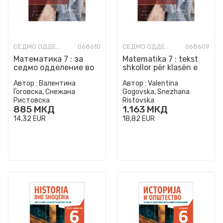
СЕДМО ОДДЕЛЕНИЕ
068610
СЕДМО ОДДЕЛЕНИЕ
068609
Математика 7 : за
Matematika 7 : tekst
седмо одделение во
shkollor për klasën e
основно образование
shtatë të arsimit fillor
Автор :
Валентина
Автор :
Valentina
: учебник
Гоговска, Снежана
Gogovska, Snezhana
Ристовска
Ristovska
885
МКД
1.163
МКД
14,32
EUR
18,82
EUR