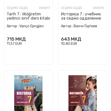
СЕДМО ОДДЕЛЕНИЕ
068617
СЕДМО ОДДЕЛЕНИЕ
068615
Tari̇h 7 : ilköğretim
Историја 7 : учебник
yedinci sınıf ders kitabı
за седмо одделение
во основно
Автор :
Vanço Gjorgjiev
Автор :
Ванчо Ѓорѓиев
образование
715
МКД
643
МКД
11,57
EUR
10,40
EUR