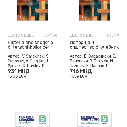
ШЕСТО ОДДЕЛЕНИЕ
067180
ШЕСТО ОДДЕЛЕНИЕ
067179
Historia dhe shoqëria
Историја и
6, tekst shkollor për
општество 6, учебник
klasën e gjashtë në
за шесто одделение
Автор :
V. Sarakinski, S.
Автор :
В. Саракински, С.
arsimin fillo...
во основно
Panovski, V. Gjorgjiev, I.
Пановски, В. Ѓорѓиев, И.
образование
Gjievski, K. Pavllov, P.
Гиевски, К. Павлов, П.
931
МКД
716
МКД
Trifunovski
Трифуновски
15,06
EUR
11,59
EUR