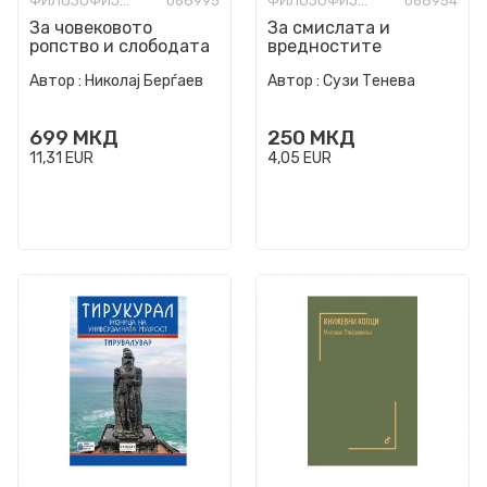
ФИЛОЗОФИЈА И СВЕТОГЛЕД
068995
ФИЛОЗОФИЈА И СВЕТОГЛЕД
068954
За човековото
За смислата и
ропство и слободата
вредностите
Автор :
Николај Берѓаев
Автор :
Сузи Тенева
699
МКД
250
МКД
11,31
EUR
4,05
EUR