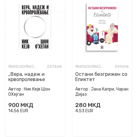
ФИЛОЗОФИЈА И СВЕТОГЛЕД
037468
ФИЛОЗОФИЈА И СВЕТОГЛЕД
099014
„Вера, надеж и
Остани безгрижен со
крвопролевање
Епиктет
Автор :
Ник Кејв Шон
Автор :
Јана Капри, Чаран
ОХејган
Дијаз
900
МКД
280
МКД
14,56
EUR
4,53
EUR