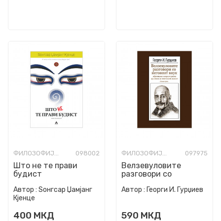
ФИЛОЗОФИЈА И СВЕТОГЛЕД
098002
ФИЛОЗОФИЈА И СВЕТОГЛЕД
097975
Што не те прави
Велзевуловите
будист
разговори со
неговиот внук - книга
Автор :
Ѕонгсар Џамјанг
Автор :
Георги И. Гурџиев
прва
Кјенце
400
МКД
590
МКД