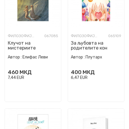
ФИЛОЗОФИЈА И СВЕТОГЛЕД
067085
ФИЛОЗОФИЈА И СВЕТОГЛЕД
065109
Клучот на
За љубовта на
мистериите
родителите кон
децата и моралните
Автор :
Елифас Леви
Автор :
Плутарх
вредности
460
МКД
400
МКД
7,44
EUR
6,47
EUR