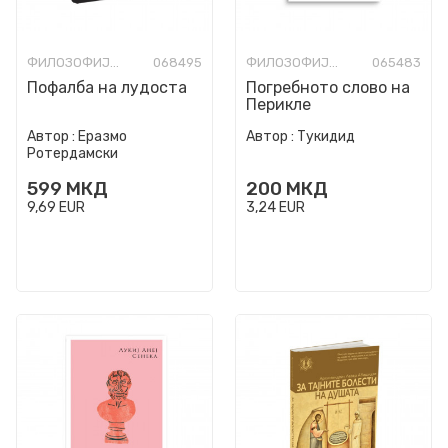
ФИЛОЗОФИЈА И СВЕТОГЛЕД
068495
ФИЛОЗОФИЈА И СВЕТОГЛЕД
065483
Пофалба на лудоста
Погребното слово на
Перикле
Автор :
Еразмо
Автор :
Тукидид
Ротердамски
599
МКД
200
МКД
9,69
EUR
3,24
EUR