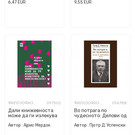
6,47
EUR
9,55
EUR
ФИЛОЗОФИЈА И СВЕТОГЛЕД
097502
ФИЛОЗОФИЈА И СВЕТОГЛЕД
096788
Дали книжевноста
Во потрага по
може да ги излекува
чудесното: Делови од
болестите на
непознатото учење,
Автор :
Ајрис Мердок
Автор :
Пјотр Д. Успенски
филозофијата?
прв дел