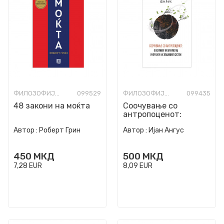
ФИЛОЗОФИЈА И СВЕТОГЛЕД
099529
ФИЛОЗОФИЈА И СВЕТОГЛЕД
099435
48 закони на моќта
Соочување со
антропоценот:
Фосилниот
Автор :
Роберт Грин
Автор :
Ијан Ангус
капитализам и
кризата на Земјиниот
систе...
450
МКД
500
МКД
7,28
EUR
8,09
EUR