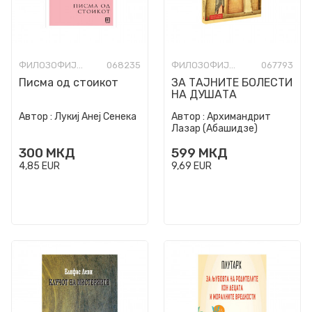
ФИЛОЗОФИЈА И СВЕТОГЛЕД
068235
ФИЛОЗОФИЈА И СВЕТОГЛЕД
067793
Писма од стоикот
ЗА ТАЈНИТЕ БОЛЕСТИ
НА ДУШАТА
Автор :
Лукиј Анеј Сенека
Автор :
Архимандрит
Лазар (Абашидзе)
300
МКД
599
МКД
4,85
EUR
9,69
EUR