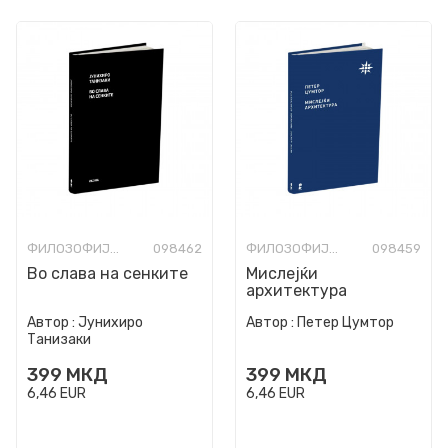
ФИЛОЗОФИЈА И СВЕТОГЛЕД
098462
ФИЛОЗОФИЈА И СВЕТОГЛЕД
098459
Во слава на сенките
Мислејќи
архитектура
Автор :
Јунихиро
Автор :
Петер Цумтор
Танизаки
399
МКД
399
МКД
6,46
EUR
6,46
EUR