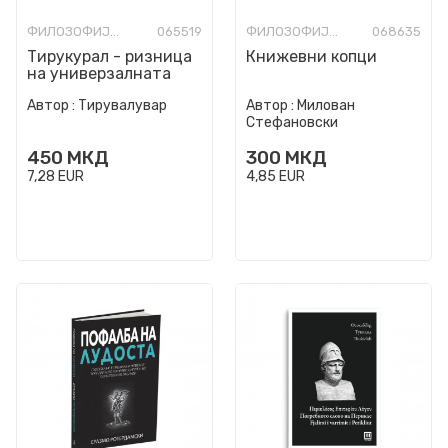
ФИЛОЗОФИЈА И СВЕТОГЛЕД
065519
ФИЛОЗОФИЈА И СВЕТОГЛЕД
068635
Тирукурал - ризница
Книжевни копци
на универзалната
мудрост
Автор :
Тирувалувар
Автор :
Милован
Стефановски
450
МКД
300
МКД
7,28
EUR
4,85
EUR