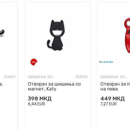
214161
ШИШИЊА, КОЛБИ И ОТВАРАЧИ
214155
ШИШИЊА, КОЛБИ И ОТВАРАЧИ
а,
Отворач за шишиња со
Отворач за п
магнет, Katy
на пива
398
МКД
449
МКД
6,44
EUR
7,27
EUR