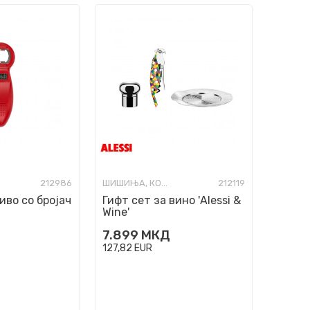
212986
ШИШИЊА, КОЛБИ И ОТВАРАЧИ
212119
иво со бројач
Гифт сет за вино 'Alessi &
Wine'
7.899
МКД
127,82
EUR