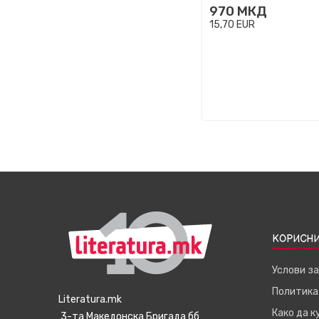
970
МКД
15,70
EUR
КОРИСНИ
Услови з
Политика
Literatura.mk
Како да 
3-та Македонска Бригада бб