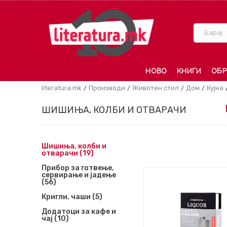
Барај
НОВО
КНИГИ
ОБР
literatura.mk
Производи
Животен стил
Дом
Кујна
ШИШИЊА, КОЛБИ И ОТВАРАЧИ
Шишиња, колби и
отварачи
(19)
Прибор за готвење,
сервирање и јадење
(56)
Кригли, чаши
(5)
Додатоци за кафе и
чај
(10)