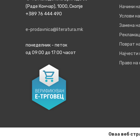
(Раде Кончар), 1000, Скопје
Начини н
+389 76 444 490
Услови на
Замена на
e-prodavnica@literatura.mk
Рекламац
Поврат н
понеделник - петок
од 09:00 до 17:00 часот
Најчести
Право на
Оваа веб стр