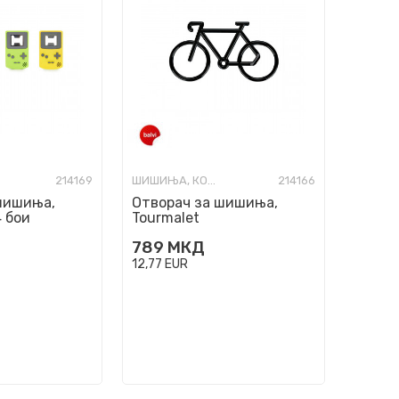
214169
ШИШИЊА, КОЛБИ И ОТВАРАЧИ
214166
шишиња,
Отворач за шишиња,
4 бои
Tourmalet
789
МКД
12,77
EUR