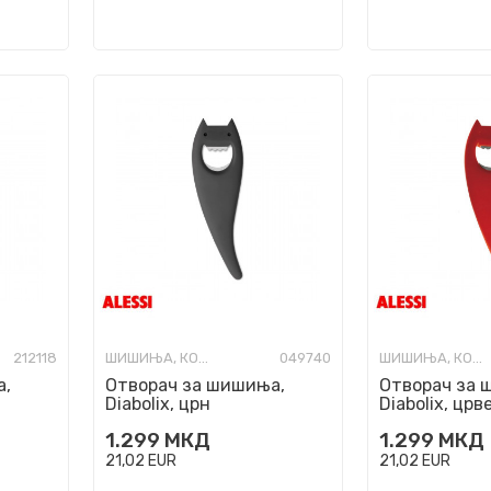
212118
ШИШИЊА, КОЛБИ И ОТВАРАЧИ
049740
ШИШИЊА, КОЛБИ И ОТВАРАЧИ
а,
Отворач за шишиња,
Отворач за 
Diabolix, црн
Diabolix, црв
1.299
МКД
1.299
МКД
21,02
EUR
21,02
EUR