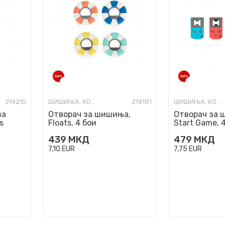
214215
ШИШИЊА, КОЛБИ И ОТВАРАЧИ
214181
ШИШИЊА, КОЛБИ И ОТВАРАЧИ
за
Отворач за шишиња,
Отворач за 
s
Floats, 4 бои
Start Game, 
439
МКД
479
МКД
7,10
EUR
7,75
EUR