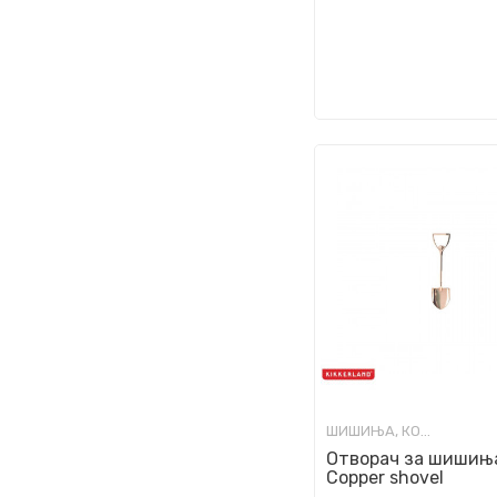
ШИШИЊА, КОЛБИ И ОТВАРАЧИ
Отворач за шишињ
Copper shovel