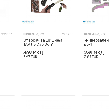
221886
ШИШИЊА, КОЛБИ И ОТВАРАЧИ
220955
ШИШИЊА, КОЛБИ И ОТВАРАЧИ
Отворач за шишиња
Универзален
'Bottle Cap Gun'
во-1
369
МКД
239
МКД
5,97
EUR
3,87
EUR