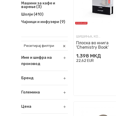
Машини за кафе и
варење
(3)
Шолји
(410)
Чајници и инфузери
(9)
ШИШИЊА, КОЛБИ И ОТВАРАЧИ
Плоска во книга
Ресетирај филтри
'Chemistry Book'
1.398
МКД
Име и шифра на
22,62
EUR
производ
Бренд
Големина
Цена