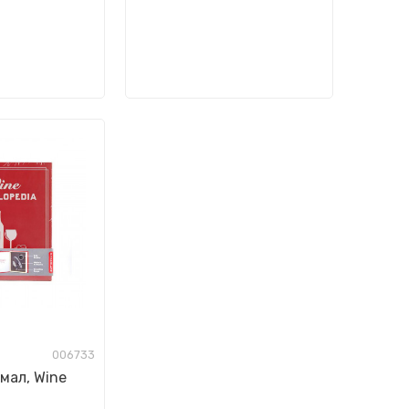
006733
мал, Wine