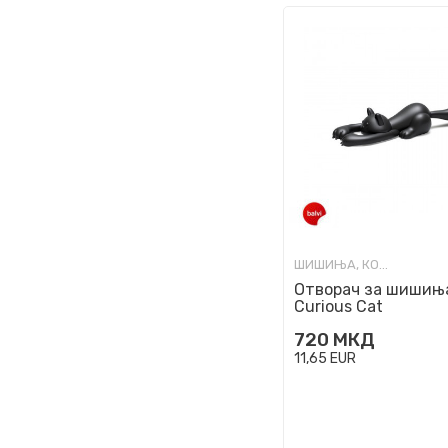
ШИШИЊА, КОЛБИ И ОТВАРАЧИ
Отворач за шишињ
Curious Cat
720
МКД
11,65
EUR