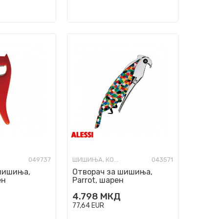
049737
ШИШИЊА, КОЛБИ И ОТВАРАЧИ
043571
шишиња,
Отворач за шишиња,
ен
Parrot, шарен
4.798
МКД
77,64
EUR