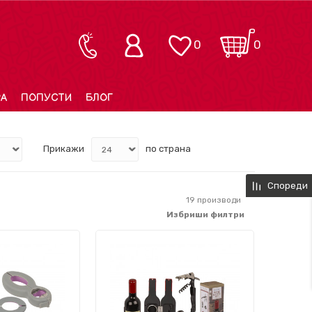
0
0
РА
ПОПУСТИ
БЛОГ
Прикажи
по страна
Спореди
19
производи
Избриши филтри