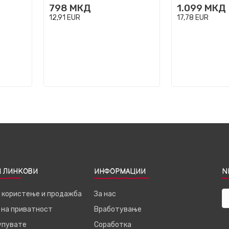
798
МКД
1.099
МКД
12,91
EUR
17,78
EUR
 ЛИНКОВИ
ИНФОРМАЦИИ
N
а користење и продажба
За нас
 на приватност
Вработување
купувате
Соработка