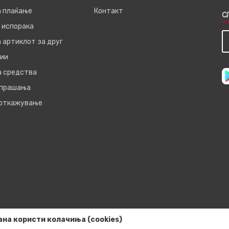
а плаќање
Контакт
С
 испорака
 артиклот за друг
ии
а средства
 прашања
 откажување
ана користи колачиња (cookies)