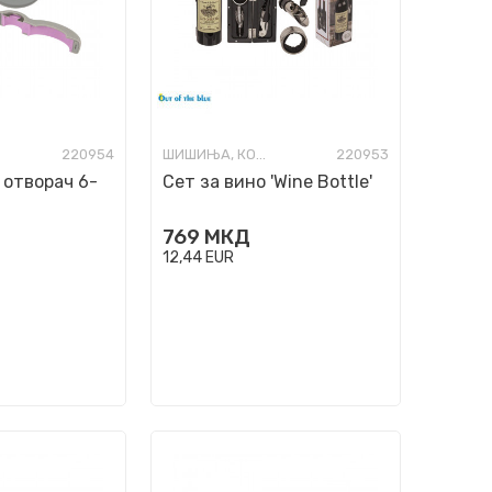
220954
ШИШИЊА, КОЛБИ И ОТВАРАЧИ
220953
 отворач 6-
Сет за вино 'Wine Bottle'
769
МКД
12,44
EUR