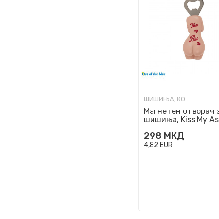
ШИШИЊА, КОЛБИ И ОТВАРАЧИ
Магнетен отворач 
шишиња, Kiss My As
298
МКД
4,82
EUR