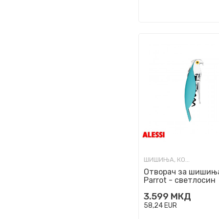
ШИШИЊА, КОЛБИ И ОТВАРАЧИ
Отворач за шишињ
Parrot - светлосин
3.599
МКД
58,24
EUR