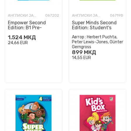
АНГЛИСКИ ЈАЗИК
067202
АНГЛИСКИ ЈАЗИК
067198
Empower Second
Super Minds Second
Edition: B1 Pre-
Edition: Student's
Intermediate
Book 5th Grade (Level
1.524
МКД
Автор :
Herbert Puchta,
Student’s Book
2)
Peter Lewis-Jones, Günter
24,66
EUR
Gerngross
899
МКД
14,55
EUR