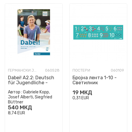
ГЕРМАНСКИ ЈАЗИК
060528
ПОСТЕРИ
060109
Dabei! A2.2: Deutsch
Бројна лента 1-10 -
für Jugendliche -
Светилник
Arbeitsbuch
19
МКД
Автор :
Gabriele Kopp,
Josef Alberti, Siegfried
0,31
EUR
Büttner
540
МКД
8,74
EUR