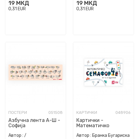
19
МКД
19
МКД
0,31
EUR
0,31
EUR
ПОСТЕРИ
051508
КАРТИЧКИ
048906
Азбучна лента А-Ш -
Картички -
Софија
Математичко
семафорче за 1 и 2
Автор :
/
Автор :
Бранка Бугариска
одделение