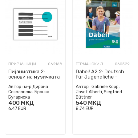
ПРИРАЧНИЦИ
062168
ГЕРМАНСКИ ЈАЗИК
060529
Пијанистика 2:
Dabei! A2.2: Deutsch
основи на музичката
für Jugendliche -
писменост за пијано
Kursbuch
Автор :
м-р Дирона
Автор :
Gabriele Kopp,
Соколовска, Бранка
Josef Alberti, Siegfried
Бугариска
Büttner
400
МКД
540
МКД
6,47
EUR
8,74
EUR