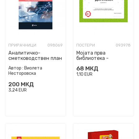
ПРИРАЧНИЦИ
098069
ПОСТЕРИ
093978
Аналитичко-
Мојата прва
сметководствен план
библиотека -
за средни стручни
ДИПЛОМА
68
МКД
Автор :
Виолета
економски училишта
Несторовска
1,10
EUR
200
МКД
3,24
EUR