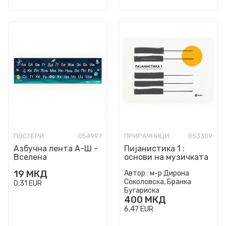
ПОСТЕРИ
054997
ПРИРАЧНИЦИ
053309
Азбучна лента А-Ш -
Пијанистика 1 :
Вселена
основи на музичката
писменост за пијано
19
МКД
Автор :
м-р Дирона
Соколовска, Бранка
0,31
EUR
Бугариска
400
МКД
6,47
EUR