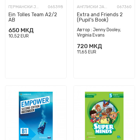
ГЕРМАНСКИ ЈАЗИК
065398
АНГЛИСКИ ЈАЗИК
067360
Ein Tolles Team A2/2
Extra and Friends 2
AB
(Pupil's Book)
650
МКД
Автор :
Jenny Dooley,
Virginia Evans
10,52
EUR
720
МКД
11,65
EUR