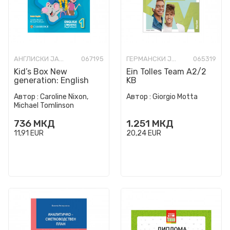
АНГЛИСКИ ЈАЗИК
067195
ГЕРМАНСКИ ЈАЗИК
065319
Kid’s Box New
Ein Tolles Team A2/2
generation: English
KB
Language Pupil’s Book
Автор :
Caroline Nixon,
Автор :
Giorgio Motta
1 (Starter Level)
Michael Tomlinson
736
МКД
1.251
МКД
11,91
EUR
20,24
EUR