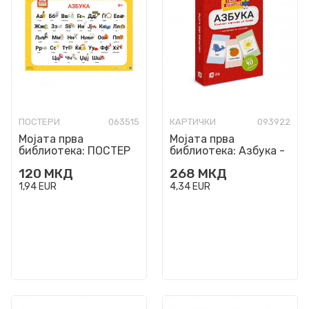
ПОСТЕРИ
063515
КАРТИЧКИ
093922
Мојата прва
Мојата прва
библиотека: ПОСТЕР
библиотека: Азбука -
СО МАКЕДОНСКАТА
комплет картички со
120
МКД
268
МКД
АЗБУКА
букви
1,94
EUR
4,34
EUR