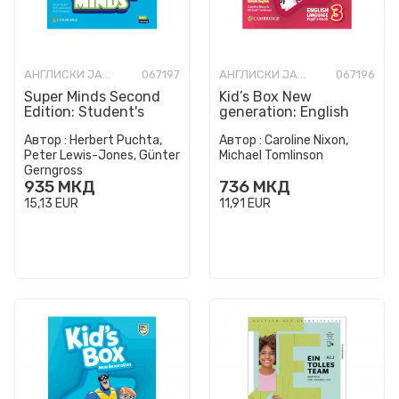
АНГЛИСКИ ЈАЗИК
067197
АНГЛИСКИ ЈАЗИК
067196
Super Minds Second
Kid’s Box New
Edition: Student's
generation: English
Book 4th Grade (Level
Language Pupil’s Book
Автор :
Herbert Puchta,
Автор :
Caroline Nixon,
1)
3 (Level 1)
Peter Lewis-Jones, Günter
Michael Tomlinson
Gerngross
935
МКД
736
МКД
15,13
EUR
11,91
EUR