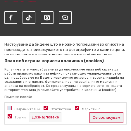
Настојуваме да бидеме што е можно попрецизни во описот на
производите, прикажувањето на фотографиите и самите цени,
но не можеме да гарантираме дека сите информации се
комплетни и без грешки. Сите артикли прикажани на сајтот се
Оваа веб страна користи колачиња (cookies)
дел од нашата понуда и не се подразбира дека се достапни во
Колачињата ги употребуваме за да овозможиме оваа веб страна да
секој момент. Расположливоста на производите можете да ја
работи правилно како и за нејзино понатамошно унапредување се со
проверите со повик на +389 76 444 490
цел подобрување на Вашето корисничко искуство, персонализација на
содржините и огласите, функционалност на социјалните медиуми и
©2026
literatura.mk
, Изработено од
NB SOFT
. Сите права
анализа на сообраќајот. Со продолжување на користењето на нашата
интернет страница ја прифаќате употребата на колачиња (cookies).
задржани.
Прикажи повеќе
Задолжителни
Статистика
Маркетинг
Дознај повеќе
Трајни
Се согласувам