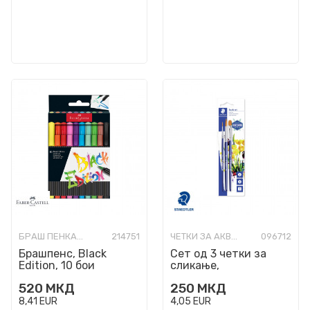
БРАШ ПЕНКАЛА
214751
ЧЕТКИ ЗА АКВАРЕЛ
096712
Брашпенс, Black
Сет од 3 четки за
Edition, 10 бои
сликање,
STAEDTLER® 989
520
МКД
250
МКД
8,41
EUR
4,05
EUR