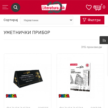
0
0
Сортирај
Филтри
УМЕТНИЧКИ ПРИБОР
315
производи