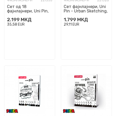
ФАЈНЛАЈНЕРИ
221335
ФАЈНЛАЈНЕРИ
221328
Сет од 18
Сет фајнлајнери, Uni
фајнлајнери, Uni Pin,
Pin - Urban Sketching,
црни
1/8
2.199
МКД
1.799
МКД
35,58
EUR
29,11
EUR