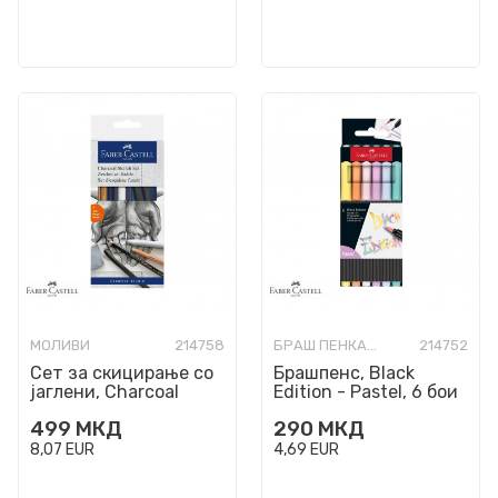
МОЛИВИ
214758
БРАШ ПЕНКАЛА
214752
Сет за скицирање со
Брашпенс, Black
јаглени, Charcoal
Edition - Pastel, 6 бои
Sketch Set
499
МКД
290
МКД
8,07
EUR
4,69
EUR