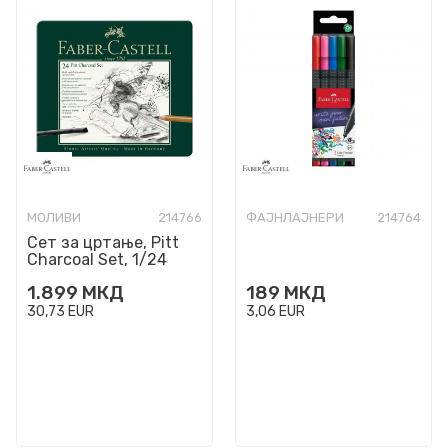
МОЛИВИ
214766
ФАЈНЛАЈНЕРИ
214764
Сет за цртање, Pitt
Charcoal Set, 1/24
1.899
МКД
189
МКД
30,73
EUR
3,06
EUR