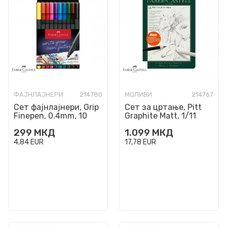
ФАЈНЛАЈНЕРИ
214780
МОЛИВИ
214767
Сет фајнлајнери, Grip
Сет за цртање, Pitt
Finepen, 0.4mm, 10
Graphite Matt, 1/11
бои
299
МКД
1.099
МКД
4,84
EUR
17,78
EUR