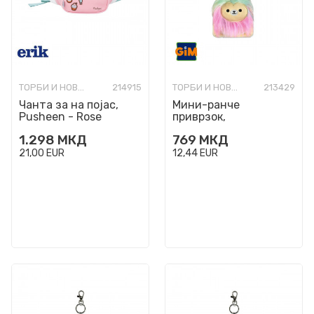
ТОРБИ И НОВЧАНИЦИ МОДНИ
214915
ТОРБИ И НОВЧАНИЦИ МОДНИ
213429
Чанта за на појас,
Мини-ранче
Pusheen - Rose
приврзок,
Collection
Squishmallows -
1.298
МКД
769
МКД
Leonard
21,00
EUR
12,44
EUR