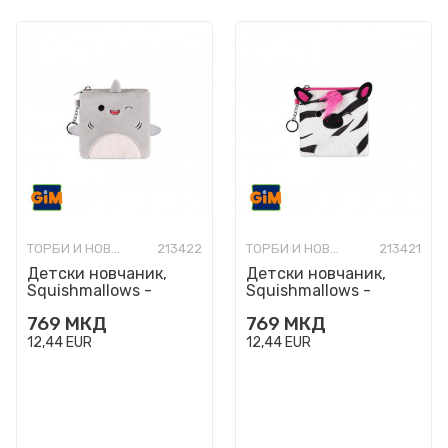
ТОРБИ И НОВЧАНИЦИ МОДНИ
213422
ТОРБИ И НОВЧАНИЦИ МОДНИ
213421
Детски новчаник,
Детски новчаник,
Squishmallows -
Squishmallows -
Gordon
Tracey
769
МКД
769
МКД
12,44
EUR
12,44
EUR