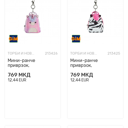
ТОРБИ И НОВЧАНИЦИ МОДНИ
213426
ТОРБИ И НОВЧАНИЦИ МОДНИ
213425
Мини-ранче
Мини-ранче
приврзок,
приврзок,
Squishmallows - Lola
Squishmallows -
769
МКД
769
МКД
Tracey
12,44
EUR
12,44
EUR