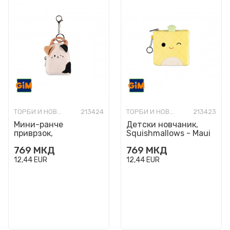
ТОРБИ И НОВЧАНИЦИ МОДНИ
213424
ТОРБИ И НОВЧАНИЦИ МОДНИ
213423
Мини-ранче
Детски новчаник,
приврзок,
Squishmallows - Maui
Squishmallows -
769
МКД
769
МКД
Cameron
12,44
EUR
12,44
EUR