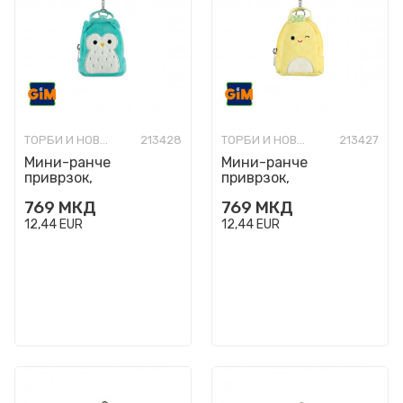
ТОРБИ И НОВЧАНИЦИ МОДНИ
213428
ТОРБИ И НОВЧАНИЦИ МОДНИ
213427
Мини-ранче
Мини-ранче
приврзок,
приврзок,
Squishmallows -
Squishmallows - Maui
769
МКД
769
МКД
Winston
12,44
EUR
12,44
EUR