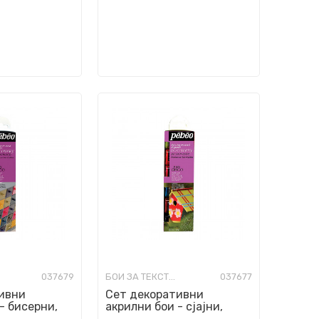
037679
БОИ ЗА ТЕКСТИЛ
037677
ивни
Сет декоративни
- бисерни,
акрилни бои - сјајни,
iscovery Set,
Pebeo, Deco Discovery Set,