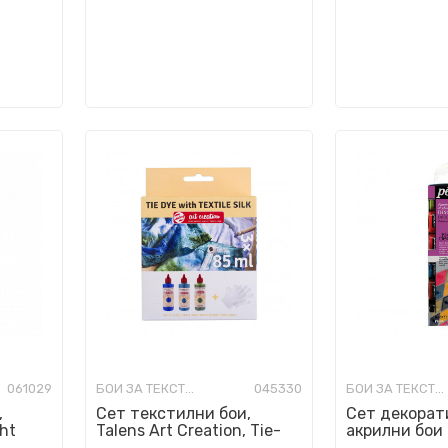
061029
БОИ ЗА ТЕКСТИЛ
045330
БОИ ЗА ТЕКСТИЛ
,
Сет текстилни бои,
Сет декорат
ght
Talens Art Creation, Tie-
акрилни бои 
 6x20ml
dye set - Blue, 3 x 85 мл
Pebeo, Deco D