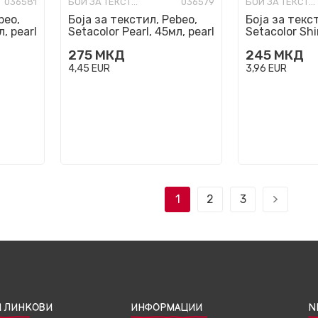
036581
БОИ ЗА ТЕКСТИЛ
036579
БОИ ЗА ТЕКСТИЛ
beo,
Боја за текстил, Pebeo,
Боја за текс
л, pearl
Setacolor Pearl, 45мл, pearl
Setacolor Sh
green
ivory
275
МКД
245
МКД
4,45
EUR
3,96
EUR
1
2
3
 ЛИНКОВИ
ИНФОРМАЦИИ
N