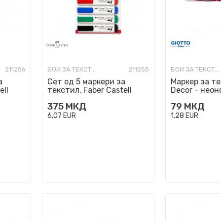
211256
БОИ ЗА ТЕКСТИЛ
211255
БОИ ЗА ТЕКСТИЛ
а
Сет од 5 маркери за
Маркер за те
ell
текстил, Faber Castell
Decor - неон
n
Textile Marker
375
МКД
79
МКД
6,07
EUR
1,28
EUR