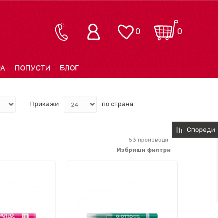
0
0
РА
ПОПУСТИ
БЛОГ
Прикажи
по страна
Спореди
53
производи
Избриши филтри