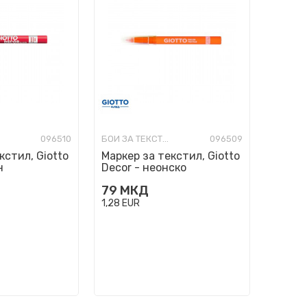
096510
БОИ ЗА ТЕКСТИЛ
096509
кстил, Giotto
Маркер за текстил, Giotto
н
Decor - неонско
портокалов
79
МКД
1,28
EUR