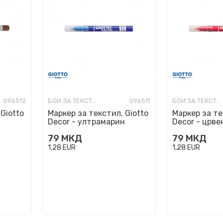
096512
БОИ ЗА ТЕКСТИЛ
096511
БОИ ЗА ТЕКСТИЛ
Giotto
Маркер за текстил, Giotto
Маркер за те
Decor - ултрамарин
Decor - црве
79
МКД
79
МКД
1,28
EUR
1,28
EUR