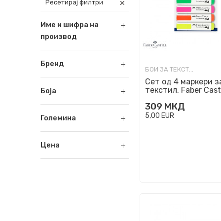
Ресетирај филтри
Име и шифра на
производ
Бренд
БОИ ЗА ТЕКСТИЛ
Сет од 4 маркери з
текстил, Faber Cast
Боја
Textile Marker - Neo
309
МКД
5,00
EUR
Големина
Цена