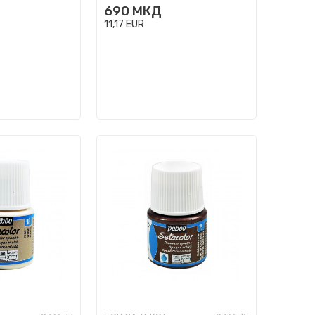
690
МКД
glossy, 6 x ...
11,17
EUR