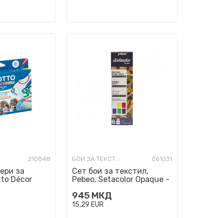
210848
БОИ ЗА ТЕКСТИЛ
061031
ери за
Сет бои за текстил,
tto Décor
Pebeo, Setacolor Opaque -
Initiation, 6x20ml
945
МКД
15,29
EUR