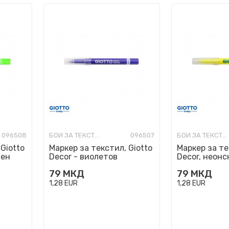
096508
БОИ ЗА ТЕКСТИЛ
096507
БОИ ЗА ТЕКСТИЛ
Giotto
Маркер за текстил, Giotto
Маркер за те
лен
Decor - виолетов
Decor, неонс
79
МКД
79
МКД
1,28
EUR
1,28
EUR