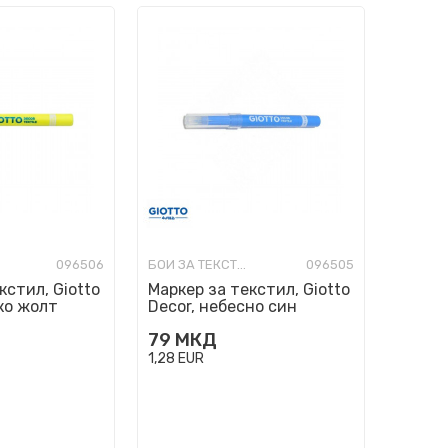
096506
БОИ ЗА ТЕКСТИЛ
096505
кстил, Giotto
Маркер за текстил, Giotto
ко жолт
Decor, небесно син
79
МКД
1,28
EUR