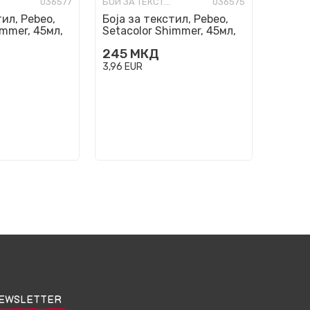
036577
БОИ ЗА ТЕКСТИЛ
036575
тил, Pebeo,
Боја за текстил, Pebeo,
immer, 45мл,
Setacolor Shimmer, 45мл,
chocolate chip
245
МКД
3,96
EUR
EWSLETTER