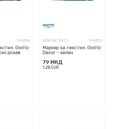
096514
БОИ ЗА ТЕКСТИЛ
096513
кстил, Giotto
Маркер за текстил, Giotto
ско розев
Decor - зелен
79
МКД
1,28
EUR