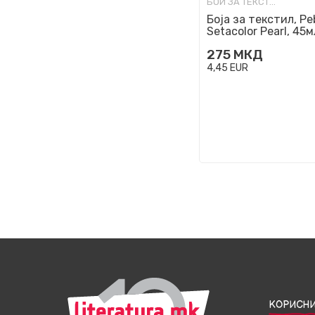
БОИ ЗА ТЕКСТИЛ
Боја за текстил, Pe
Setacolor Pearl, 45м
pink
275
МКД
4,45
EUR
КОРИСНИ