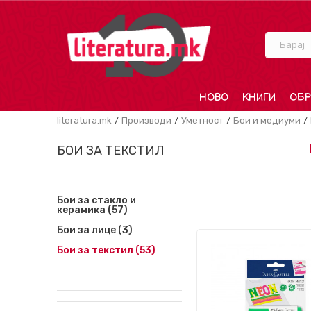
Барај
НОВО
КНИГИ
ОБР
literatura.mk
Производи
Уметност
Бои и медиуми
БОИ ЗА ТЕКСТИЛ
Бои за стакло и
керамика
(57)
Бои за лице
(3)
Бои за текстил
(53)