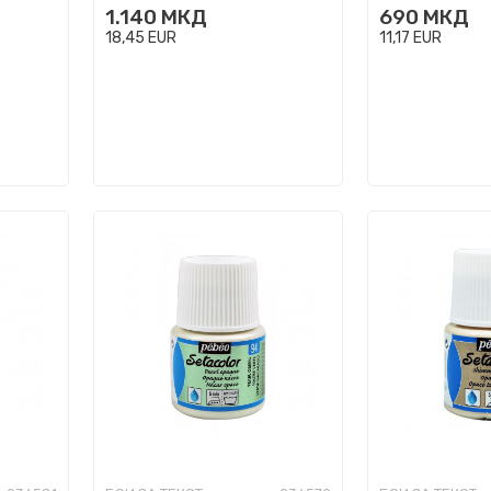
1.140
МКД
690
МКД
pearl, 6 x ...
18,45
EUR
11,17
EUR