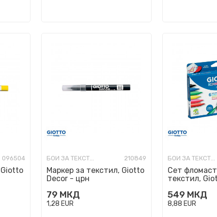
096504
БОИ ЗА ТЕКСТИЛ
210849
БОИ ЗА ТЕКСТИЛ
Giotto
Маркер за текстил, Giotto
Сет фломаст
Decor - црн
текстил, Gio
Textile, 1/6
79
МКД
549
МКД
1,28
EUR
8,88
EUR