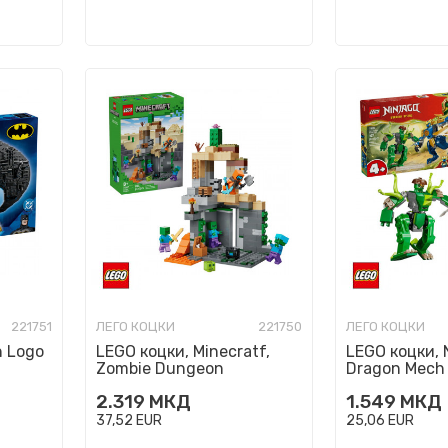
221751
ЛЕГО КОЦКИ
221750
ЛЕГО КОЦКИ
n Logo
LEGO коцки, Minecratf,
LEGO коцки, N
Zombie Dungeon
Dragon Mech 
2.319
МКД
1.549
МКД
37,52
EUR
25,06
EUR