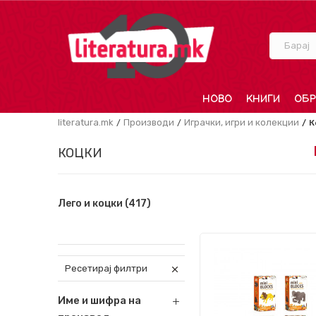
Барај
НОВО
КНИГИ
ОБР
literatura.mk
Производи
Играчки, игри и колекции
К
КОЦКИ
Лего и коцки
(417)
Ресетирај филтри
Име и шифра на