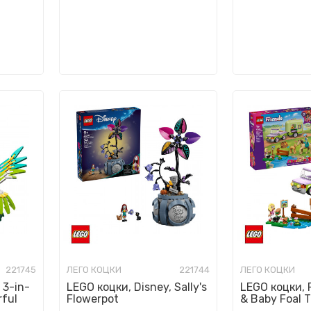
221745
ЛЕГО КОЦКИ
221744
ЛЕГО КОЦКИ
 3-in-
LEGO коцки, Disney, Sally's
LEGO коцки, F
rful
Flowerpot
& Baby Foal T