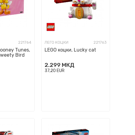
221764
ЛЕГО КОЦКИ
221763
Looney Tunes,
LEGO коцки, Lucky cat
weety Bird
2.299
МКД
37,20
EUR