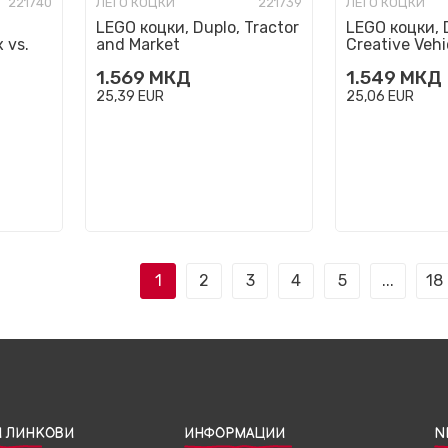
221740
ЛЕГО КОЦКИ
221739
ЛЕГО КОЦКИ
LEGO коцки, Duplo, Tractor
LEGO коцки, 
 vs.
and Market
Creative Vehi
1.569
МКД
1.549
МКД
25,39
EUR
25,06
EUR
1
2
3
4
5
...
18
 ЛИНКОВИ
ИНФОРМАЦИИ
N