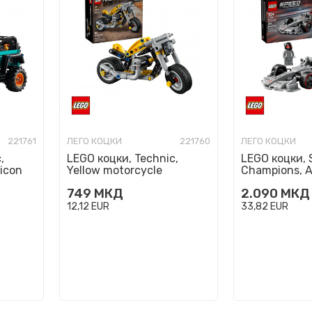
221761
ЛЕГО КОЦКИ
221760
ЛЕГО КОЦКИ
,
LEGO коцки, Technic,
LEGO коцки, 
icon
Yellow motorcycle
Champions, A
F1 Team R26 
749
МКД
2.090
МКД
12,12
EUR
33,82
EUR