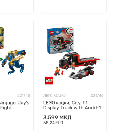
221748
ЛЕГО КОЦКИ
221746
injago, Jay's
LEGO коцки, City, F1
Fight
Display Truck with Audi F1
Race Car
3.599
МКД
58,24
EUR