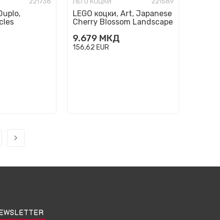
221738
ЛЕГО КОЦКИ
221589
Duplo,
LEGO коцки, Art, Japanese
cles
Cherry Blossom Landscape
9.679
МКД
156,62
EUR
EWSLETTER