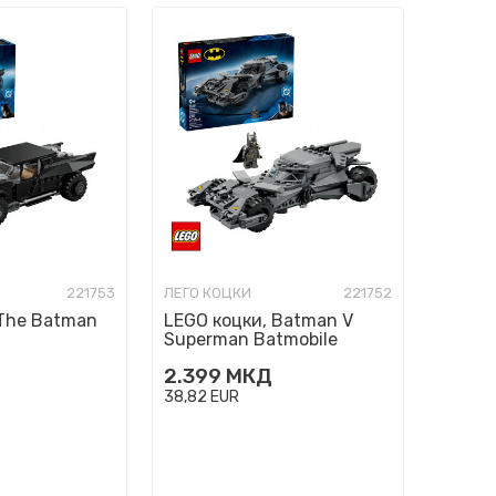
221753
ЛЕГО КОЦКИ
221752
 The Batman
LEGO коцки, Batman V
Superman Batmobile
2.399
МКД
38,82
EUR