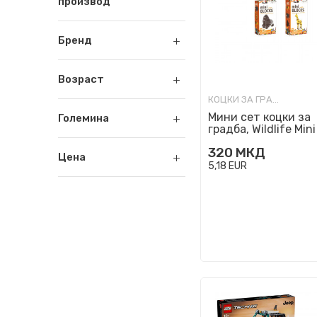
производ
Бренд
Возраст
КОЦКИ ЗА ГРАДБА
Мини сет коцки за
Големина
градба, Wildlife Mini
Blocks, 4 модели
320
МКД
Цена
5,18
EUR