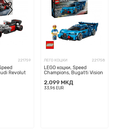
221759
ЛЕГО КОЦКИ
221758
Speed
LEGO коцки, Speed
udi Revolut
Champions, Bugatti Vision
Race Car
GT Hyper Sports Car
2.099
МКД
33,96
EUR