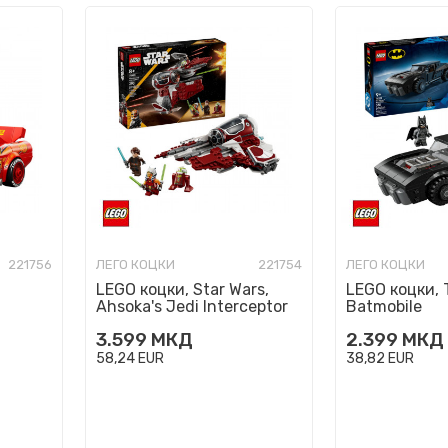
221756
ЛЕГО КОЦКИ
221754
ЛЕГО КОЦКИ
LEGO коцки, Star Wars,
LEGO коцки,
Ahsoka's Jedi Interceptor
Batmobile
3.599
МКД
2.399
МКД
58,24
EUR
38,82
EUR