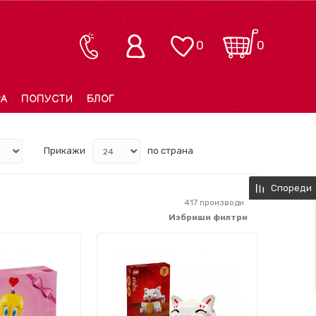
0
0
РА
ПОПУСТИ
БЛОГ
Прикажи
по страна
Спореди
417
производи
Избриши филтри