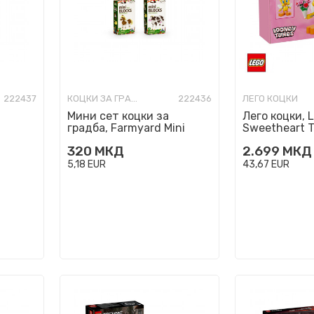
222437
КОЦКИ ЗА ГРАДБА
222436
ЛЕГО КОЦКИ
Мини сет коцки за
Лего коцки, 
градба, Farmyard Mini
Sweetheart T
Blocks, 4 модели
320
МКД
2.699
МКД
5,18
EUR
43,67
EUR