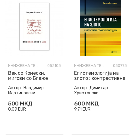
КНИЖЕВНА ТЕОРИЈА И КРИТИКА
052103
КНИЖЕВНА ТЕОРИЈА И КРИТИКА
050773
Век со Конески,
Епистемологија на
мигови со Блаже
злото : контрастивна
семантичка студија
Автор :
Владимир
Автор :
Димитар
Мартиновски
Христовски
500
МКД
600
МКД
8,09
EUR
9,71
EUR