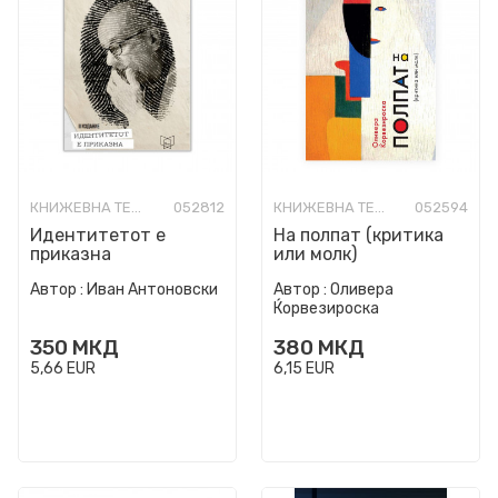
КНИЖЕВНА ТЕОРИЈА И КРИТИКА
052812
КНИЖЕВНА ТЕОРИЈА И КРИТИКА
052594
Идентитетот е
На полпат (критика
приказна
или молк)
Автор :
Иван Антоновски
Автор :
Оливера
Ќорвезироска
350
МКД
380
МКД
5,66
EUR
6,15
EUR