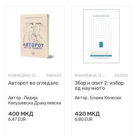
КНИЖЕВНА ТЕОРИЈА И КРИТИКА
048403
КНИЖЕВНА ТЕОРИЈА И КРИТИКА
047513
Авторот во огледало
Збор и опит 2: избор
од научното
творештво
Автор :
Лидија
Автор :
Блаже Конески
Капушевска Дракулевска
400
МКД
420
МКД
6,47
EUR
6,80
EUR