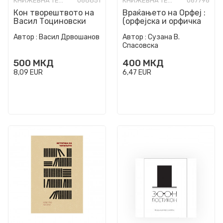
КНИЖЕВНА ТЕОРИЈА И КРИТИКА
068851
КНИЖЕВНА ТЕОРИЈА И КРИТИКА
067796
Кон творештвото на
Враќањето на Орфеј :
Васил Тоциновски
(орфејска и орфичка
поезија)
Автор :
Васил Дрвошанов
Автор :
Сузана В.
Спасовска
500
МКД
400
МКД
8,09
EUR
6,47
EUR