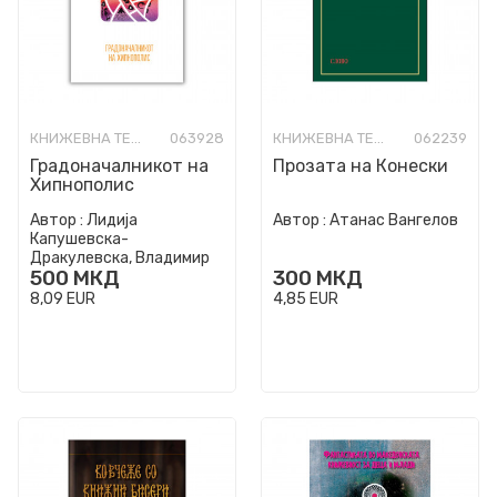
КНИЖЕВНА ТЕОРИЈА И КРИТИКА
063928
КНИЖЕВНА ТЕОРИЈА И КРИТИКА
062239
Градоначалникот на
Прозата на Конески
Хипнополис
Автор :
Лидија
Автор :
Атанас Вангелов
Капушевска-
Дракулевска, Владимир
500
МКД
300
МКД
Мартиновски
8,09
EUR
4,85
EUR