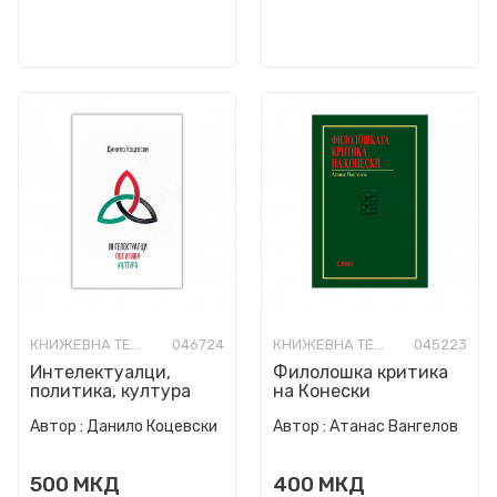
КНИЖЕВНА ТЕОРИЈА И КРИТИКА
046724
КНИЖЕВНА ТЕОРИЈА И КРИТИКА
045223
Интелектуалци,
Филолошка критика
политика, култура
на Конески
Автор :
Данило Коцевски
Автор :
Атанас Вангелов
500
МКД
400
МКД