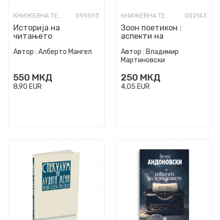
КНИЖЕВНА ТЕОРИЈА И КРИТИКА
099593
КНИЖЕВНА ТЕОРИЈА И КРИТИКА
002143
Историја на
Зоон поетикон :
читањето
аспекти на
современата
Автор :
Алберто Мангел
Автор :
Владимир
македонска поезија
Мартиновски
550
МКД
250
МКД
8,90
EUR
4,05
EUR