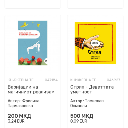
КНИЖЕВНА ТЕОРИЈА И КРИТИКА
047184
КНИЖЕВНА ТЕОРИЈА И КРИТИКА
046927
Варијации на
Стрип - Деветтата
магичниот реализам
уметност
во светскиот и
Автор :
Фросина
Автор :
Томислав
македонскиот роман
Пармаковска
Османли
200
МКД
500
МКД
3,24
EUR
8,09
EUR