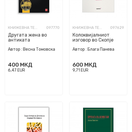
КНИЖЕВНА ТЕОРИЈА И КРИТИКА
097770
КНИЖЕВНА ТЕОРИЈА И КРИТИКА
097629
Другата жена во
Колоквијалниот
антиката
изговор во Скопје
Автор :
Весна Томовска
Автор :
Блага Панева
400
МКД
600
МКД
6,47
EUR
9,71
EUR