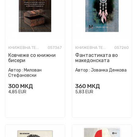
КНИЖЕВНА ТЕОРИЈА И КРИТИКА
057367
КНИЖЕВНА ТЕОРИЈА И КРИТИКА
057260
Ковчеже со книжни
Фантастиката во
бисери
македонската
книжевност за деца
Автор :
Милован
Автор :
Јованка Денкова
и млади
Стефановски
300
МКД
360
МКД
4,85
EUR
5,83
EUR