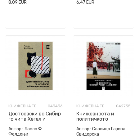
8,09
EUR
6,47
EUR
КНИЖЕВНА ТЕОРИЈА И КРИТИКА
043436
КНИЖЕВНА ТЕОРИЈА И КРИТИКА
042755
Достоевски во Сибир
Книжевноста и
го чита Хегел и
политичкото
бликнува во солзи
насилство
Автор :
Ласло Ф.
Автор :
Славица Гаџова
Фелдењи
Свидерска