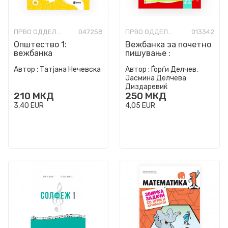
ПРВО ОДДЕЛЕНИЕ
047258
ПРВО ОДДЕЛЕНИЕ
013342
Општество 1:
Вежбанка за почетно
вежбанка
пишување :
графомоторички
Автор :
Татјана Нечевска
Автор :
Ѓорѓи Делчев,
вежби
Јасмина Делчева
Диздаревиќ
210
МКД
250
МКД
3,40
EUR
4,05
EUR