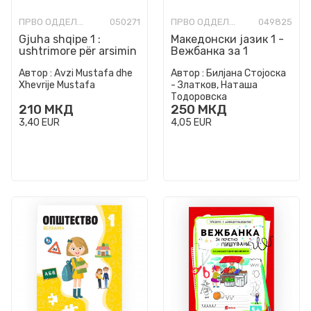
ПРВО ОДДЕЛЕНИЕ
050271
ПРВО ОДДЕЛЕНИЕ
049825
Gjuha shqipe 1 :
Македонски јазик 1 -
ushtrimore për arsimin
Вежбанка за 1
fillor nëntëvjeçar
одделение во
Автор :
Avzi Mustafa dhe
Автор :
Билјана Стојоска
деветгодишно
Xhevrije Mustafa
- Златков, Наташа
основно образова...
Тодоровска
210
МКД
250
МКД
3,40
EUR
4,05
EUR