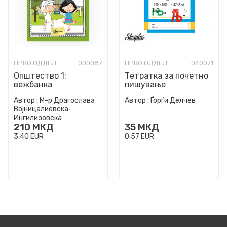
ПРВО ОДДЕЛЕНИЕ
000087
ПРВО ОДДЕЛЕНИЕ
040071
Општество 1:
Тетратка за почетно
вежбанка
пишување
Автор :
М-р Драгослава
Автор :
Ѓорѓи Делчев
Војницалиевска-
Ингилизовска
210
МКД
35
МКД
3,40
EUR
0,57
EUR