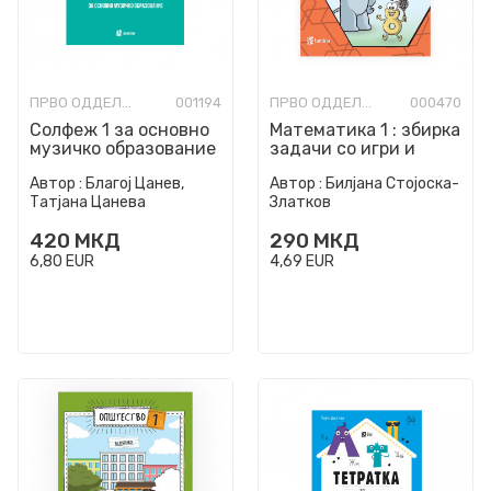
ПРВО ОДДЕЛЕНИЕ
001194
ПРВО ОДДЕЛЕНИЕ
000470
Солфеж 1 за основно
Математика 1 : збирка
музичко образование
задачи со игри и
[Печатени
активности
Автор :
Благој Цанев,
Автор :
Билјана Стојоска-
музикалии]
Татјана Цанева
Златков
420
МКД
290
МКД
6,80
EUR
4,69
EUR