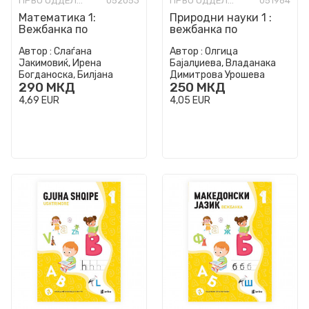
ПРВО ОДДЕЛЕНИЕ
052053
ПРВО ОДДЕЛЕНИЕ
051964
Математика 1:
Природни науки 1 :
Вежбанка по
вежбанка по
математика за прво
природни науки за
Автор :
Слаѓана
Автор :
Олгица
одделение
прво одделение
Јакимовиќ, Ирена
Бајалџиева, Владанака
Богданоска, Билјана
Димитрова Урошева
290
МКД
250
МКД
Стојоска - Златков,
4,69
EUR
4,05
EUR