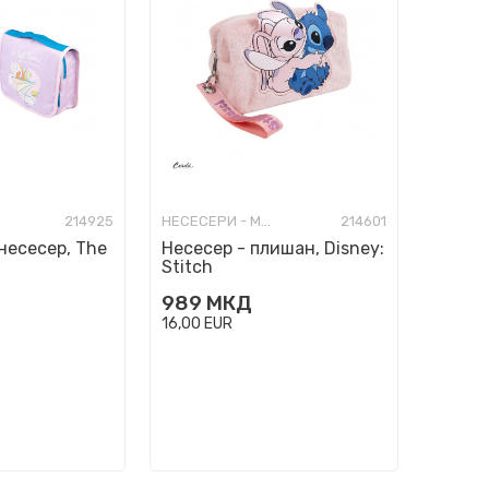
214925
НЕСЕСЕРИ - МОДНИ
214601
несесер, The
Несесер - плишан, Disney:
Stitch
989
МКД
16,00
EUR