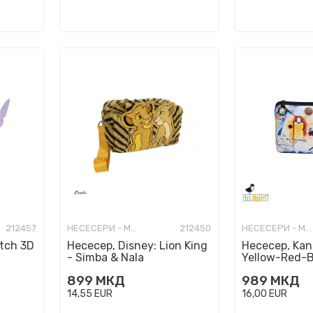
212457
НЕСЕСЕРИ - МОДНИ
212450
НЕСЕСЕРИ - МОДНИ
itch 3D
Несесер, Disney: Lion King
Несесер, Kan
- Simba & Nala
Yellow-Red-B
899
МКД
989
МКД
14,55
EUR
16,00
EUR