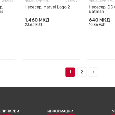
210924
НЕСЕСЕРИ - МОДНИ
058977
НЕСЕСЕРИ - МОДНИ
р,
Несесер, Marvel Logo 2
Несесер, DC 
ms
Batman
1.460
МКД
640
МКД
23,62
EUR
10,36
EUR
1
2
 ЛИНКОВИ
ИНФОРМАЦИИ
N