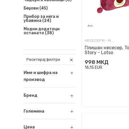
Беџови
(45)
Прибор за нега и
убавина
(24)
Модни додатоци
останато
(38)
НЕСЕСЕРИ - МОДНИ
Плишан несесер, T
Story - Lotso
Ресетирај филтри
998
МКД
16,15
EUR
Име и шифра на
производ
Бренд
Големина
Цена