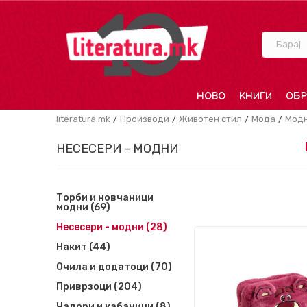
Барај
НОВО
КНИГИ
ОБР
literatura.mk
Производи
Животен стил
Мода
Модн
НЕСЕСЕРИ - МОДНИ
Торби и новчаници
модни
(69)
Несесери - модни
(28)
Накит
(44)
Очила и додатоци
(70)
Приврзоци
(204)
Чадори и кабаници
(8)