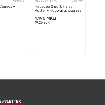
058973
НЕСЕСЕРИ - МОДНИ
058959
Comics -
Несесер 2 во 1, Harry
Potter - Hogwarts Express
1.190
МКД
19,26
EUR
EWSLETTER