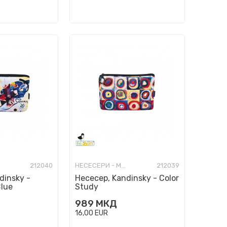
212040
НЕСЕСЕРИ - МОДНИ
212039
dinsky -
Несесер, Kandinsky - Color
lue
Study
989
МКД
16,00
EUR