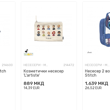
214600
НЕСЕСЕРИ - МОДНИ
214472
НЕСЕСЕРИ - МОДНИ
itch
Козметички несесер
Несесер 2 во 
'L'artiste'
Stitch
889
МКД
1.639
МКД
14,39
EUR
26,52
EUR