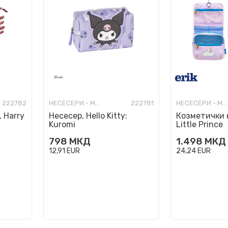
222782
НЕСЕСЕРИ - МОДНИ
222781
НЕСЕСЕРИ - МОДНИ
 Harry
Несесер, Hello Kitty:
Козметички 
Kuromi
Little Prince
798
МКД
1.498
МКД
12,91
EUR
24,24
EUR