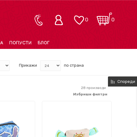
0
0
РА
ПОПУСТИ
БЛОГ
Прикажи
по страна
Спореди
28
производи
Избриши филтри