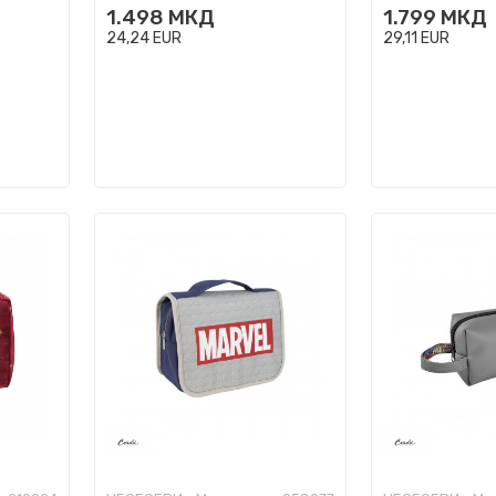
1.498
МКД
1.799
МКД
24,24
EUR
29,11
EUR