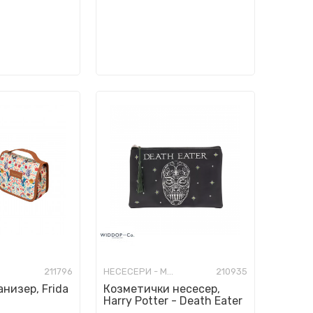
211796
НЕСЕСЕРИ - МОДНИ
210935
низер, Frida
Козметички несесер,
Harry Potter - Death Eater