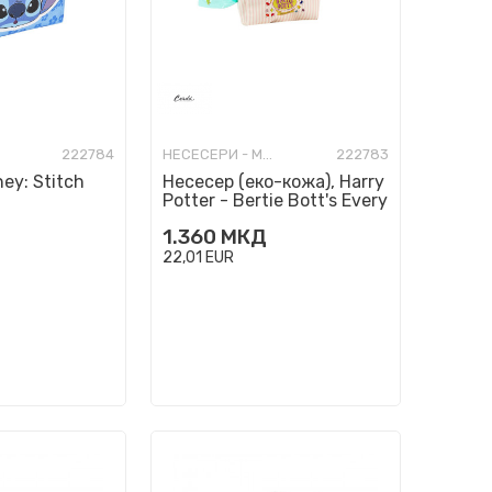
222784
НЕСЕСЕРИ - МОДНИ
222783
ey: Stitch
Несесер (еко-кожа), Harry
Potter - Bertie Bott's Every
Flavor Beans
1.360
МКД
22,01
EUR