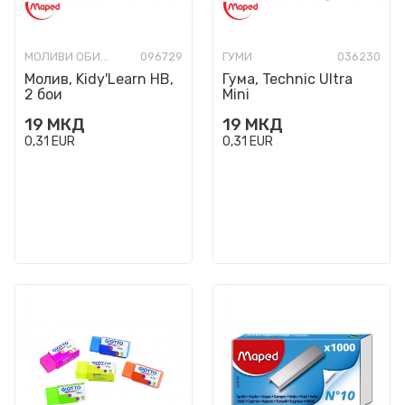
МОЛИВИ ОБИЧНИ
096729
ГУМИ
036230
Молив, Kidy'Learn HB,
Гума, Technic Ultra
2 бои
Mini
19
МКД
19
МКД
0,31
EUR
0,31
EUR