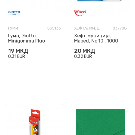
ГУМИ
035133
ХЕФТАЛКИ, ДУПЧАЛКИ И СПОЈУВАЛКИ
037708
Гума, Giotto,
Хефт муниција,
Minigomma Fluo
Maped, No.10 , 1000
Colours, 5 бои
парчиња
19
МКД
20
МКД
0,31
EUR
0,32
EUR