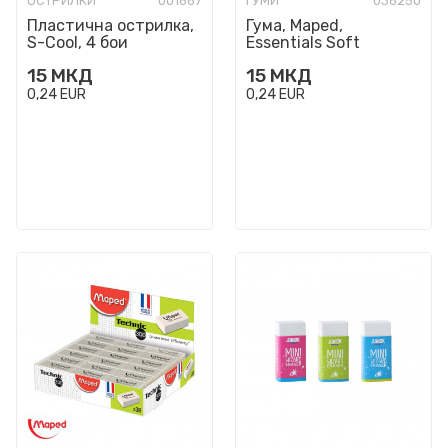
ОСТРИЛКИ
001667
ГУМИ
036250
Пластична острилка,
Гума, Maped,
S-Cool, 4 бои
Essentials Soft
15
МКД
15
МКД
0,24
EUR
0,24
EUR