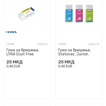
ГУМИ
210833
ГУМИ
046276
Гума за бришење,
Гума за бришење,
LYRA Dust Free
Statovac, Junior,
Wizard
25
МКД
25
МКД
0,40
EUR
0,40
EUR