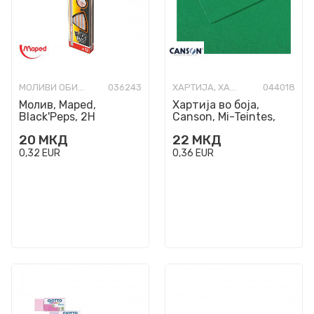
МОЛИВИ ОБИЧНИ
036243
ХАРТИЈА, ХАМЕРИ И КАРТОНИ ВО БОЈА
044018
Молив, Maped,
Хартија во боја,
Black'Peps, 2H
Canson, Mi-Teintes,
A4, 160 г/м², Viridian
20
МКД
22
МКД
575
0,32
EUR
0,36
EUR