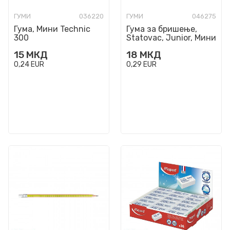
ГУМИ
036220
ГУМИ
046275
Гума, Мини Technic
Гума за бришење,
300
Statovac, Junior, Мини
Wizard
15
МКД
18
МКД
0,24
EUR
0,29
EUR