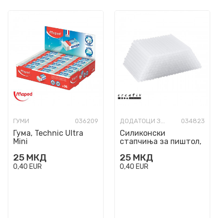
ГУМИ
036209
ДОДАТОЦИ ЗА ИЗРАБОТКА
034823
Гума, Technic Ultra
Силиконски
Mini
стапчиња за пиштол,
Glue Gun Sticks , 200 x
25
МКД
25
МКД
10 цм
0,40
EUR
0,40
EUR