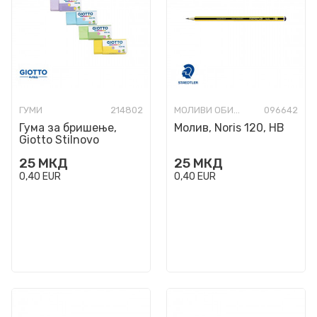
ГУМИ
214802
МОЛИВИ ОБИЧНИ
096642
Гума за бришење,
Молив, Noris 120, HB
Giotto Stilnovo
Minigomma Pastel, 5
25
МКД
25
МКД
бои
0,40
EUR
0,40
EUR