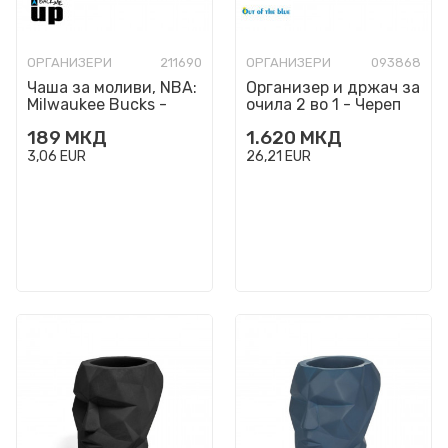
ОРГАНИЗЕРИ
211690
ОРГАНИЗЕРИ
093868
Чаша за моливи, NBA:
Организер и држач за
Milwaukee Bucks -
очила 2 во 1 - Череп
бела
189
МКД
1.620
МКД
3,06
EUR
26,21
EUR