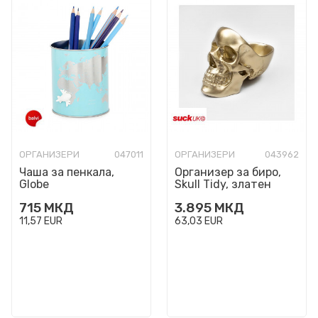
ОРГАНИЗЕРИ
047011
ОРГАНИЗЕРИ
043962
Чаша за пенкала,
Организер за биро,
Globe
Skull Tidy, златен
715
МКД
3.895
МКД
11,57
EUR
63,03
EUR