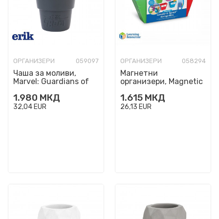
ОРГАНИЗЕРИ
059097
ОРГАНИЗЕРИ
058294
Чаша за моливи,
Магнетни
Marvel: Guardians of
организери, Magnetic
the Galaxy - Baby
Create-a-Space™
1.980
МКД
1.615
МКД
Groot
Storage Boxes, сет од
4
32,04
EUR
26,13
EUR