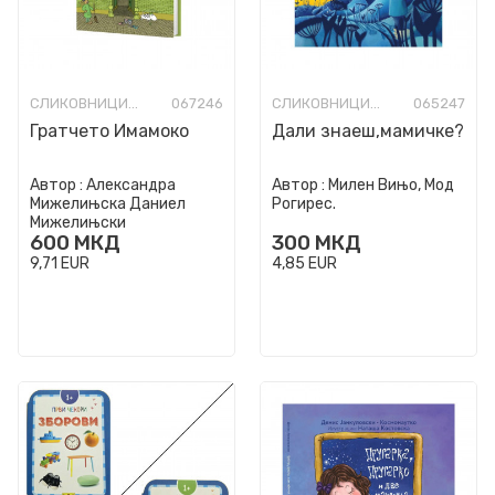
СЛИКОВНИЦИ СО ТВРДИ СТРАНИЦИ
067246
СЛИКОВНИЦИ СО ТВРДИ СТРАНИЦИ
065247
Гратчето Имамоко
Дали знаеш,мамичке?
Автор :
Александра
Автор :
Милен Вињо, Мод
Мижелињска Даниел
Рогирес.
Мижелињски
600
МКД
300
МКД
9,71
EUR
4,85
EUR