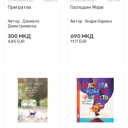
СЛИКОВНИЦИ СО ТВРДИ СТРАНИЦИ
068575
СЛИКОВНИЦИ СО ТВРДИ СТРАНИЦИ
067914
Прегратки
Господин Море
Автор :
Даниела
Автор :
Андре Кариљо
Димитриевска
300
МКД
690
МКД
4,85
EUR
11,17
EUR