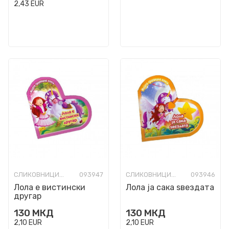
2,43
EUR
СЛИКОВНИЦИ СО ТВРДИ СТРАНИЦИ
093947
СЛИКОВНИЦИ СО ТВРДИ СТРАНИЦИ
093946
Лола е вистински
Лола ја сака ѕвездата
другар
130
МКД
130
МКД
2,10
EUR
2,10
EUR