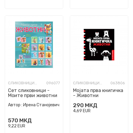
СЛИКОВНИЦИ СО ТВРДИ СТРАНИЦИ
096077
СЛИКОВНИЦИ СО ТВРДИ СТРАНИЦИ
063806
Сет сликовници -
Мојата прва книгичка
Моите први животни
- Животни
290
МКД
Автор :
Ирена Станојевич
4,69
EUR
570
МКД
9,22
EUR