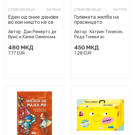
СЛИКОВНИЦИ СО ТВРДИ СТРАНИЦИ
067860
СЛИКОВНИЦИ СО ТВРДИ СТРАНИЦИ
067790
Еден од оние денови
Големата желба на
во кои ништо не се
прасенцето
случува
Автор :
Дан Ремертс де
Автор :
Катрин Тонисон,
Врис и Ханке Сименсма
Реда Томингас
480
МКД
450
МКД
7,77
EUR
7,28
EUR