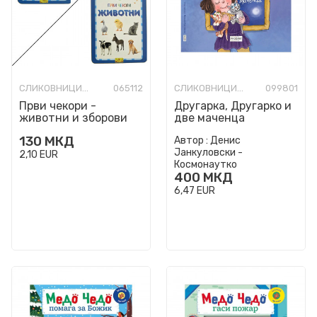
СЛИКОВНИЦИ СО ТВРДИ СТРАНИЦИ
065112
СЛИКОВНИЦИ СО ТВРДИ СТРАНИЦИ
099801
Први чекори -
Другарка, Другарко и
животни и зборови
две маченца
130
МКД
Автор :
Денис
Јанкуловски -
2,10
EUR
Космонаутко
400
МКД
6,47
EUR