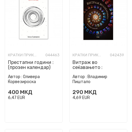
КРАТКИ ПРИКАЗНИ
044463
КРАТКИ ПРИКАЗНИ
042439
Престапни години :
Витраж во
(прозен календар)
сеќавањето :
приказни
Автор :
Оливера
Автор :
Владимир
Ќорвезироска
Пиштало
400
МКД
290
МКД
6,47
EUR
4,69
EUR