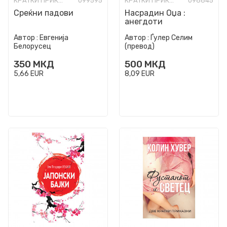
КРАТКИ ПРИКАЗНИ
099595
КРАТКИ ПРИКАЗНИ
098845
Среќни падови
Насрадин Оџа :
анегдоти
Автор :
Евгенија
Автор :
Ѓулер Селим
Белорусец
(превод)
350
МКД
500
МКД
5,66
EUR
8,09
EUR