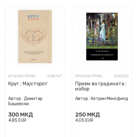
КРАТКИ ПРИКАЗНИ
008767
КРАТКИ ПРИКАЗНИ
008237
Круг ; Мајсторот
Прием во градината :
избор
Автор :
Димитар
Автор :
Кетрин Менсфилд
Башевски
300
МКД
250
МКД
4,85
EUR
4,05
EUR