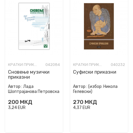
КРАТКИ ПРИКАЗНИ
042084
КРАТКИ ПРИКАЗНИ
040232
Сновење музички
Суфиски приказни
приказни
Автор :
Лада
Автор :
(избор: Никола
Шоптрајанова Петровска
Гелевски)
200
МКД
270
МКД
3,24
EUR
4,37
EUR