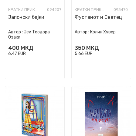
КРАТКИ ПРИКАЗНИ
094207
КРАТКИ ПРИКАЗНИ
093470
Јапонски бајки
Фустанот и Светец
Автор :
Јеи Теодора
Автор :
Колин Хувер
Озаки
400
МКД
350
МКД
6,47
EUR
5,66
EUR