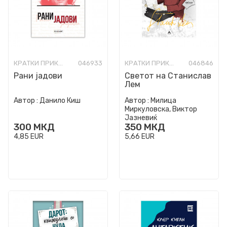
КРАТКИ ПРИКАЗНИ
046933
КРАТКИ ПРИКАЗНИ
046846
Рани јадови
Светот на Станислав
Лем
Автор :
Данило Киш
Автор :
Милица
Миркуловска, Виктор
Јазневиќ
300
МКД
350
МКД
4,85
EUR
5,66
EUR