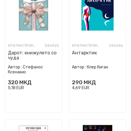
КРАТКИ ПРИКАЗНИ
046825
КРАТКИ ПРИКАЗНИ
046046
Дарот: книжулето со
Антарктик
чуда
Автор :
Стефанос
Автор :
Клер Киган
Ксенакис
320
МКД
290
МКД
5,18
EUR
4,69
EUR