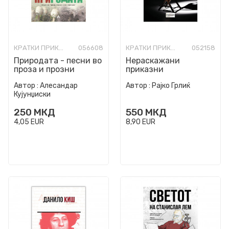
КРАТКИ ПРИКАЗНИ
056608
КРАТКИ ПРИКАЗНИ
052158
Природата - песни во
Нераскажани
проза и прозни
приказни
минијатури
Автор :
Алесандар
Автор :
Рајко Грлиќ
Кујунџиски
250
МКД
550
МКД
4,05
EUR
8,90
EUR