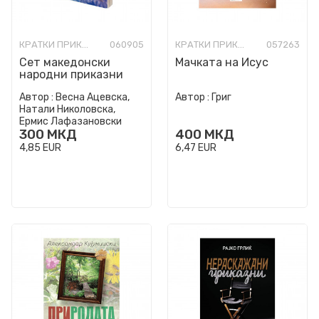
КРАТКИ ПРИКАЗНИ
060905
КРАТКИ ПРИКАЗНИ
057263
Сет македонски
Мачката на Исус
народни приказни
Автор :
Весна Ацевска,
Автор :
Григ
Натали Николовска,
Ермис Лафазановски
300
МКД
400
МКД
4,85
EUR
6,47
EUR