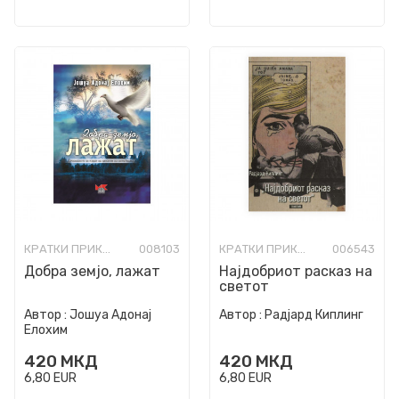
КРАТКИ ПРИКАЗНИ
008103
КРАТКИ ПРИКАЗНИ
006543
Добра земјо, лажат
Најдобриот расказ на
светот
Автор :
Јошуа Адонај
Автор :
Радјард Киплинг
Елохим
420
МКД
420
МКД
6,80
EUR
6,80
EUR