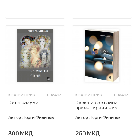
КРАТКИ ПРИКАЗНИ
006495
КРАТКИ ПРИКАЗНИ
006493
Силе разума
Свеќа и светлина :
ориентирани низ
лавиринтите на
Автор :
Ѓорѓи Филипов
Автор :
Ѓорѓи Филипов
секојдневието
300
МКД
250
МКД