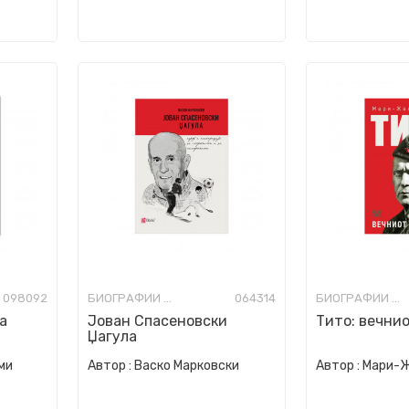
098092
БИОГРАФИИ И МЕМОАРИ
064314
БИОГРАФИИ И МЕМОАРИ
а
Јован Спасеновски
Тито: вечни
Џагула
ми
Автор :
Васко Марковски
Автор :
Мари-Ж