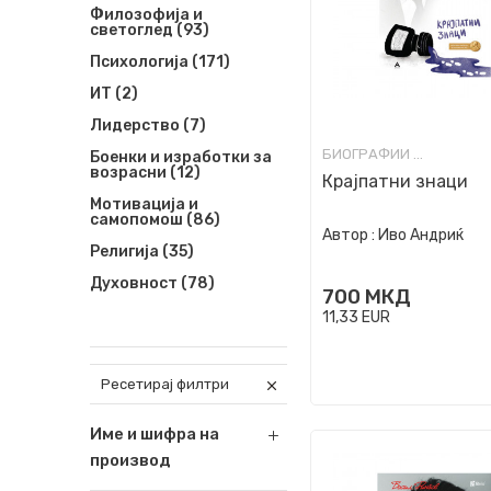
Филозофија и
светоглед
(93)
Психологија
(171)
ИТ
(2)
Лидерство
(7)
БИОГРАФИИ И МЕМОАРИ
Боенки и изработки за
возрасни
(12)
Крајпатни знаци
Мотивација и
самопомош
(86)
Автор :
Иво Андриќ
Религија
(35)
Духовност
(78)
700
МКД
11,33
EUR
Ресетирај филтри
Име и шифра на
производ