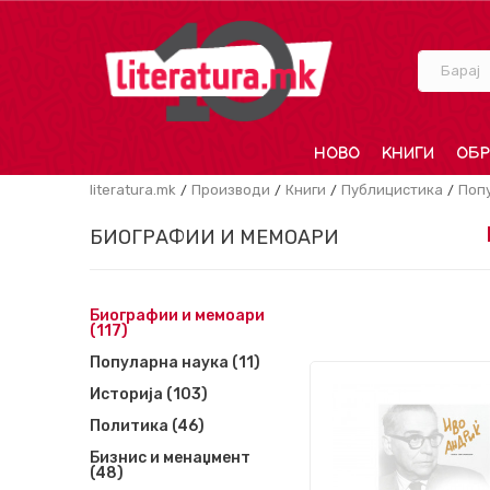
Барај
НОВО
КНИГИ
ОБР
literatura.mk
Производи
Книги
Публицистика
Поп
БИОГРАФИИ И МЕМОАРИ
Биографии и мемоари
(117)
Популарна наука
(11)
Историја
(103)
Политика
(46)
Бизнис и менаџмент
(48)