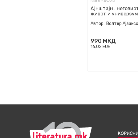
БИОГРАФИИ И МЕМОАРИ
Ајнштајн : неговио
живот и универзум
Автор :
Волтер Ајзакс
990
МКД
16,02
EUR
КОРИСНИ