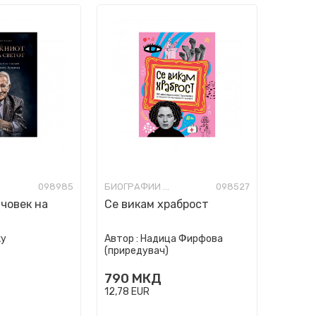
098985
БИОГРАФИИ И МЕМОАРИ
098527
човек на
Се викам храброст
ку
Автор :
Надица Фирфова
(приредувач)
790
МКД
12,78
EUR