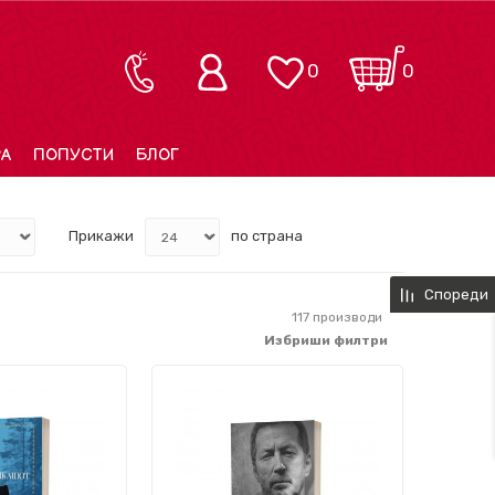
0
0
РА
ПОПУСТИ
БЛОГ
Прикажи
по страна
Спореди
117
производи
Избриши филтри