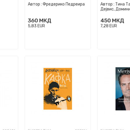
Автор :
Фредерико Педреира
Автор :
Тина Т
Дејвис, Домин
360
МКД
450
МКД
5,83
EUR
7,28
EUR