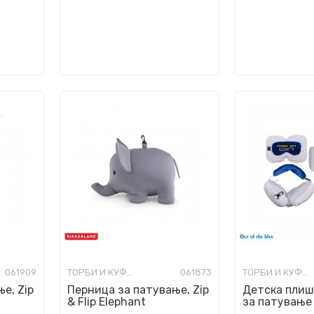
061909
ТОРБИ И КУФЕРИ ЗА ПАТУВАЊЕ
061873
ТОРБИ И КУФЕРИ ЗА ПАТУВАЊЕ
е, Zip
Перница за патување, Zip
Детска плиш
& Flip Elephant
за патување 
очи - Game O