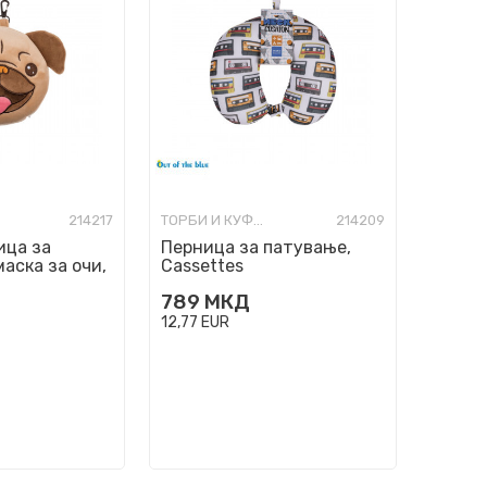
214217
ТОРБИ И КУФЕРИ ЗА ПАТУВАЊЕ
214209
ица за
Перница за патување,
аска за очи,
Cassettes
789
МКД
12,77
EUR