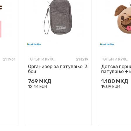
214961
ТОРБИ И КУФЕРИ ЗА ПАТУВАЊЕ
214219
ТОРБИ И КУФЕРИ ЗА ПАТУВАЊЕ
Организер за патување, 3
Детска перн
бои
патување + м
Mopps
769
МКД
1.180
МКД
12,44
EUR
19,09
EUR