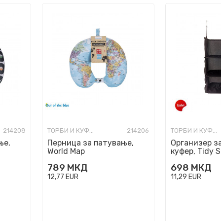
214208
ТОРБИ И КУФЕРИ ЗА ПАТУВАЊЕ
214206
ТОРБИ И КУФЕРИ ЗА ПАТУВАЊЕ
ње,
Перница за патување,
Организер за
World Map
куфер, Tidy 
789
МКД
698
МКД
12,77
EUR
11,29
EUR