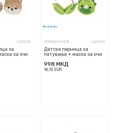
220920
ТОРБИ И КУФЕРИ ЗА ПАТУВАЊЕ
220919
ица за
Детска перница за
маска за очи
патување + маска за очи
'Dinosaur'
998
МКД
16,15
EUR