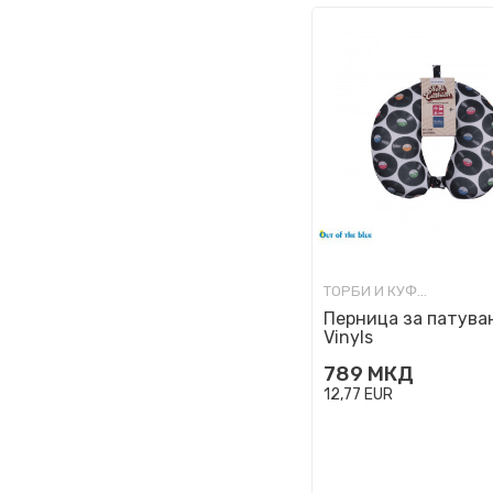
ТОРБИ И КУФЕРИ ЗА ПАТУВАЊЕ
Перница за патува
Vinyls
789
МКД
12,77
EUR