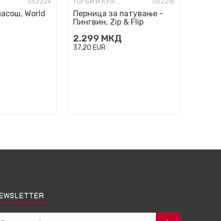
052224
ТОРБИ И КУФЕРИ ЗА ПАТУВАЊЕ
052216
асош, World
Перница за патување -
Пингвин, Zip & Flip
Penguin
2.299
МКД
37,20
EUR
EWSLETTER