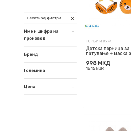
Ресетирај филтри
Име и шифра на
производ
ТОРБИ И КУФЕРИ ЗА ПАТУВАЊЕ
Детска перница за
патување + маска з
Бренд
'Tiger'
998
МКД
16,15
EUR
Големина
Цена