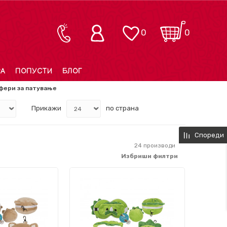
0
0
РА
ПОПУСТИ
БЛОГ
фери за патување
Прикажи
по страна
Спореди
24
производи
Избриши филтри