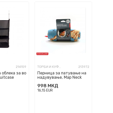
214159
ТОРБИ И КУФЕРИ ЗА ПАТУВАЊЕ
213972
 облека за во
Перница за патување на
Suitcase
надувување, Map Neck
Pillow
998
МКД
16,15
EUR