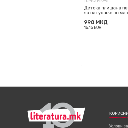
ТОРБИ И КУФЕРИ ЗА ПАТУВАЊЕ
Детска плишана п
за патување со мас
очи - Маче
998
МКД
16,15
EUR
КОРИСНИ
Услови з