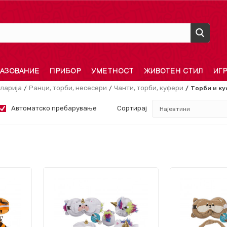
АЗОВАНИЕ
ПРИБОР
УМЕТНОСТ
ЖИВОТЕН СТИЛ
ИГ
ларија
Ранци, торби, несесери
Чанти, торби, куфери
Торби и ку
Автоматско пребарување
Сортирај