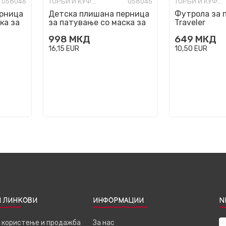
058046
ТОРБИ И КУФЕРИ ЗА ПАТУВАЊЕ
058045
ТОРБИ И КУФЕРИ ЗА ПАТУВАЊЕ
ерница
Детска плишана перница
Футрола за п
ка за
за патување со маска за
Traveler
очи - Пингвин
998
МКД
649
МКД
16,15
EUR
10,50
EUR
 ЛИНКОВИ
ИНФОРМАЦИИ
N
а користење и продажба
За нас