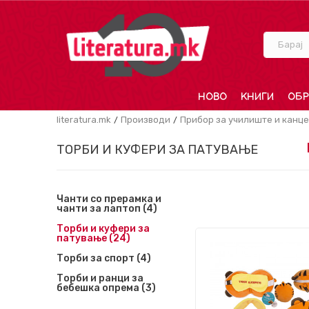
Барај
НОВО
КНИГИ
ОБР
literatura.mk
Производи
Прибор за училиште и канце
ТОРБИ И КУФЕРИ ЗА ПАТУВАЊЕ
Чанти со прерамка и
чанти за лаптоп
(4)
Торби и куфери за
патување
(24)
Торби за спорт
(4)
Торби и ранци за
бебешка опрема
(3)