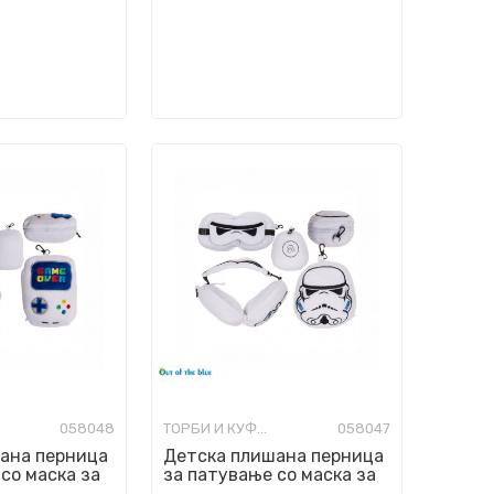
058048
ТОРБИ И КУФЕРИ ЗА ПАТУВАЊЕ
058047
ана перница
Детска плишана перница
со маска за
за патување со маска за
ver
очи - Stormtrooper