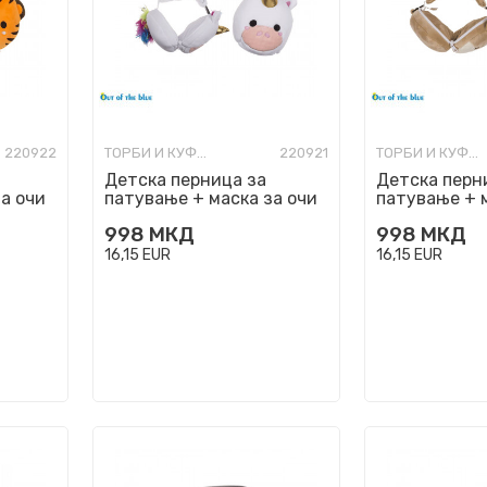
220922
ТОРБИ И КУФЕРИ ЗА ПАТУВАЊЕ
220921
ТОРБИ И КУФЕРИ ЗА ПАТУВАЊЕ
Детска перница за
Детска перн
а очи
патување + маска за очи
патување + 
'Unicorn'
'Shiba Inu'
998
МКД
998
МКД
16,15
EUR
16,15
EUR