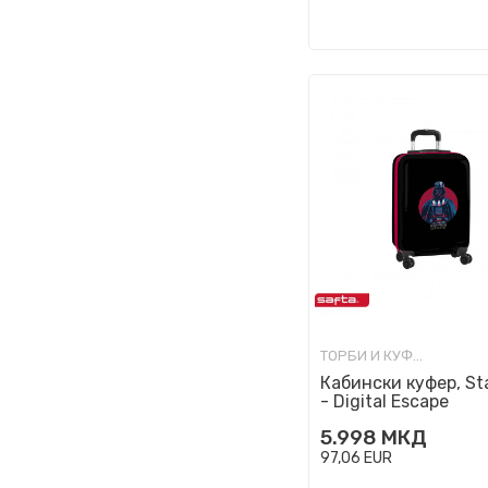
ТОРБИ И КУФЕРИ ЗА ПАТУВАЊЕ
Кабински куфер, St
- Digital Escape
5.998
МКД
97,06
EUR