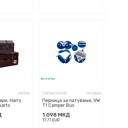
210914
ТОРБИ И КУФЕРИ ЗА ПАТУВАЊЕ
093884
ери, Harry
Перница за патување, VW
warts
T1 Camper Bus
Д
1.098
МКД
17,77
EUR