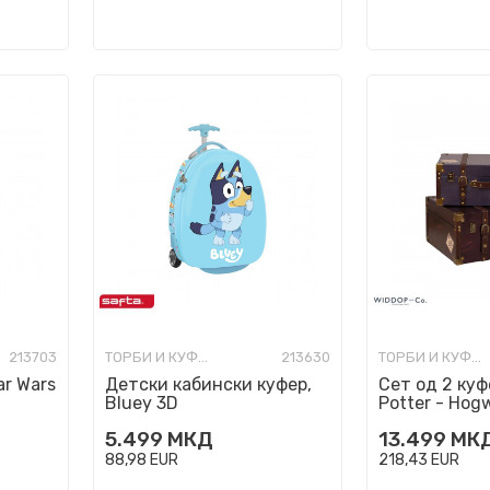
213703
ТОРБИ И КУФЕРИ ЗА ПАТУВАЊЕ
213630
ТОРБИ И КУФЕРИ ЗА ПАТУВАЊЕ
ar Wars
Детски кабински куфер,
Сет од 2 куф
Bluey 3D
Potter - Hog
Suitcase
5.499
МКД
13.499
МК
88,98
EUR
218,43
EUR