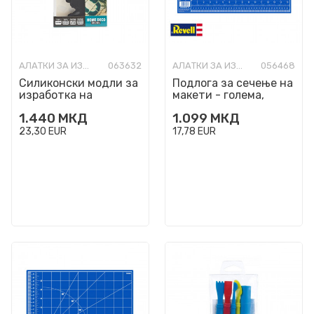
АЛАТКИ ЗА ИЗРАБОТКА
063632
АЛАТКИ ЗА ИЗРАБОТКА
056468
Силиконски модли за
Подлога за сечење на
изработка на
макети - голема,
подметачи -
450mm x 300mm
1.440
МКД
1.099
МКД
сложувалка, Gedeo, 37
x 25 cm, 1...
23,30
EUR
17,78
EUR