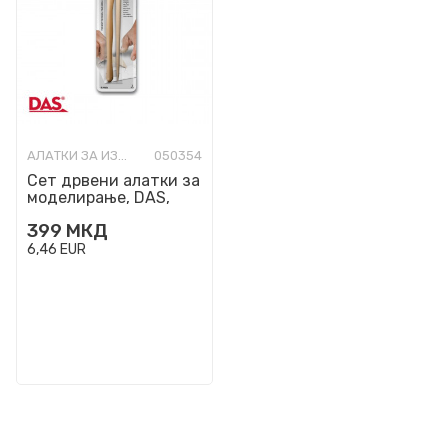
АЛАТКИ ЗА ИЗРАБОТКА
050354
Сет дрвени алатки за
моделирање, DAS,
Modelling Tools, 1/2
399
МКД
6,46
EUR