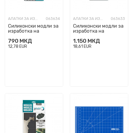
АЛАТКИ ЗА ИЗРАБОТКА
063634
АЛАТКИ ЗА ИЗРАБОТКА
063633
Силиконски модли за
Силиконски модли за
изработка на
изработка на
подметачи -
подметачи - геоди,
790
МКД
1.150
МКД
шестоаголни, Gedeo,
Gedeo, 13 x 13 cm, 1/4
12 x 12 cm, ...
12,78
EUR
18,61
EUR