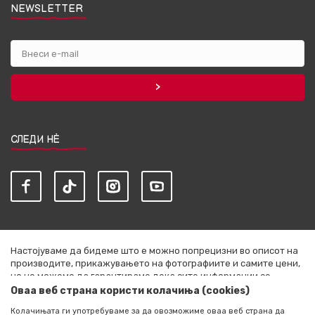
NEWSLETTER
СЛЕДИ НЀ
Настојуваме да бидеме што е можно попрецизни во описот на
производите, прикажувањето на фотографиите и самите цени,
но не можеме да гарантираме дека сите информации се
комплетни и без грешки. Сите артикли прикажани на сајтот се
Оваа веб страна користи колачиња (cookies)
дел од нашата понуда и не се подразбира дека се достапни во
Колачињата ги употребуваме за да овозможиме оваа веб страна да
секој момент. Расположливоста на производите можете да ја