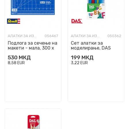
АЛАТКИ ЗА ИЗРАБОТКА
056467
АЛАТКИ ЗА ИЗРАБОТКА
050362
Подлога за сечење на
Сет алатки за
макети - мала, 300 x
моделирање, DAS
220 mm
Junior, 1/5
530
МКД
199
МКД
8,58
EUR
3,22
EUR