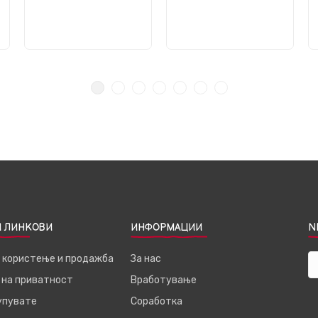
 ЛИНКОВИ
ИНФОРМАЦИИ
N
а користење и продажба
За нас
 на приватност
Вработување
купувате
Соработка