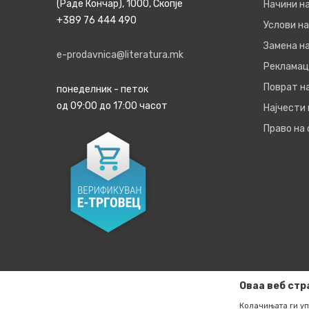
(Раде Кончар), 1000, Скопје
Начини н
+389 76 444 490
Услови на
Замена на
e-prodavnica@literatura.mk
Рекламац
Поврат н
понеделник - петок
од 09:00 до 17:00 часот
Најчести
Право на
Оваа веб стр
Колачињата ги уп