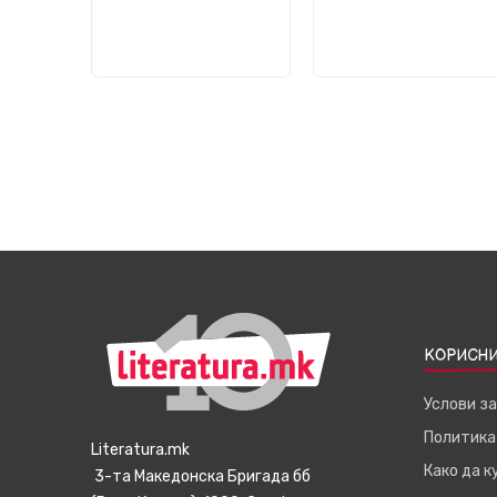
КОРИСНИ
Услови з
Политика
Literatura.mk
Како да 
3-та Македонска Бригада бб