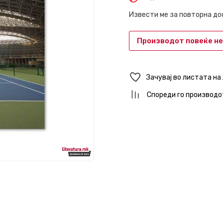
Извести ме за повторна д
Производот повеќе не
Зачувај во листата на
Спореди го производо