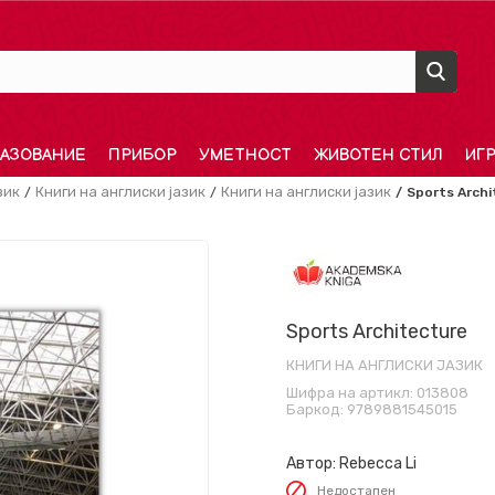
АЗОВАНИЕ
ПРИБОР
УМЕТНОСТ
ЖИВОТЕН СТИЛ
ИГ
зик
Книги на англиски јазик
Книги на англиски јазик
Sports Arch
Sports Architecture
КНИГИ НА АНГЛИСКИ ЈАЗИК
Шифра на артикл:
013808
Баркод:
9789881545015
Автор:
Rebecca Li
Недостапен