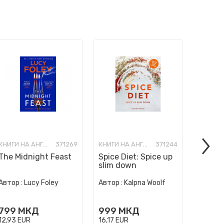
КНИГИ НА АНГЛИСКИ ЈАЗИК
371269
КНИГИ НА АНГЛИСКИ ЈАЗИК
371244
The Midnight Feast
Spice Diet: Spice up
How to
slim down
Human 
Автор :
Автор :
Lucy Foley
Автор :
Kalpna Woolf
Wurzba
999
799
МКД
999
МКД
16,17
E
12,93
EUR
16,17
EUR