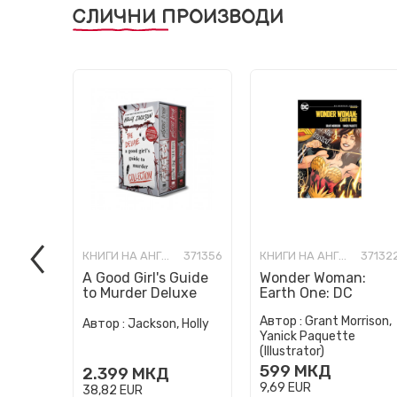
СЛИЧНИ ПРОИЗВОДИ
КНИГИ НА АНГЛИСКИ ЈАЗИК
371356
КНИГИ НА АНГЛИСКИ ЈАЗИК
37132
A Good Girl's Guide
Wonder Woman:
to Murder Deluxe
Earth One: DC
Paperback Boxed
Compact Comics
Автор :
Grant Morrison,
Set: Special Deluxe
Edition
Автор :
Jackson, Holly
Yanick Paquette
Edition...
(Illustrator)
599
МКД
2.399
МКД
9,69
EUR
38,82
EUR