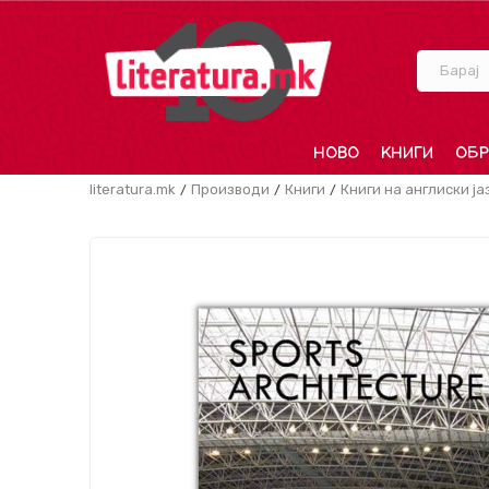
Барај
НОВО
КНИГИ
ОБР
literatura.mk
Производи
Книги
Книги на англиски ја