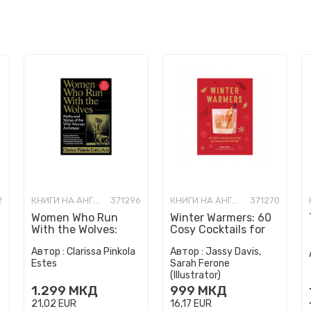
2
КНИГИ НА АНГЛИСКИ ЈАЗИК
371296
КНИГИ НА АНГЛИСКИ ЈАЗИК
371270
Women Who Run
Winter Warmers: 60
With the Wolves:
Cosy Cocktails for
Myths and Stories of
Autumn and Winter
Автор :
Clarissa Pinkola
Автор :
Jassy Davis,
the Wild Woman
Estes
Sarah Ferone
Archetype
(Illustrator)
1.299
МКД
999
МКД
21,02
EUR
16,17
EUR