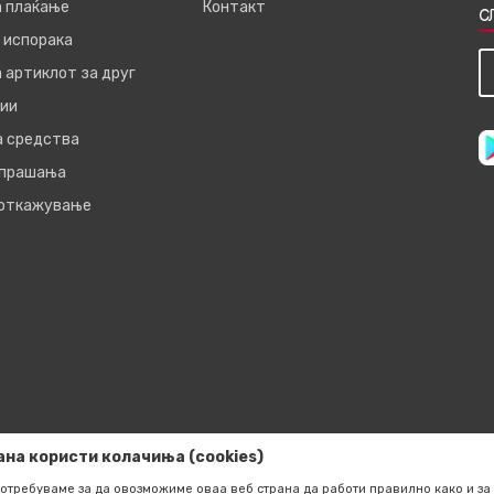
а плаќање
Контакт
С
 испорака
 артиклот за друг
ии
а средства
 прашања
 откажување
ана користи колачиња (cookies)
отребуваме за да овозможиме оваа веб страна да работи правилно како и за 