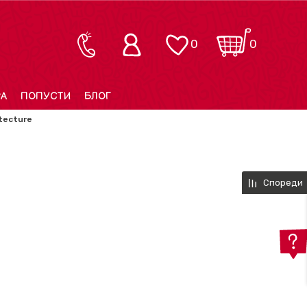
0
0
РА
ПОПУСТИ
БЛОГ
itecture
Спореди