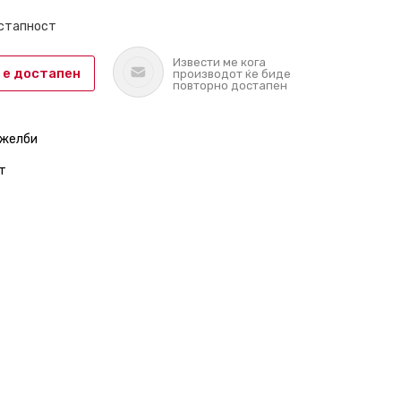
остапност
Извести ме кога
 е достапен
производот ќе биде
повторно достапен
 желби
т