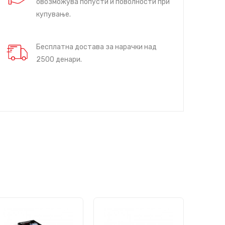
овозможува попусти и поволности при
купување.
Бесплатна достава за нарачки над
2500 денари.