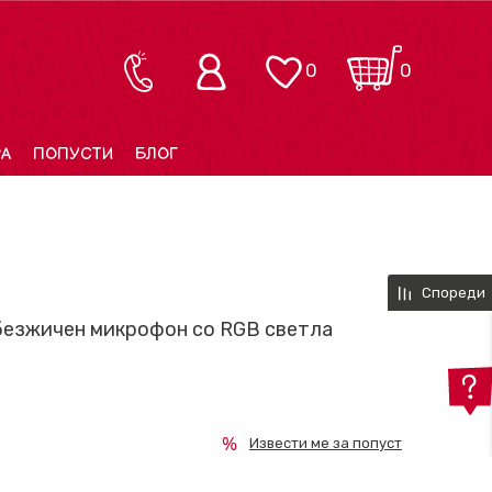
0
0
РА
ПОПУСТИ
БЛОГ
Спореди
безжичен микрофон со RGB светла
Извести ме за попуст