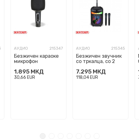
3
АУДИО
215347
АУДИО
215345
Безжичен караоке
Безжичен звучник
микрофон
со тркалца, со 2
микрофони и RGB
1.895
МКД
7.295
МКД
светла, 82cm
30,66
EUR
118,04
EUR