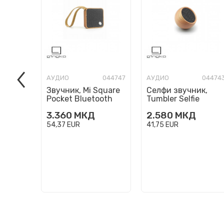
АУДИО
044747
АУДИО
04474
Звучник, Mi Square
Селфи звучник,
Pocket Bluetooth
Tumbler Selfie
Speaker, дрво -
Bluetooth Speaker,
3.360
МКД
2.580
МКД
цреша
дрво - цреша
54,37
EUR
41,75
EUR