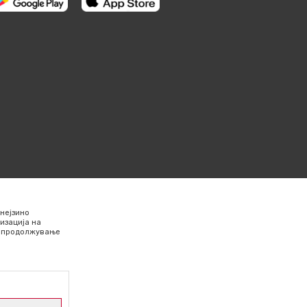
нејзино
изација на
Со продолжување