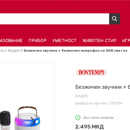
АЗОВАНИЕ
ПРИБОР
УМЕТНОСТ
ЖИВОТЕН СТИЛ
ИГ
ка
Аудио
Безжичен звучник + безжичен микрофон со RGB светла
Безжичен звучник + 
АУДИО
Шифра на артикл:
215334
Достапно веднаш
2.495
МКД