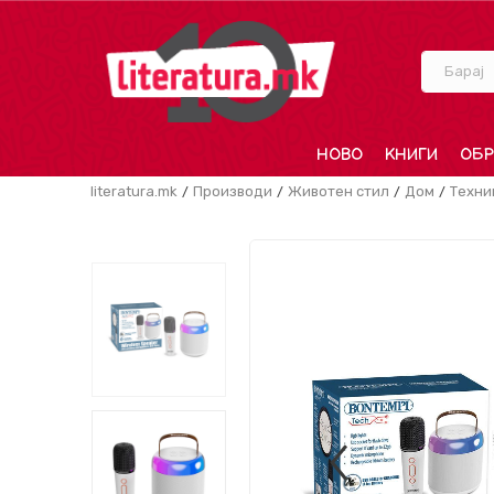
Барај
НОВО
КНИГИ
ОБР
literatura.mk
Производи
Животен стил
Дом
Техни