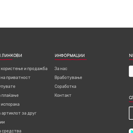
 ЛИНКОВИ
ИНФОРМАЦИИ
N
а користење и продажба
За нас
 на приватност
Вработување
купувате
Соработка
а плаќање
Контакт
С
 испорака
 артиклот за друг
ии
а средства