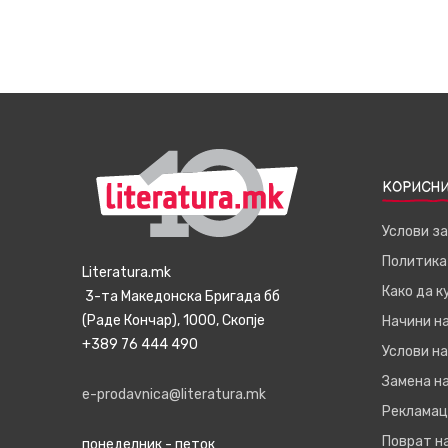
КОРИСНИ
Услови з
Политика
Literatura.mk
Како да 
3-та Македонска Бригада бб
(Раде Кончар), 1000, Скопје
Начини н
+389 76 444 490
Услови на
Замена на
e-prodavnica@literatura.mk
Рекламац
Поврат н
понеделник - петок