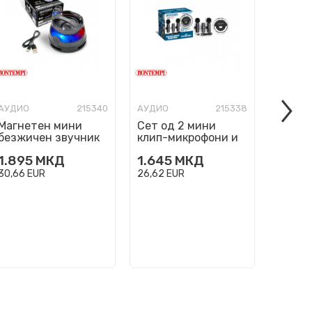
АУДИО
215340
АУДИО
215338
АУДИО
Магнетен мини
Сет од 2 мини
Звучн
безжичен звучник
клип-микрофони и
SONUS
со RGB светла
селфи светло
1.895
МКД
1.645
МКД
99.9
30,66
EUR
26,62
EUR
1.618,11
120.00