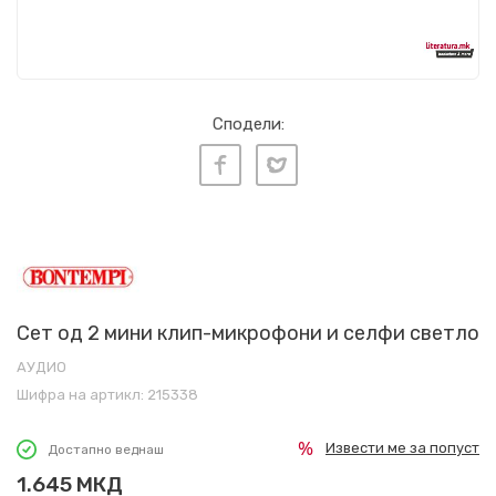
Сподели:
Сет од 2 мини клип-микрофони и селфи светло
АУДИО
Шифра на артикл:
215338
Извести ме за попуст
Достапно веднаш
1.645
МКД