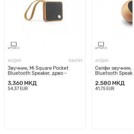
АУДИО
044747
АУДИО
Звучник, Mi Square Pocket
Селфи звучник, T
Bluetooth Speaker, дрво -
Bluetooth Speake
цреша
цреша
3.360
МКД
2.580
МКД
54,37
EUR
41,75
EUR