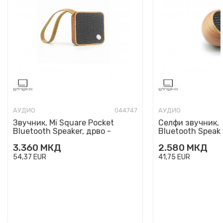
АУДИО
044747
АУДИО
Звучник, Mi Square Pocket
Селфи звучник, T
Bluetooth Speaker, дрво -
Bluetooth Speake
цреша
цреша
3.360
МКД
2.580
МКД
54,37
EUR
41,75
EUR