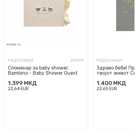
РАДОСНИЦИ
210909
РАДОСНИЦИ
Споменар за baby shower,
Здраво бебе! Пр
Bambino - Baby Shower Guest
твојот живот Си
Book
1.399
МКД
1.400
МКД
22,64
EUR
22,65
EUR