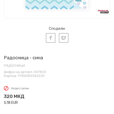
Сподели:
Радосница - сина
РАДОСНИЦИ
Шифра на артикл:
007833
Баркод:
9786082042220
Недостапен
320
МКД
5,18
EUR