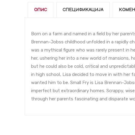
ОПИС
СПЕЦИФИКАЦИЈА
КОМЕН
Born on a farm and named in a field by her parent
Brennan-Jobss childhood unfolded in a rapidly ch
was a mythical figure who was rarely present in her
her, ushering her into a new world of mansions, ho
but he could also be cold, critical and unpredicta
in high school, Lisa decided to move in with her
wanted him to be. Small Fry is Lisa Brennan-Job
imperfect but extraordinary homes. Scrappy, wise
through her parents fascinating and disparate wo