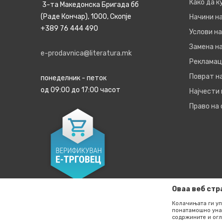
Како да 
3-та Македонска Бригада бб
(Раде Кончар), 1000, Скопје
Начини н
+389 76 444 490
Услови на
Замена на
e-prodavnica@literatura.mk
Рекламац
Поврат н
понеделник - петок
од 09:00 до 17:00 часот
Најчести
Право на
Оваа веб стр
Колачињата ги уп
понатамошно уна
содржините и огл