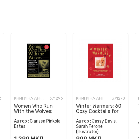
2
КНИГИ НА АНГЛИСКИ ЈАЗИК
371296
КНИГИ НА АНГЛИСКИ ЈАЗИК
371270
Women Who Run
Winter Warmers: 60
With the Wolves:
Cosy Cocktails for
Myths and Stories of
Autumn and Winter
Автор :
Clarissa Pinkola
Автор :
Jassy Davis,
the Wild Woman
Estes
Sarah Ferone
Archetype
(Illustrator)
1.299
МКД
999
МКД