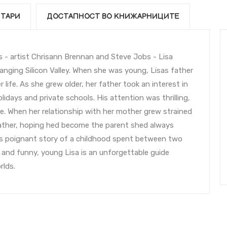
ТАРИ
ДОСТАПНОСТ ВО КНИЖАРНИЦИТЕ
s - artist Chrisann Brennan and Steve Jobs - Lisa
anging Silicon Valley. When she was young, Lisas father
 life. As she grew older, her father took an interest in
lidays and private schools. His attention was thrilling,
ble. When her relationship with her mother grew strained
 father, hoping hed become the parent shed always
ss poignant story of a childhood spent between two
 and funny, young Lisa is an unforgettable guide
rlds.