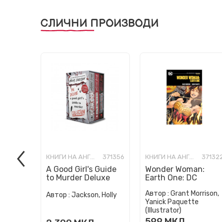
СЛИЧНИ ПРОИЗВОДИ
КНИГИ НА АНГЛИСКИ ЈАЗИК
371356
КНИГИ НА АНГЛИСКИ ЈАЗИК
37132
A Good Girl's Guide
Wonder Woman:
to Murder Deluxe
Earth One: DC
Paperback Boxed
Compact Comics
Автор :
Grant Morrison,
Set: Special Deluxe
Edition
Автор :
Jackson, Holly
Yanick Paquette
Edition...
(Illustrator)
599
МКД