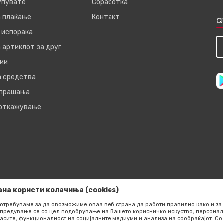
купувате
Соработка
а плаќање
Контакт
С
 испорака
 артиклот за друг
ии
а средства
 прашања
 откажување
ана користи колачиња (cookies)
отребуваме за да овозможиме оваа веб страна да работи правилно како и за 
предување се со цел подобрување на Вашето корисничко искуство, персонал
асите, функционалност на социјалните медиуми и анализа на сообраќајот. 