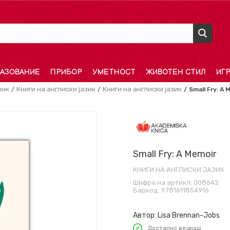
АЗОВАНИЕ
ПРИБОР
УМЕТНОСТ
ЖИВОТЕН СТИЛ
ИГ
зик
Книги на англиски јазик
Книги на англиски јазик
Small Fry: A 
Small Fry: A Memoir
КНИГИ НА АНГЛИСКИ ЈАЗИК
Шифра на артикл:
008642
Баркод:
9781611854916
Автор:
Lisa Brennan-Jobs
Достапно веднаш