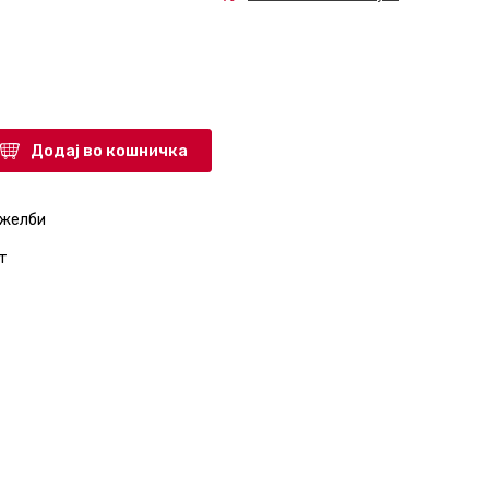
Додај во кошничка
 желби
т