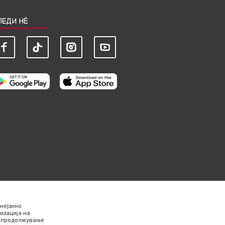
ЛЕДИ НЀ
нејзино
изација на
Со продолжување