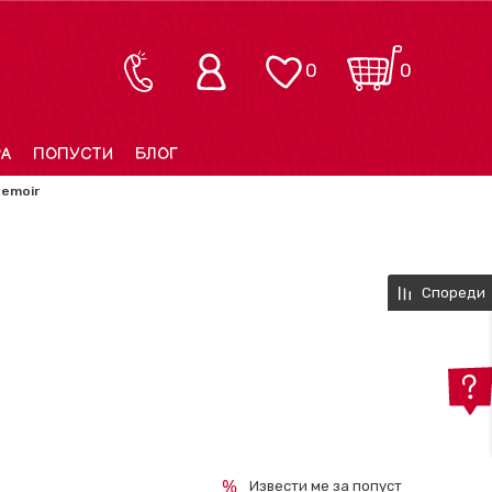
0
0
РА
ПОПУСТИ
БЛОГ
Memoir
Спореди
Извести ме за попуст