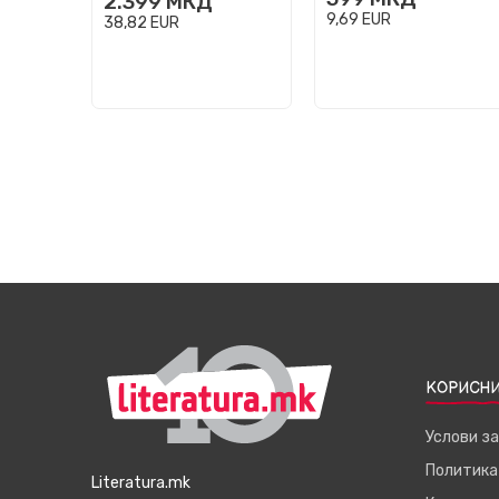
2.399
МКД
9,69
EUR
38,82
EUR
КОРИСНИ
Услови з
Политика
Literatura.mk