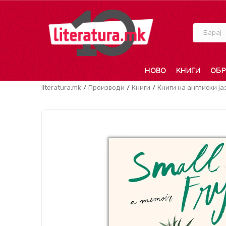
Барај
НОВО
КНИГИ
ОБР
literatura.mk
Производи
Книги
Книги на англиски ја