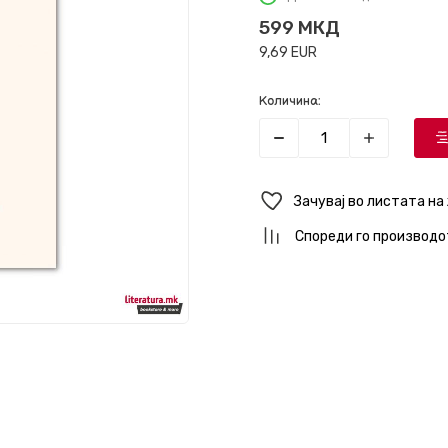
599
МКД
9,69
EUR
Количина:
Зачувај во листата на
Спореди го производо