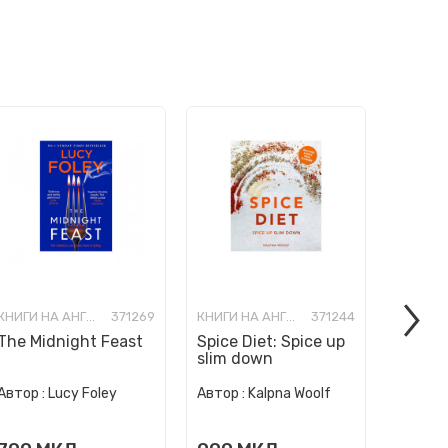
КНИГИ НА АНГЛИСКИ ЈАЗИК
371269
КНИГИ НА АНГЛИСКИ ЈАЗИК
371244
The Midnight Feast
Spice Diet: Spice up
How to
slim down
Human 
Автор :
Автор :
Lucy Foley
Автор :
Kalpna Woolf
Wurzba
999