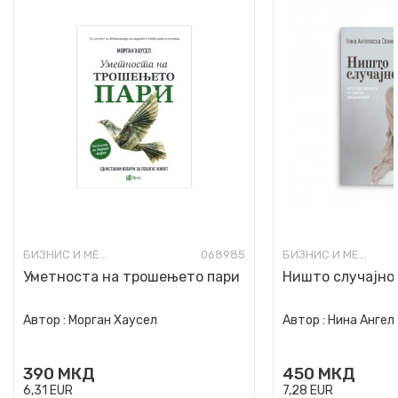
БИЗНИС И МЕНАЏМЕНТ
068985
БИЗНИС И МЕНАЏМЕНТ
Уметноста на трошењето пари
Ништо случајно
Автор :
Морган Хаусел
Автор :
Нина Ангел
390
МКД
450
МКД
6,31
EUR
7,28
EUR