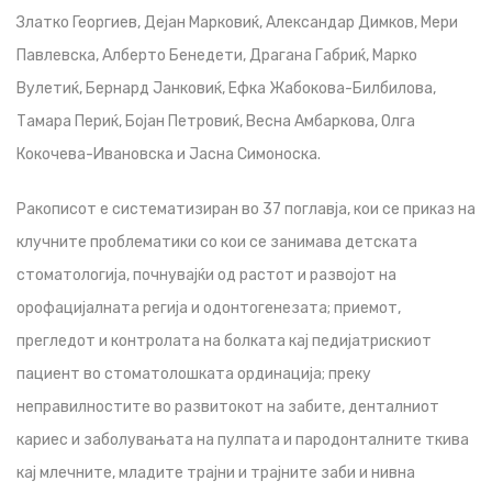
Златко Георгиев, Дејан Марковиќ, Александар Димков, Мери
Павлевска, Алберто Бенедети, Драгана Габриќ, Марко
Вулетиќ, Бернард Јанковиќ, Ефка Жабокова-Билбилова,
Тамара Периќ, Бојан Петровиќ, Весна Амбаркова, Олга
Кокочева-Ивановска и Јасна Симоноска.
Ракописот е систематизиран во 37 поглавја, кои се приказ на
клучните проблематики со кои се занимава детската
стоматологија, почнувајќи од растот и развојот на
орофацијалната регија и одонтогенезата; приемот,
прегледот и контролата на болката кај педијатрискиот
пациент во стоматолошката ординација; преку
неправилностите во развитокот на забите, денталниот
кариес и заболувањата на пулпата и пародонталните ткива
кај млечните, младите трајни и трајните заби и нивна