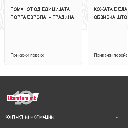
РОМАНОТ ОД ЕДИЦИЈАТА
КОЖАТА Е ЕЛ
ПОРТА ЕВРОПА – ГРАДИНА
ОБВИВКА ШТО
ОД СТАКЛО ОД ТАТЈАНА
ЦЕЛОТО ТЕЛО
ЦИБУЉАК ЌЕ БИДЕ
РАСМУСЕН Е Р
ПРОМОВИРАН ОНЛАЈН
БОЛКАТА, ЉУБ
СРАМОТ
Прикажи повеќе
Прикажи повеќе
КОНТАКТ ИНФОРМАЦИИ: