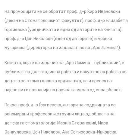
На промоцијата ќе се обратат проф. д-р Ќиро Ивановски
(декан на Стоматолошкиот факултет), проф. д-р Елизабета
Ѓоргиевска (уредничката и една од авторите на книгата),
проф. д-р Џон Николсон (еден од авторите) и Бранка
Бугариска (директорка на издаваштво во „Арс Ламина“).
Книгата, која е во издание на „Арс Ламина – публикации“, е
сублимат на долгогодишна работа и искуство во работа со
децата во стоматолошка ординација, но и пресек на
најсвежите сознанија во научната мисла од оваа област.
Покрај проф. д-р Ѓоргиевска, автори на содржината се
реномирани професори и стручни лица од областа на
детската стоматологија: Марија Стевановиќ, Мира
Јанкуловска, Џон Николсон, Ана Сотировска-Ивковска,