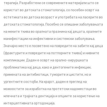
терапија. Разработени се современите материјали што се
користат во детската стоматологија, со посебен осврт на
естетиката во детска возраст и употребата на ласерите во
детската стоматологија. Посебно се опишани заболувањата
на меките ткива во оралната празнина кај децата, оралните
манифестации на инфективни и системски заболувања.
Значајно место е посветено на повредите на забите кај деца
(фрактурите и повредите на потпорните ткива) и нивните
компликации. Даден е осврт на орално-хируршката
проблематика кај деца, како и дентогените инфекции,
примената на антибиотици, туморите и цистите, но и
ургентните состојби. На крајот, даден е преглед на
можностите за изработка на протетски надоместоци во
млечната и трајната дентиција и опциите за користење на
интерцептивната ортодонција.