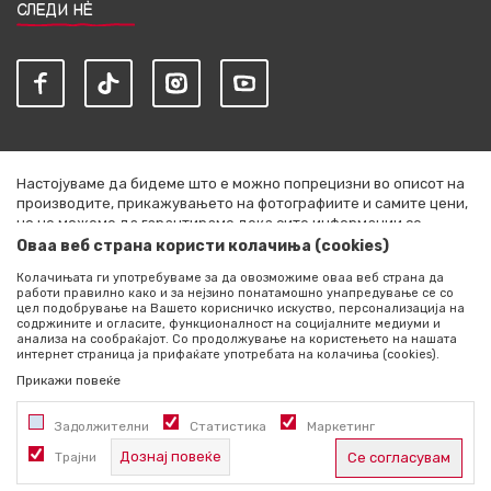
СЛЕДИ НЀ
Настојуваме да бидеме што е можно попрецизни во описот на
производите, прикажувањето на фотографиите и самите цени,
но не можеме да гарантираме дека сите информации се
комплетни и без грешки. Сите артикли прикажани на сајтот се
Оваа веб страна користи колачиња (cookies)
дел од нашата понуда и не се подразбира дека се достапни во
Колачињата ги употребуваме за да овозможиме оваа веб страна да
секој момент. Расположливоста на производите можете да ја
работи правилно како и за нејзино понатамошно унапредување се со
проверите со повик на +389 76 444 490
цел подобрување на Вашето корисничко искуство, персонализација на
содржините и огласите, функционалност на социјалните медиуми и
©2026
literatura.mk
, Изработено од
NB SOFT
. Сите права
анализа на сообраќајот. Со продолжување на користењето на нашата
интернет страница ја прифаќате употребата на колачиња (cookies).
задржани.
Прикажи повеќе
Задолжителни
Статистика
Маркетинг
Дознај повеќе
Трајни
Се согласувам