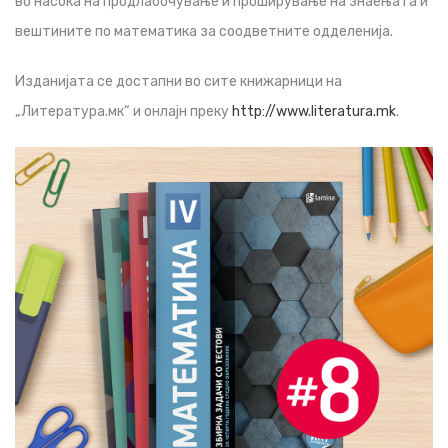
во насока на продлабочување и проширување на знаењата и
вештините по математика за соодветните одделенија.
Изданијата се достапни во сите книжарници на
„Литература.мк“ и онлајн преку
http://www.literatura.mk
.