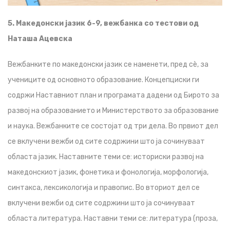
5. Македонски јазик 6-9, вежбанка со тестови од
Наташа Ацевска
Вежбанките по македонски јазик се наменети, пред сè, за
учениците од основното образование. Концепциски ги
содржи Наставниот план и програмата дадени од Бирото за
развој на образованието и Министерството за образование
и наука. Вежбанките се состојат од три дела. Во првиот дел
се вклучени вежби од сите содржини што ја сочинуваат
областа јазик. Наставните теми се: историски развој на
македонскиот јазик, фонетика и фонологија, морфологија,
синтакса, лексикологија и правопис. Во вториот дел се
вклучени вежби од сите содржини што ја сочинуваат
областа литература. Наставни теми се: литература (проза,