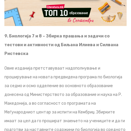
9. Биологија 7 и 8 – Збирка прашања и задачи со
тестови и активности од Биљана Илиева и Силвана
Ристевска
Овие изданија претставуваат надополнување и
проширување на новата предвидена програма по биологија
за седмо и осмо одделение во основното образование
донесена од Министерството за образование и наука на Р.
Македонија, а во согласност со програмата на
Меѓународниот центар за испити на Кембриџ. Збирките
имаат за цел да го прошират знаењето на учениците и да ги
подготви за наставните содржини по биологија во средното