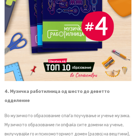
4. Музичка работилница од шесто до деветто
одделение
Во музичкото образование спаѓа поучување и учење музика.
Музичкото образование ги опфаќа сите домени на учење,
вклучувајќи го и психомоторниот домен (развој на вештини),