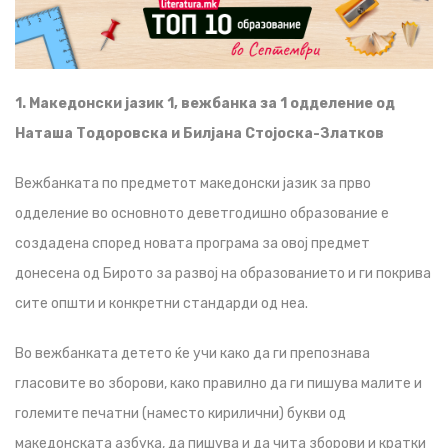
1. Македонски јазик 1, вежбанка за 1 одделение од
Наташа Тодоровска и Билјана Стојоска-Златков
Вежбанката по предметот македонски јазик за прво
одделение во основното деветгодишно образование е
создадена според новата програма за овој предмет
донесена од Бирото за развој на образованието и ги покрива
сите општи и конкретни стандарди од неа.
Во вежбанката детето ќе учи како да ги препознава
гласовите во зборови, како правилно да ги пишува малите и
големите печатни (наместо кирилични) букви од
македонската азбука, да пишува и да чита зборови и кратки