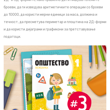
броеви, да ги изведува аритметичките операции со броеви
до 10000, да користи мерни единици за маса, должина и
течност, да пресметува периметар и плоштина на 2Д-форми
и да користи дијаграми и графикони за претставување
податоци.