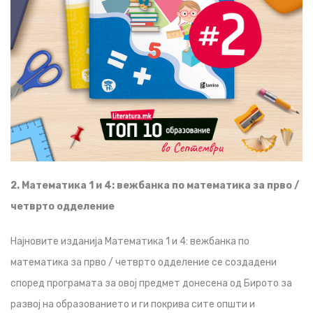
2. Математика 1 и 4: вежбанка по математика за прво /
четврто одделение
Најновите изданија Математика 1 и 4: вежбанка по
математика за прво / четврто одделение се создадени
според програмата за овој предмет донесена од Бирото за
развој на образованието и ги покрива сите општи и