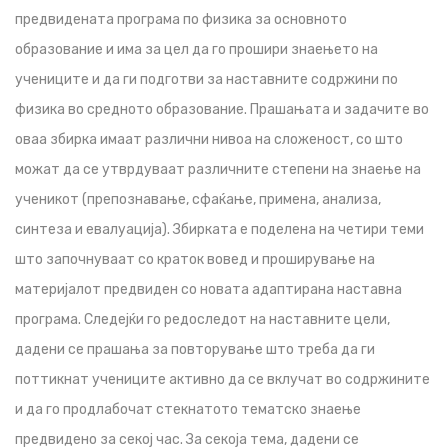
предвидената програма по физика за основното
образование и има за цел да го прошири знаењето на
учениците и да ги подготви за наставните содржини по
физика во средното образование. Прашањата и задачите во
оваа збирка имаат различни нивоа на сложеност, со што
можат да се утврдуваат различните степени на знаење на
ученикот (препознавање, сфаќање, примена, анализа,
синтеза и евалуација). Збирката е поделена на четири теми
што започнуваат со краток вовед и проширување на
материјалот предвиден со новата адаптирана наставна
програма. Следејќи го редоследот на наставните цели,
дадени се прашања за повторување што треба да ги
поттикнат учениците активно да се вклучат во содржините
и да го продлабочат стекнатото тематско знаење
предвидено за секој час. За секоја тема, дадени се