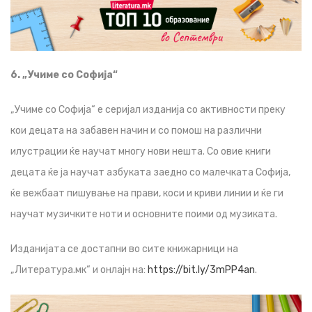
6. „Учиме со Софија“
„Учиме со Софија“ е серијал изданија со активности преку
кои децата на забавен начин и со помош на различни
илустрации ќе научат многу нови нешта. Со овие книги
децата ќе ја научат азбуката заедно со малечката Софија,
ќе вежбаат пишување на прави, коси и криви линии и ќе ги
научат музичките ноти и основните поими од музиката.
Изданијата се достапни во сите книжарници на
„Литература.мк“ и онлајн на:
https://bit.ly/3mPP4an
.