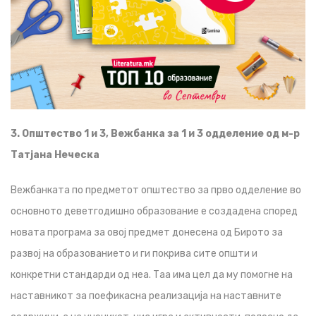
3. Општество 1 и 3, Вежбанка за 1 и 3 одделение од м-р
Татјана Неческа
Вежбанката по предметот општество за прво одделение во
основното деветгодишно образование е создадена според
новата програма за овој предмет донесена од Бирото за
развој на образованието и ги покрива сите општи и
конкретни стандарди од неа. Таа има цел да му помогне на
наставникот за поефикасна реализација на наставните