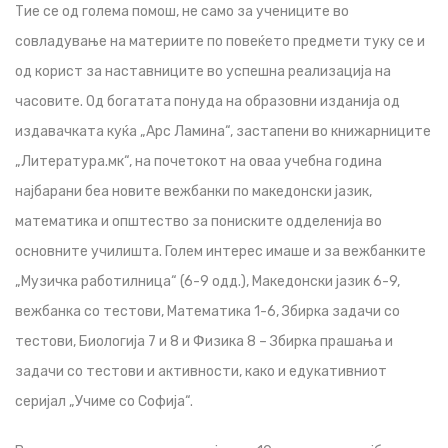
Тие се од голема помош, не само за учениците во
совладување на материите по повеќето предмети туку се и
од корист за наставниците во успешна реализација на
часовите. Од богатата понуда на образовни изданија од
издавачката куќа „Арс Ламина“, застапени во книжарниците
„Литература.мк“, на почетокот на оваа учебна година
најбарани беа новите вежбанки по македонски јазик,
математика и општество за пониските одделенија во
основните училишта. Голем интерес имаше и за вежбанките
„Музичка работилница“ (6-9 одд.), Македонски јазик 6-9,
вежбанка со тестови, Математика 1-6, Збирка задачи со
тестови, Биологија 7 и 8 и Физика 8 – Збирка прашања и
задачи со тестови и активности, како и едукативниот
серијал „Учиме со Софија“.