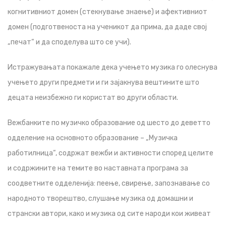
когнитивниот домен (стекнување знаење) и афективниот
домен (подготвеноста на ученикот да прима, да даде свој
„печат“ и да споделува што се учи).
Истражувањата покажале дека учењето музика го олеснува
учењето други предмети и ги зајакнува вештините што
децата неизбежно ги користат во други области.
Вежбанките по музичко образование од шесто до деветто
одделение на основното образование – „Музичка
работилница“, содржат вежби и активности според целите
и содржините на темите во наставната програма за
соодветните одделенија: пеење, свирење, запознавање со
народното творештво, слушање музика од домашни и
странски автори, како и музика од сите народи кои живеат