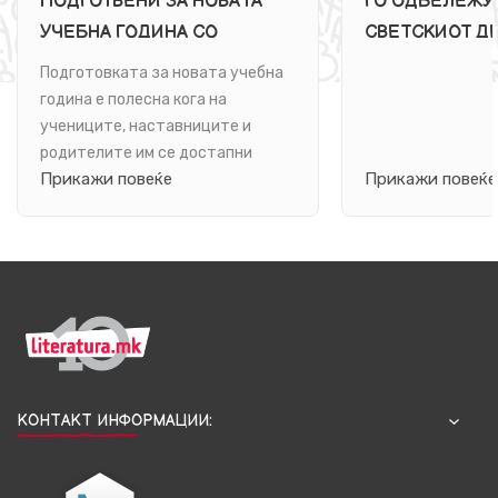
ПОДГОТВЕНИ ЗА НОВАТА
ГО ОДБЕЛЕЖУ
УЧЕБНА ГОДИНА СО
СВЕТСКИОТ ДЕ
ВЕЖБАНКИ И ЗБИРКИ ОД
НАСТАВНИЦИТ
Подготовката за новата учебна
„АРС ЛАМИНА“
ИЗДАНИJА ОД 
година е полесна кога на
ЛАМИНА“
учениците, наставниците и
родителите им се достапни
Прикажи повеќе
Прикажи повеќе
квалитетни и практични
материјали за работа.
КОНТАКТ ИНФОРМАЦИИ: