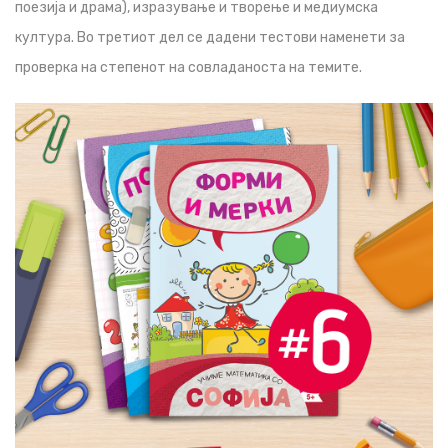
поезија и драма), изразување и творење и медиумска
култура. Во третиот дел се дадени тестови наменети за
проверка на степенот на совладаноста на темите.