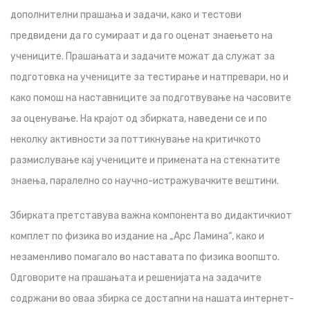
дополнителни прашања и задачи, како и тестови
предвидени да го сумираат и да го оценат знаењето на
учениците. Прашањата и задачите можат да служат за
подготовка на учениците за тестирање и натпревари, но и
како помош на наставниците за подготвување на часовите
за оценување. На крајот од збирката, наведени се и по
неколку активности за поттикнување на критичкото
размислување кај учениците и примената на стекнатите
знаења, паралелно со научно-истражувачките вештини.
Збирката претставува важна компонента во дидактичкиот
комплет по физика во издание на „Арс Ламина“, како и
незаменливо помагало во наставата по физика воопшто.
Одговорите на прашањата и решенијата на задачите
содржани во оваа збирка се достапни на нашата интернет-