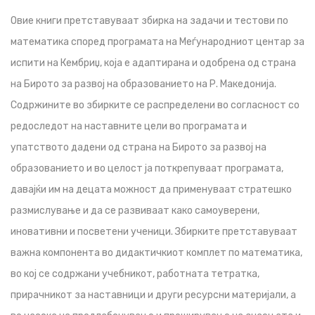
Овие книги претставуваат збирка на задачи и тестови по
математика според програмата на Меѓународниот центар за
испити на Кембриџ, која е адаптирана и одобрена од страна
на Бирото за развој на образованието на Р. Македонија.
Содржините во збирките се распределени во согласност со
редоследот на наставните цели во програмата и
упатството дадени од страна на Бирото за развој на
образованието и во целост ја поткрепуваат програмата,
давајќи им на децата можност да применуваат стратешко
размислување и да се развиваат како самоуверени,
иновативни и посветени ученици. Збирките претставуваат
важна компонента во дидактичкиот комплет по математика,
во кој се содржани учебникот, работната тетратка,
прирачникот за наставници и други ресурсни материјали, а