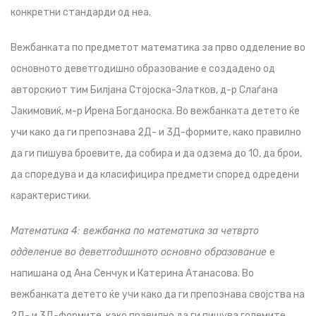
конкретни стандарди од неа.
Вежбанката по предметот математика за прво одделение во
основното деветгодишно образование е создадено од
авторскиот тим Билјана Стојоска-Златков, д-р Слаѓана
Јакимовиќ, м-р Ирена Богданоска. Во вежбанката детето ќе
учи како да ги препознава 2Д- и 3Д-формите, како правилно
да ги пишува броевите, да собира и да одзема до 10, да брои,
да споредува и да класифицира предмети според одредени
карактеристики.
Математика 4: вежбанка по математика за четврто
одделение во деветгодишното основно образование
е
напишана од Ана Сенчук и Катерина Атанасова. Во
вежбанката детето ќе учи како да ги препознава својства на
2Д- и 3Д-формите, како правилно да ги пишува големите