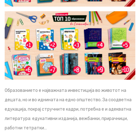
Образованието е најважната инвестиција во животот на
децата, но и во иднината на едно општество. За соодветна
едукација, покрај стручните кадри, потребна е и адекватна
литература: едукативни изданија, вежбанки, прирачници,
работни тетратки…