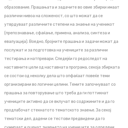
образование. Прашањата и задачите во овие збирки имаат
различни нивоа на сложеност, со што можат да се
утврдуваат различните степени на знаење на ученикот
(препознавање, сфаќање, примена, анализа, синтеза и
евалуација). Воедно, бројните прашања и задачи можат да
послужат и за подготовка на учениците за различни
тестирања и натпревари. Следејќи го редоследот на
наставните цели од наставната програма, секоја збирката
се состои од неколку дела што опфаќаат повеќе теми
организирани во логични целини. Темите започнуваат со
прашања за повторување што треба да ги поттикнат
учениците активно да се вклучат во содржините и да го
продлабочат стекнатото тематското знаење. За секој
тематски дел, дадени се тестови предвидени да го
сумираат и оценат знаењето на учениците за одредени