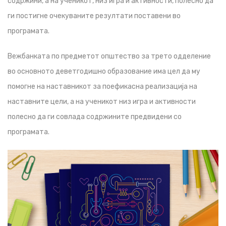
содржини, а на ученикот, низ игра и активности, полесно да
ги постигне очекуваните резултати поставени во
програмата.
Вежбанката по предметот општество за трето одделение
во основното деветгодишно образование има цел да му
помогне на наставникот за поефикасна реализација на
наставните цели, а на ученикот низ игра и активности
полесно да ги совлада содржините предвидени со
програмата.