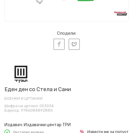
Сподели:
Еден ден со Стела и Сани
БОЕНКИ И ЦРТАНКИ
Шифра на артикл:
053034
Баркод:
9786084892885
Издавач:
Издавачки центар ТРИ
Извести ме за попуст
Достапно веднаш