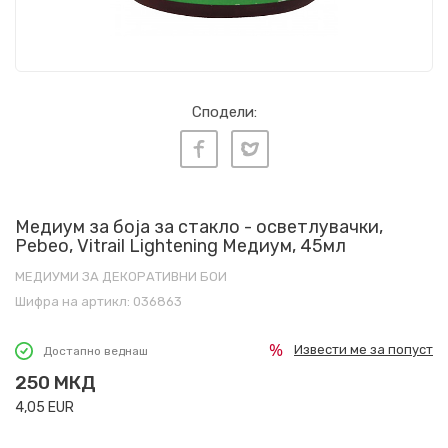
Сподели:
Медиум за боја за стакло - осветлувачки,
Pebeo, Vitrail Lightening Медиум, 45мл
МЕДИУМИ ЗА ДЕКОРАТИВНИ БОИ
Шифра на артикл:
036863
Извести ме за попуст
Достапно веднаш
250
МКД
4,05
EUR