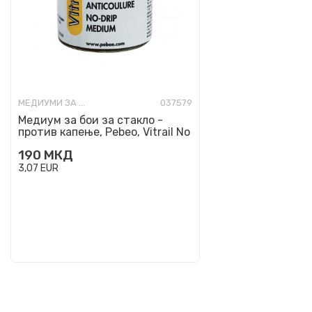
МЕДИУМИ ЗА ДЕКОРАТИВНИ БОИ
037579
Медиум за бои за стакло -
против капење, Pebeo, Vitrail No
Drip Медиум, 45 мл...
190
МКД
3,07
EUR