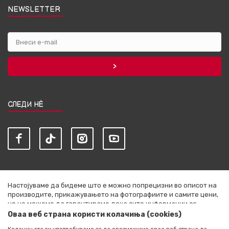
NEWSLETTER
СЛЕДИ НЀ
Настојуваме да бидеме што е можно попрецизни во описот на
производите, прикажувањето на фотографиите и самите цени,
но не можеме да гарантираме дека сите информации се
комплетни и без грешки. Сите артикли прикажани на сајтот се
Оваа веб страна користи колачиња (cookies)
дел од нашата понуда и не се подразбира дека се достапни во