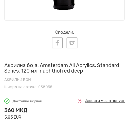
Сподели:
Акрилна боја, Amsterdam All Acrylics, Standard
Series, 120 мл, naphthol red deep
АКРИЛНИ БОИ
Шифра на артикл:
038035
Извести ме за попуст
Достапно веднаш
360
МКД
5,83
EUR