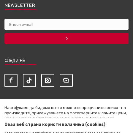
NEWSLETTER
СЛЕДИ НЀ
Настојуваме да бидеме што е можно попрецизни во описот на
производите, прикажувањето на фотографиите и самите цени,
но не можеме да гарантираме дека сите информации се
комплетни и без грешки. Сите артикли прикажани на сајтот се
Оваа веб страна користи колачиња (cookies)
дел од нашата понуда и не се подразбира дека се достапни во