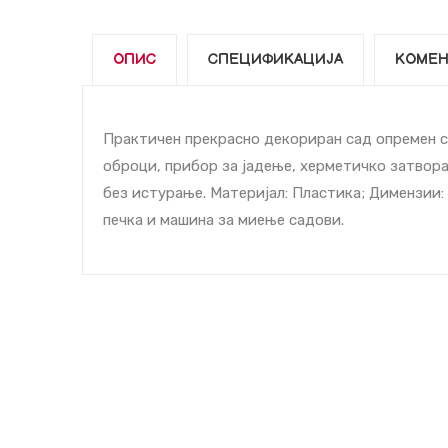
ОПИС
СПЕЦИФИКАЦИЈА
КОМЕН
Практичен прекрасно декориран сад опремен со
оброци, прибор за јадење, херметичко затвор
без истурање. Материјал: Пластика; Димензии: 
печка и машина за миење садови.