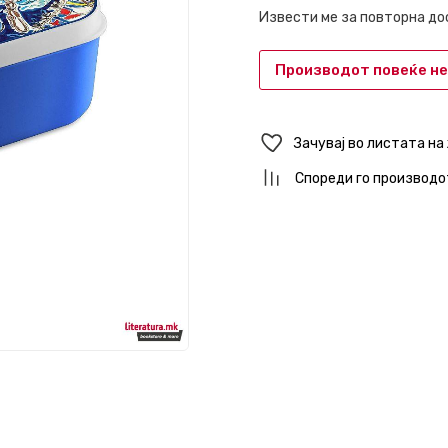
Извести ме за повторна д
Производот повеќе не
Зачувај во листата на
Спореди го производо