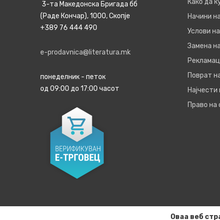
Како да 
3-та Македонска Бригада бб
(Раде Кончар), 1000, Скопје
Начини н
+389 76 444 490
Услови на
Замена на
e-prodavnica@literatura.mk
Рекламац
Поврат н
понеделник - петок
од 09:00 до 17:00 часот
Најчести
Право на
Оваа веб стр