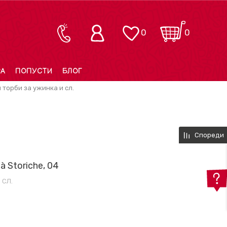
0
0
РА
ПОПУСТИ
БЛОГ
и торби за ужинка и сл.
Спореди
à Storiche, 04
 СЛ.