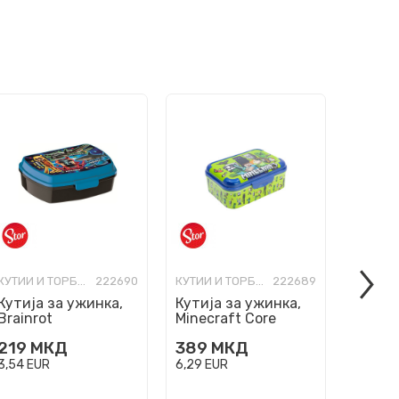
КУТИИ И ТОРБИ ЗА УЖИНКА И СЛ.
222690
КУТИИ И ТОРБИ ЗА УЖИНКА И СЛ.
222689
Кутија за ужинка,
Кутија за ужинка,
Торба
Brainrot
Minecraft Core
(изоте
Spide
219
МКД
389
МКД
1.599
3,54
EUR
6,29
EUR
25,87
E