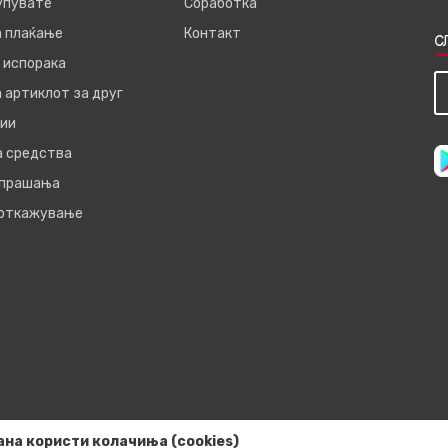
купувате
Соработка
а плаќање
Контакт
С
 испорака
 артиклот за друг
ии
а средства
 прашања
 откажување
ана користи колачиња (cookies)