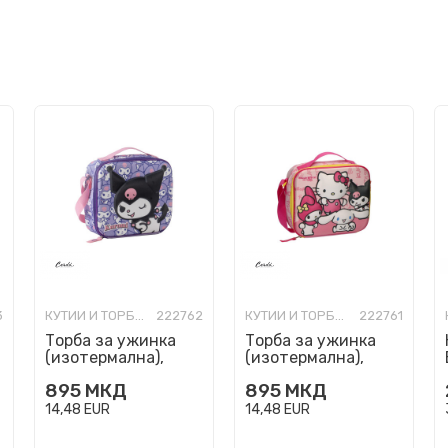
3
КУТИИ И ТОРБИ ЗА УЖИНКА И СЛ.
222762
КУТИИ И ТОРБИ ЗА УЖИНКА И СЛ.
222761
Торба за ужинка
Торба за ужинка
(изотермална),
(изотермална),
Hello Kitty: Kuromi
Hello Kitty & Friends
895
МКД
895
МКД
14,48
EUR
14,48
EUR