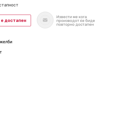
остапност
Извести ме кога
 е достапен
производот ќе биде
повторно достапен
 желби
т