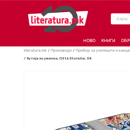
Барај
НОВО
КНИГИ
ОБР
literatura.mk
Производи
Прибор за училиште и канце
Кутија за ужинка, Città Storiche, 04