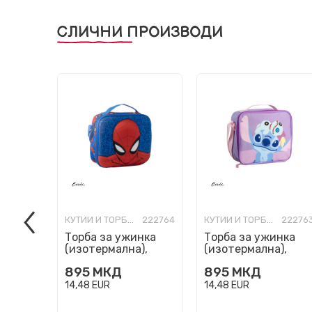
СЛИЧНИ ПРОИЗВОДИ
КУТИИ И ТОРБИ ЗА УЖИНКА И СЛ.
222764
КУТИИ И ТОРБИ ЗА УЖИНКА И СЛ.
22276
Торба за ужинка
Торба за ужинка
(изотермална),
(изотермална),
Marvel: Spider-Man
Disney: Stitch
895
МКД
895
МКД
14,48
EUR
14,48
EUR