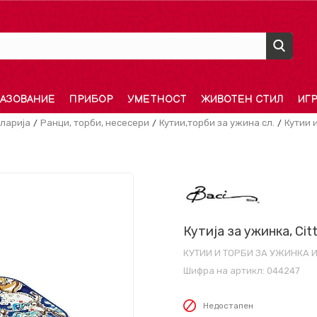
АЗОВАНИЕ
ПРИБОР
УМЕТНОСТ
ЖИВОТЕН СТИЛ
ИГ
ларија
Ранци, торби, несесери
Кутии,торби за ужина сл.
Кутии 
Кутија за ужинка, Citt
КУТИИ И ТОРБИ ЗА УЖИНКА И
Шифра на артикл:
044247
Недостапен