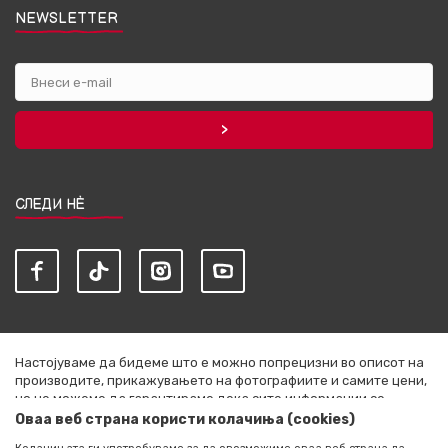
NEWSLETTER
СЛЕДИ НЀ
Настојуваме да бидеме што е можно попрецизни во описот на
производите, прикажувањето на фотографиите и самите цени,
но не можеме да гарантираме дека сите информации се
комплетни и без грешки. Сите артикли прикажани на сајтот се
Оваа веб страна користи колачиња (cookies)
дел од нашата понуда и не се подразбира дека се достапни во