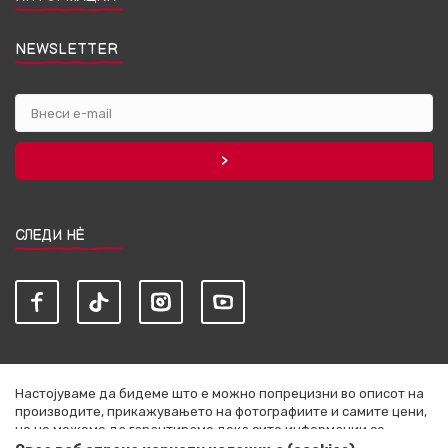
NEWSLETTER
СЛЕДИ НЀ
Настојуваме да бидеме што е можно попрецизни во описот на
производите, прикажувањето на фотографиите и самите цени,
но не можеме да гарантираме дека сите информации се
комплетни и без грешки. Сите артикли прикажани на сајтот се