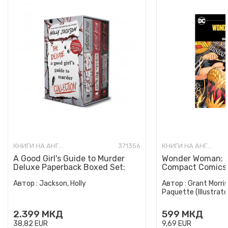
КНИГИ НА АНГЛИСКИ ЈАЗИК
371356
КНИГИ НА АНГЛИСКИ ЈАЗИК
A Good Girl's Guide to Murder
Wonder Woman: E
Deluxe Paperback Boxed Set:
Compact Comics 
Special Deluxe Edition...
Автор :
Jackson, Holly
Автор :
Grant Morris
Paquette (Illustrato
2.399
МКД
599
МКД
38,82
EUR
9,69
EUR