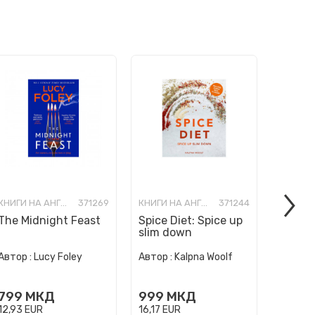
КНИГИ НА АНГЛИСКИ ЈАЗИК
371269
КНИГИ НА АНГЛИСКИ ЈАЗИК
371244
The Midnight Feast
Spice Diet: Spice up
How to
slim down
Human 
Автор :
Автор :
Lucy Foley
Автор :
Kalpna Woolf
Wurzba
999
799
МКД
999
МКД
16,17
E
12,93
EUR
16,17
EUR