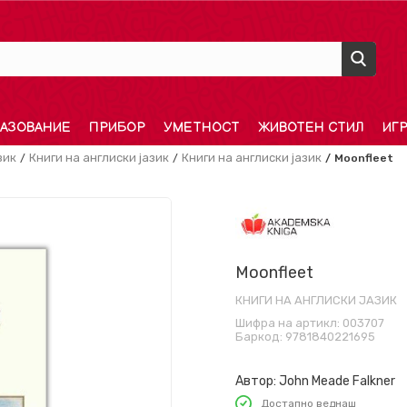
АЗОВАНИЕ
ПРИБОР
УМЕТНОСТ
ЖИВОТЕН СТИЛ
ИГ
зик
Книги на англиски јазик
Книги на англиски јазик
Moonfleet
Moonfleet
КНИГИ НА АНГЛИСКИ ЈАЗИК
Шифра на артикл:
003707
Баркод:
9781840221695
Автор:
John Meade Falkner
Достапно веднаш