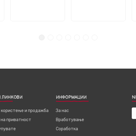
 ЛИНКОВИ
ИНФОРМАЦИИ
N
а користење и продажба
За нас
 на приватност
Вработување
купувате
Соработка