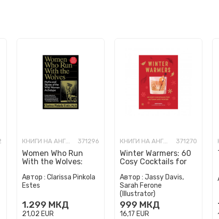
2
КНИГИ НА АНГЛИСКИ ЈАЗИК
371296
КНИГИ НА АНГЛИСКИ ЈАЗИК
371270
Women Who Run
Winter Warmers: 60
With the Wolves:
Cosy Cocktails for
Myths and Stories of
Autumn and Winter
Автор :
Clarissa Pinkola
Автор :
Jassy Davis,
the Wild Woman
Estes
Sarah Ferone
Archetype
(Illustrator)
1.299
МКД
999
МКД
21,02
EUR
16,17
EUR