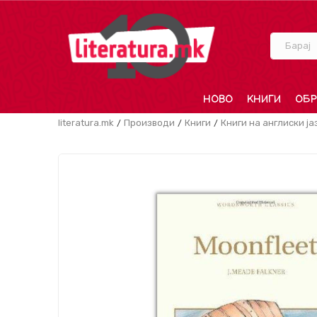
Барај
НОВО
КНИГИ
ОБР
literatura.mk
Производи
Книги
Книги на англиски ја