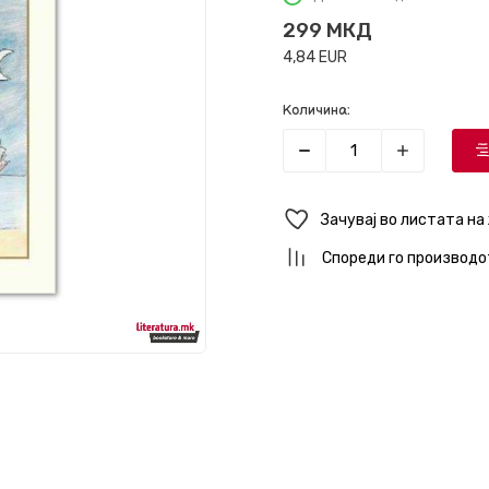
299
МКД
4,84
EUR
Количина:
Зачувај во листата на
Спореди го производо