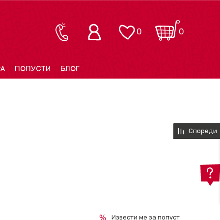
0
0
РА
ПОПУСТИ
БЛОГ
Спореди
Извести ме за попуст