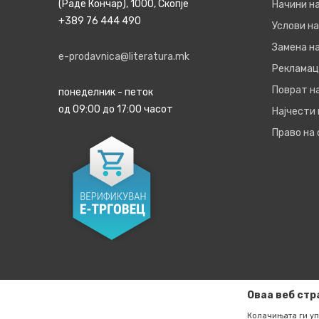
(Раде Кончар), 1000, Скопје
Начини н
+389 76 444 490
Услови на
Замена на
e-prodavnica@literatura.mk
Рекламац
Поврат н
понеделник - петок
од 09:00 до 17:00 часот
Најчести
Право на
Оваа веб стр
Колачињата ги уп