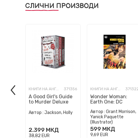
СЛИЧНИ ПРОИЗВОДИ
КНИГИ НА АНГЛИСКИ ЈАЗИК
371356
КНИГИ НА АНГЛИСКИ ЈАЗИК
37132
A Good Girl's Guide
Wonder Woman:
to Murder Deluxe
Earth One: DC
Paperback Boxed
Compact Comics
Автор :
Grant Morrison,
Set: Special Deluxe
Edition
Автор :
Jackson, Holly
Yanick Paquette
Edition...
(Illustrator)
599
МКД
2.399
МКД
9,69
EUR
38,82
EUR