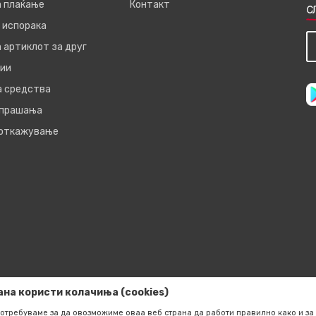
а плаќање
Контакт
С
 испорака
 артиклот за друг
ии
а средства
 прашања
 откажување
ана користи колачиња (cookies)
отребуваме за да овозможиме оваа веб страна да работи правилно како и за 