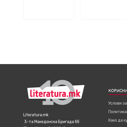
КОРИСНИ
Услови з
Политика
Literatura.mk
Како да 
3-та Македонска Бригада бб