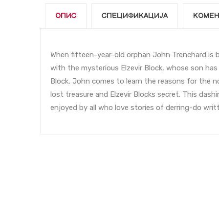
ОПИС
СПЕЦИФИКАЦИЈА
КОМЕН
When fifteen-year-old orphan John Trenchard is ba
with the mysterious Elzevir Block, whose son has 
Block, John comes to learn the reasons for the n
lost treasure and Elzevir Blocks secret. This dash
enjoyed by all who love stories of derring-do writt