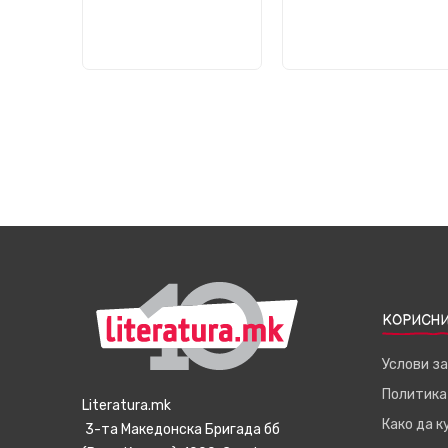
КОРИСНИ
Услови з
Политика
Literatura.mk
Како да 
3-та Македонска Бригада бб