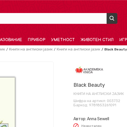
АЗОВАНИЕ
ПРИБОР
УМЕТНОСТ
ЖИВОТЕН СТИЛ
ИГ
зик
Книги на англиски јазик
Книги на англиски јазик
Black Beauty
Black Beauty
КНИГИ НА АНГЛИСКИ ЈАЗИК
Шифра на артикл:
003732
Баркод:
9781853261091
Автор:
Anna Sewell
Недостапен