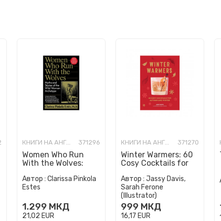
2
КНИГИ НА АНГЛИСКИ ЈАЗИК
371296
КНИГИ НА АНГЛИСКИ ЈАЗИК
371270
Women Who Run
Winter Warmers: 60
With the Wolves:
Cosy Cocktails for
Myths and Stories of
Autumn and Winter
Автор :
Clarissa Pinkola
Автор :
Jassy Davis,
the Wild Woman
Estes
Sarah Ferone
Archetype
(Illustrator)
1.299
МКД
999
МКД
21,02
EUR
16,17
EUR