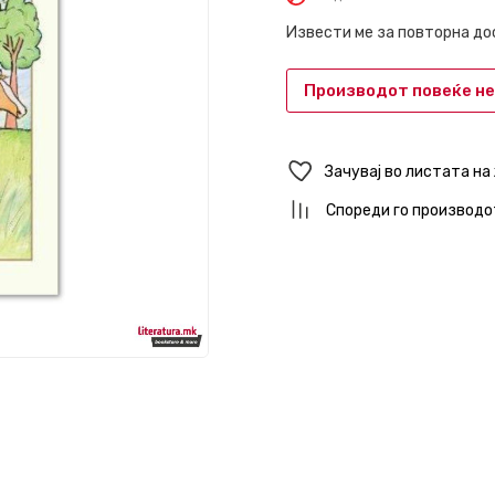
Извести ме за повторна д
Производот повеќе не
Зачувај во листата на
Спореди го производо