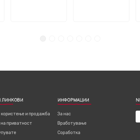
 ЛИНКОВИ
ИНФОРМАЦИИ
N
а користење и продажба
За нас
 на приватност
Вработување
купувате
Соработка