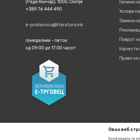
(Раде Кончар), 1000, Скопје
Начини н
+389 76 444 490
Услови на
Замена на
e-prodavnica@literatura.mk
Рекламац
Поврат н
понеделник - петок
од 09:00 до 17:00 часот
Најчести
Право на
Оваа веб стр
Колачињата ги уп