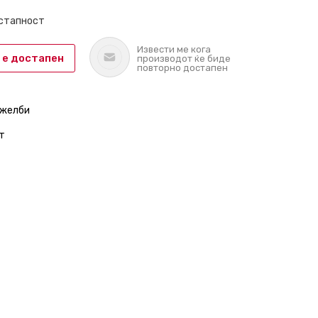
остапност
Извести ме кога
 е достапен
производот ќе биде
повторно достапен
 желби
т