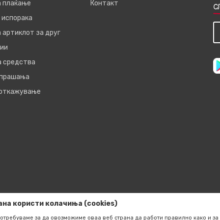
а плаќање
Контакт
С
 испорака
 артиклот за друг
ии
а средства
 прашања
 откажување
ана користи колачиња (cookies)
отребуваме за да овозможиме оваа веб страна да работи правилно како и за 