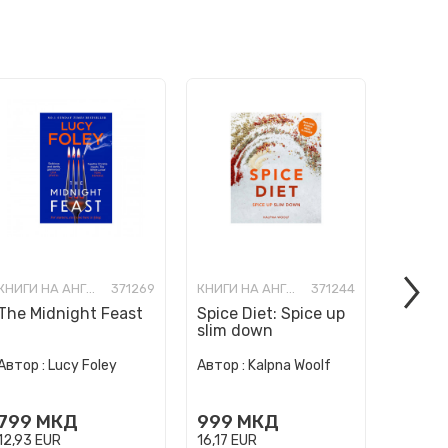
КНИГИ НА АНГЛИСКИ ЈАЗИК
371269
КНИГИ НА АНГЛИСКИ ЈАЗИК
371244
The Midnight Feast
Spice Diet: Spice up
How to
slim down
Human 
Автор :
Автор :
Lucy Foley
Автор :
Kalpna Woolf
Wurzba
999
799
МКД
999
МКД
16,17
E
12,93
EUR
16,17
EUR