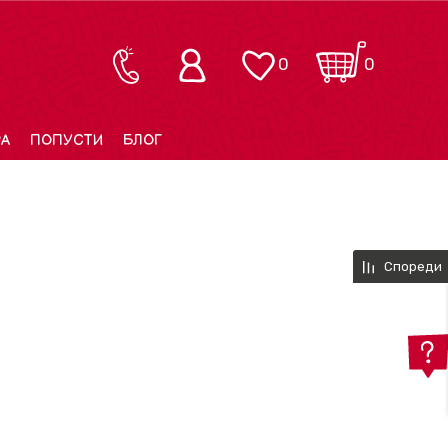
0
0
РА
ПОПУСТИ
БЛОГ
Спореди