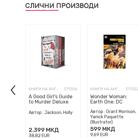
СЛИЧНИ ПРОИЗВОДИ
КНИГИ НА АНГЛИСКИ ЈАЗИК
371356
КНИГИ НА АНГЛИСКИ ЈАЗИК
37132
A Good Girl's Guide
Wonder Woman:
to Murder Deluxe
Earth One: DC
Paperback Boxed
Compact Comics
Автор :
Grant Morrison,
Set: Special Deluxe
Edition
Автор :
Jackson, Holly
Yanick Paquette
Edition...
(Illustrator)
599
МКД
2.399
МКД
9,69
EUR
38,82
EUR