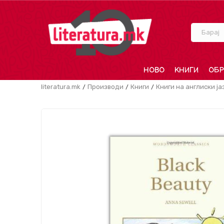
Барај
НОВО
КНИГИ
ОБР
literatura.mk
Производи
Книги
Книги на англиски ја