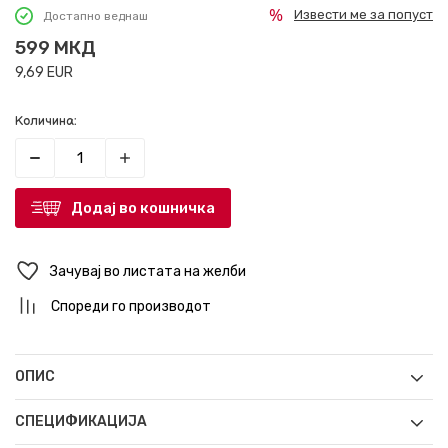
Извести ме за попуст
Достапно веднаш
599
МКД
9,69
EUR
Количина:
Додај во кошничка
Зачувај во листата на желби
Спореди го производот
ОПИС
СПЕЦИФИКАЦИЈА