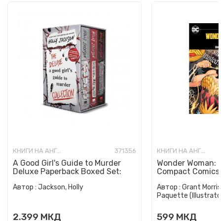
КНИГИ НА АНГЛИСКИ ЈАЗИК
371356
КНИГИ НА АНГЛИСКИ ЈАЗИК
A Good Girl's Guide to Murder
Wonder Woman: E
Deluxe Paperback Boxed Set:
Compact Comics 
Special Deluxe Edition...
Автор :
Jackson, Holly
Автор :
Grant Morris
Paquette (Illustrato
2.399
МКД
599
МКД