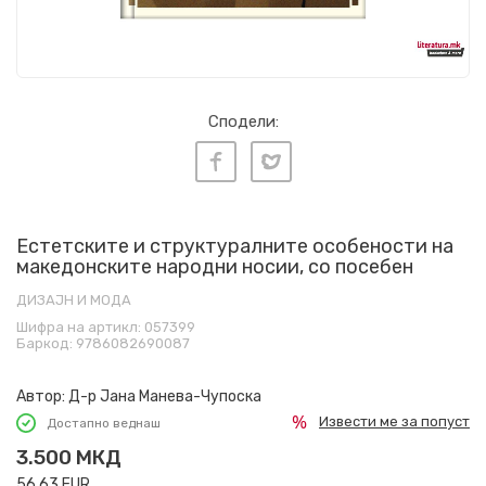
Сподели:
Естетските и структуралните особености на
македонските народни носии, со посебен
ДИЗАЈН И МОДА
Шифра на артикл:
057399
Баркод:
9786082690087
Автор:
Д-р Јана Манева-Чупоска
Извести ме за попуст
Достапно веднаш
3.500
МКД
56,63
EUR