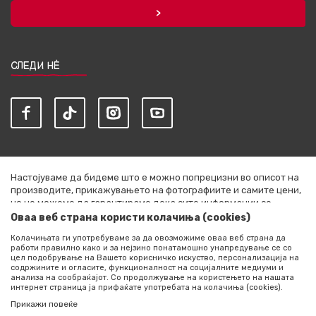
СЛЕДИ НЀ
Настојуваме да бидеме што е можно попрецизни во описот на
производите, прикажувањето на фотографиите и самите цени,
но не можеме да гарантираме дека сите информации се
комплетни и без грешки. Сите артикли прикажани на сајтот се
Оваа веб страна користи колачиња (cookies)
дел од нашата понуда и не се подразбира дека се достапни во
Колачињата ги употребуваме за да овозможиме оваа веб страна да
секој момент. Расположливоста на производите можете да ја
работи правилно како и за нејзино понатамошно унапредување се со
проверите со повик на +389 76 444 490
цел подобрување на Вашето корисничко искуство, персонализација на
содржините и огласите, функционалност на социјалните медиуми и
©2026
literatura.mk
, Изработено од
NB SOFT
. Сите права
анализа на сообраќајот. Со продолжување на користењето на нашата
интернет страница ја прифаќате употребата на колачиња (cookies).
задржани.
Прикажи повеќе