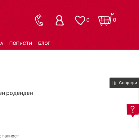
0
0
РА
ПОПУСТИ
БЛОГ
Спореди
ќен роденден
остапност