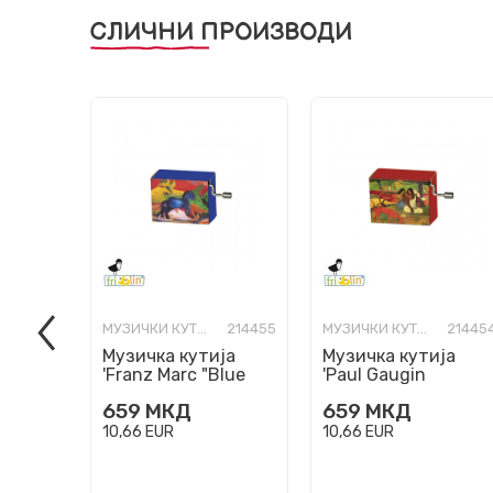
СЛИЧНИ ПРОИЗВОДИ
МУЗИЧКИ КУТИИ
214455
МУЗИЧКИ КУТИИ
21445
Музичка кутија
Музичка кутија
'Franz Marc "Blue
'Paul Gaugin
Horse" -
"Women with a Dog"
659
МКД
659
МКД
Tschaikowsky "Walz
- Papillon "Free as
of the flowers"...
the Wind"'...
10,66
EUR
10,66
EUR