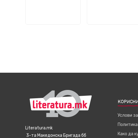
КОРИСНИ
Услови з
Политика
Literatura.mk
Како да 
3-та Македонска Бригада бб