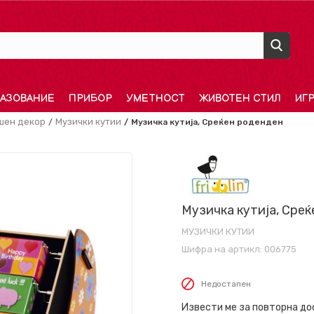
АЗОВАНИЕ
ПРИБОР
УМЕТНОСТ
ЖИВОТЕН СТИЛ
ИГ
шен декор
Музички кутии
Музичка кутија, Среќен роденден
Музичка кутија, Сре
МУЗИЧКИ КУТИИ
Шифра на артикл:
006775
Недостапен
Извести ме за повторна д