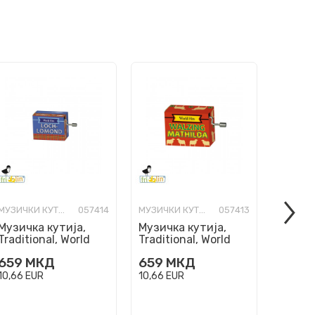
МУЗИЧКИ КУТИИ
057414
МУЗИЧКИ КУТИИ
057413
Музичка кутија,
Музичка кутија,
Музичк
Traditional, World
Traditional, World
Traditi
Hits - Loch Lomond
Hits - Waltzing
Hits -
659
МКД
659
МКД
659
Mathilda
Saints
10,66
EUR
10,66
EUR
10,66
E