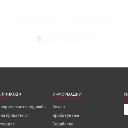
 ЛИНКОВИ
ИНФОРМАЦИИ
N
а користење и продажба
За нас
 на приватност
Вработување
купувате
Соработка