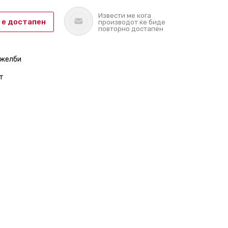
Извести ме кога
 е достапен
производот ќе биде
повторно достапен
 желби
т