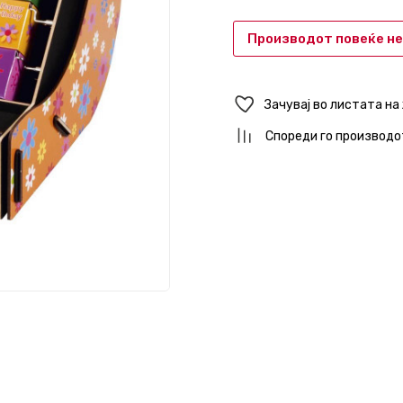
Производот повеќе не
Зачувај во листата на
Спореди го производо