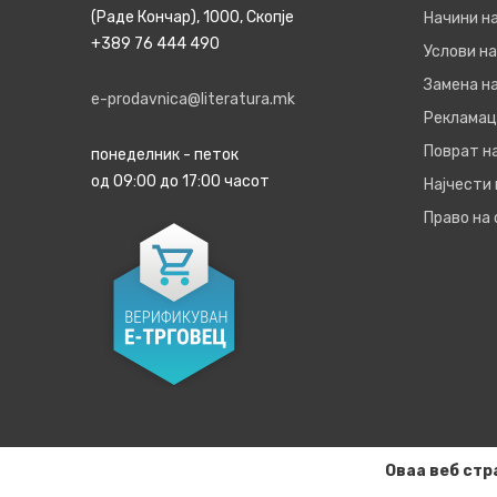
(Раде Кончар), 1000, Скопје
Начини н
+389 76 444 490
Услови на
Замена на
e-prodavnica@literatura.mk
Рекламац
Поврат н
понеделник - петок
од 09:00 до 17:00 часот
Најчести
Право на
Оваа веб стр