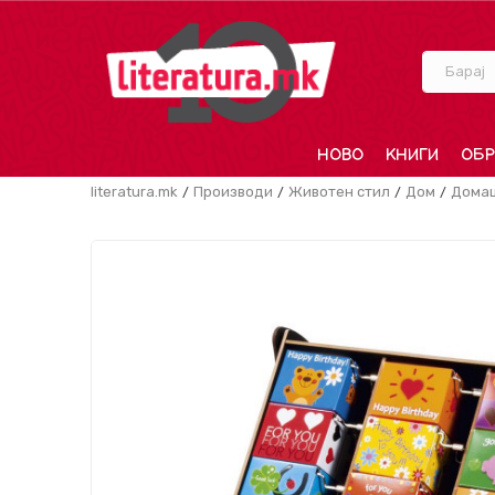
Барај
НОВО
КНИГИ
ОБР
literatura.mk
Производи
Животен стил
Дом
Дома