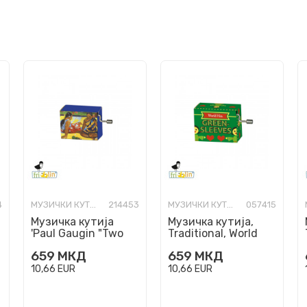
4
МУЗИЧКИ КУТИИ
214453
МУЗИЧКИ КУТИИ
057415
Музичка кутија
Музичка кутија,
'Paul Gaugin "Two
Traditional, World
Women" - Vivaldi:
Hits - Green Sleeves
659
МКД
659
МКД
Four Seasons -
Spring'
10,66
EUR
10,66
EUR