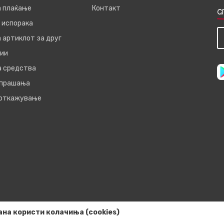
а плаќање
Контакт
С
 испорака
 артиклот за друг
ии
а средства
 прашања
 откажување
ана користи колачиња (cookies)