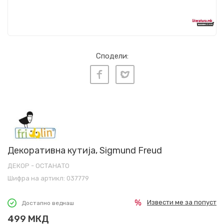
Сподели:
Декоративна кутија, Sigmund Freud
ДЕКОР - ОСТАНАТО
Шифра на артикл:
037779
Извести ме за попуст
Достапно веднаш
499
МКД