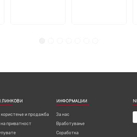
 ЛИНКОВИ
ИНФОРМАЦИИ
N
а користење и продажба
За нас
 на приватност
Вработување
купувате
Соработка