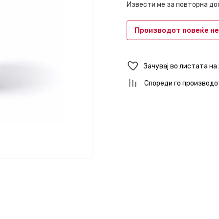
Извести ме за повторна д
Производот повеќе не
Зачувај во листата на
Спореди го производо