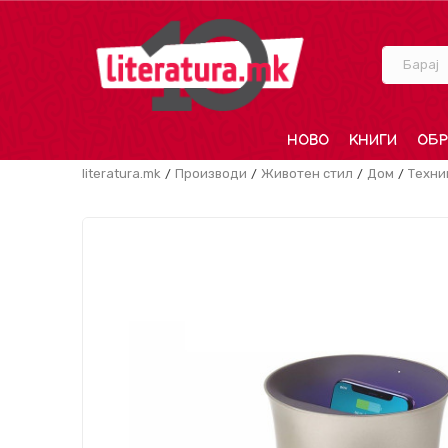
Барај
НОВО
КНИГИ
ОБР
literatura.mk
Производи
Животен стил
Дом
Техни