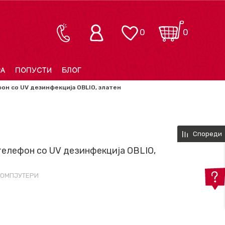
0
0
РА
ПОПУСТИ
БЛОГ
он со UV дезинфекција OBLIO, златен
Спореди
телефон со UV дезинфекција OBLIO,
КОМПЈУТЕРИ