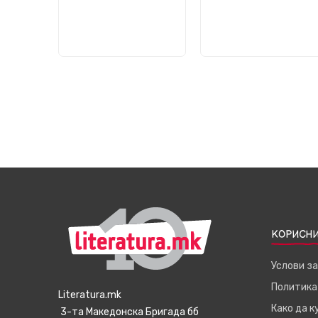
КОРИСНИ
Услови з
Политика
Literatura.mk
Како да 
3-та Македонска Бригада бб