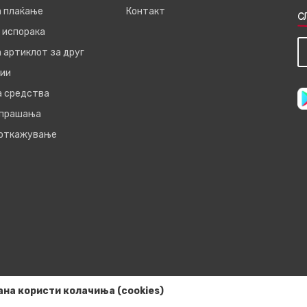
а плаќање
Контакт
С
 испорака
 артиклот за друг
ии
а средства
 прашања
 откажување
ана користи колачиња (cookies)