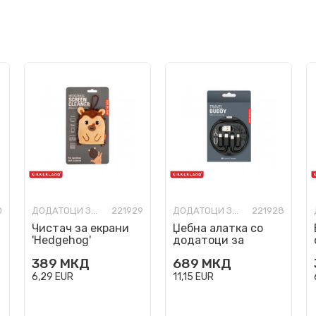
0
ДОДАТОЦИ ЗА ТЕЛЕФОНИ И КОМПЈУТЕРИ
221929
ДОДАТОЦИ ЗА ТЕЛЕФОНИ И КОМПЈУТЕРИ
221928
Чистач за екрани
Џебна алатка со
'Hedgehog'
додатоци за
телефон 'Travel
389
МКД
689
МКД
Buddy'
6,29
EUR
11,15
EUR