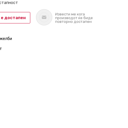
остапност
Извести ме кога
 е достапен
производот ќе биде
повторно достапен
 желби
т