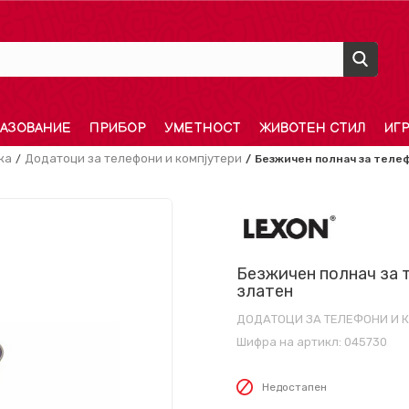
АЗОВАНИЕ
ПРИБОР
УМЕТНОСТ
ЖИВОТЕН СТИЛ
ИГ
ка
Додатоци за телефони и компјутери
Безжичен полнач за телеф
Безжичен полнач за 
златен
ДОДАТОЦИ ЗА ТЕЛЕФОНИ И 
Шифра на артикл:
045730
Недостапен