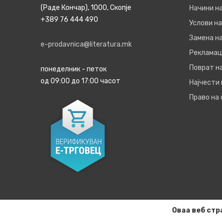
(Раде Кончар), 1000, Скопје
Начини н
+389 76 444 490
Услови на
Замена на
e-prodavnica@literatura.mk
Рекламац
Поврат н
понеделник - петок
од 09:00 до 17:00 часот
Најчести
Право на
Оваа веб стр