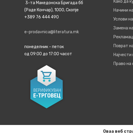
Како да 
3-та Македонска Бригада бб
(Раде Кончар), 1000, Скопје
Начини н
+389 76 444 490
Услови на
Замена на
e-prodavnica@literatura.mk
Рекламац
Поврат н
понеделник - петок
од 09:00 до 17:00 часот
Најчести
Право на
Оваа веб стр