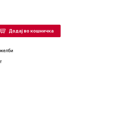
Додај во кошничка
 желби
т