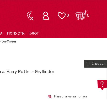
0
0
РА
ПОПУСТИ
БЛОГ
 Gryffindor
Спореди
, Harry Potter - Gryffindor
Извести ме за попуст