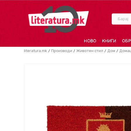
Барај
НОВО
КНИГИ
ОБР
literatura.mk
Производи
Животен стил
Дом
Дома