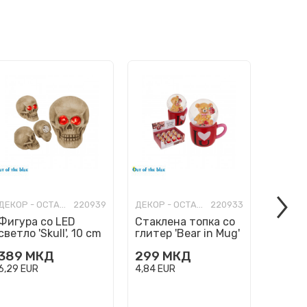
ДЕКОР - ОСТАНАТО
220939
ДЕКОР - ОСТАНАТО
220933
Фигура со LED
Стаклена топка со
Тепих 
светло 'Skull', 10 cm
глитер 'Bear in Mug'
винил 
Time M
389
МКД
299
МКД
829
6,29
EUR
4,84
EUR
13,41
E