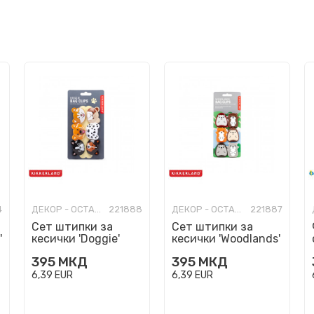
4
ДЕКОР - ОСТАНАТО
221888
ДЕКОР - ОСТАНАТО
221887
Сет штипки за
Сет штипки за
'
кесички 'Doggie'
кесички 'Woodlands'
395
МКД
395
МКД
6,39
EUR
6,39
EUR