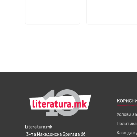
КОРИСНИ
Услови з
Политика
Literatura.mk
Како да 
3-та Македонска Бригада бб