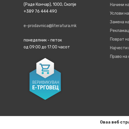
(Раде Кончар), 1000, Скопје
Начини н
+389 76 444 490
Услови на
Замена на
e-prodavnica@literatura.mk
Рекламац
Поврат н
понеделник - петок
од 09:00 до 17:00 часот
Најчести
Право на
Оваа веб стр