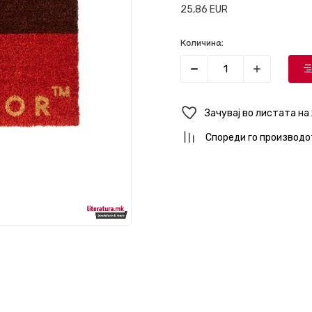
25,86
EUR
Количина:
Зачувај во листата на
Спореди го производо