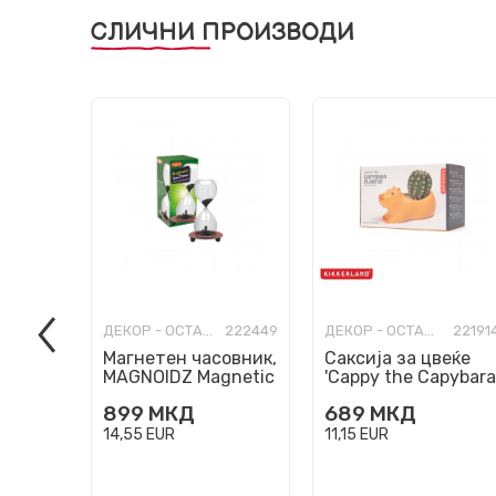
СЛИЧНИ ПРОИЗВОДИ
ДЕКОР - ОСТАНАТО
222449
ДЕКОР - ОСТАНАТО
22191
Магнетен часовник,
Саксија за цвеќе
MAGNOIDZ Magnetic
'Cappy the Capybara
Sand Timer
899
МКД
689
МКД
14,55
EUR
11,15
EUR