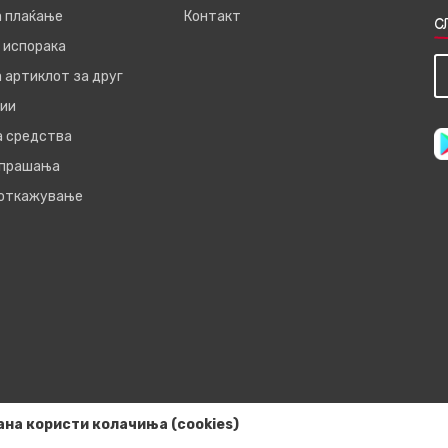
а плаќање
Контакт
С
 испорака
 артиклот за друг
ии
а средства
 прашања
 откажување
ана користи колачиња (cookies)