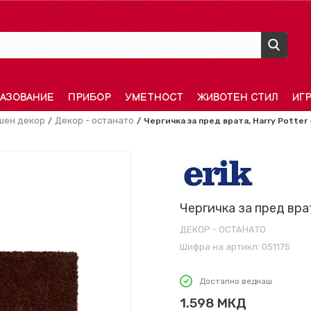
АЗОВАНИЕ
ПРИБОР
УМЕТНОСТ
ЖИВОТЕН СТИЛ
ИГ
шен декор
Декор - останато
Чергичка за пред врата, Harry Potter -
Чергичка за пред врата
ДЕКОР - ОСТАНАТО
Шифра на артикл:
051175
Достапно веднаш
1.598
МКД