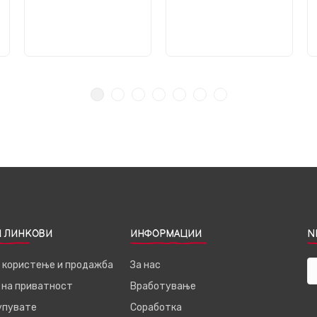
 ЛИНКОВИ
ИНФОРМАЦИИ
N
а користење и продажба
За нас
 на приватност
Вработување
купувате
Соработка