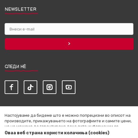
NEWSLETTER
СЛЕДИ НЀ
Настојуваме да бидеме што е можно попрецизни во описот на
производите, прикажувањето на фотографиите и самите цени,
но не можеме да гарантираме дека сите информации се
комплетни и без грешки. Сите артикли прикажани на сајтот се
Оваа веб страна користи колачиња (cookies)
дел од нашата понуда и не се подразбира дека се достапни во