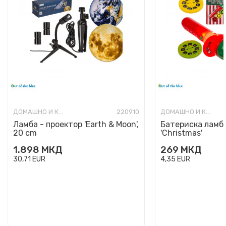
ДОМАШНО И КАНЦЕЛАРИСКО ОСВЕТЛУВАЊЕ
220910
ДОМАШНО И КАНЦЕЛАРИСКО ОСВЕТЛУВАЊЕ
Ламба - проектор 'Earth & Moon',
Батериска ламба
20 cm
'Christmas'
1.898
МКД
269
МКД
30,71
EUR
4,35
EUR