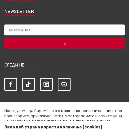
NEWSLETTER
СЛЕДИ НЀ
Настојуваме да бидеме што е можно попрецизни во описот на
производите, прикажувањето на фотографиите и самите цени,
но не можеме да гарантираме дека сите информации се
комплетни и без грешки. Сите артикли прикажани на сајтот се
Оваа веб страна користи колачиња (cookies)