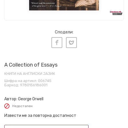
Сподели:
A Collection of Essays
КНИГИ НА АНГЛИСКИ ЈАЗИК
Шифра на артикл:
006745
Баркод:
9780156186001
Автор:
George Orwell
Недостапен
Извести ме за повторна достапност