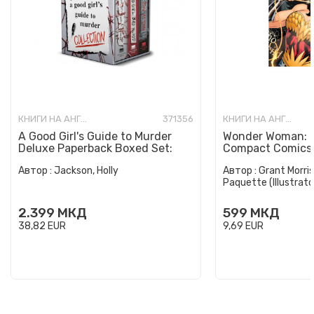
КНИГИ НА АНГЛИСКИ ЈАЗИК
371356
КНИГИ НА АНГЛИСКИ ЈАЗИК
A Good Girl's Guide to Murder
Wonder Woman: E
Deluxe Paperback Boxed Set:
Compact Comics 
Special Deluxe Edition...
Автор :
Jackson, Holly
Автор :
Grant Morris
Paquette (Illustrato
2.399
МКД
599
МКД
38,82
EUR
9,69
EUR