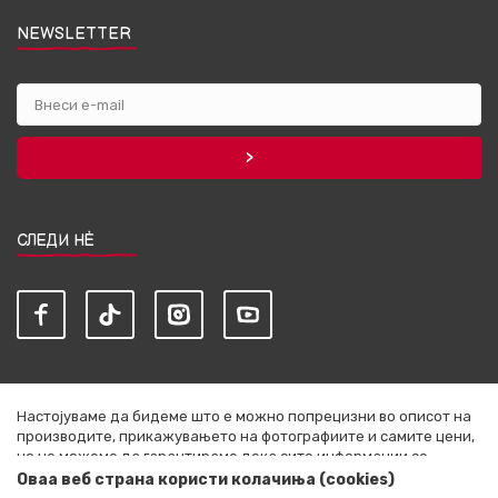
NEWSLETTER
СЛЕДИ НЀ
Настојуваме да бидеме што е можно попрецизни во описот на
производите, прикажувањето на фотографиите и самите цени,
но не можеме да гарантираме дека сите информации се
комплетни и без грешки. Сите артикли прикажани на сајтот се
Оваа веб страна користи колачиња (cookies)
дел од нашата понуда и не се подразбира дека се достапни во